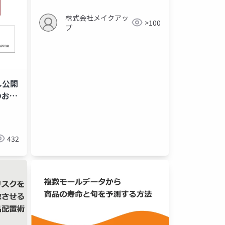
株式会社メイクアッ
>100
プ
し公開
のお知
432