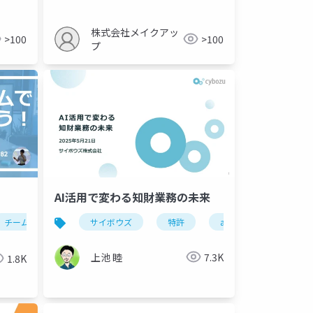
株式会社メイクアッ
>100
>100
プ
AI活用で変わる知財業務の未来
チームワーク
業務改善
サイボウズ
特許
ai
上池 睦
7.3K
1.8K