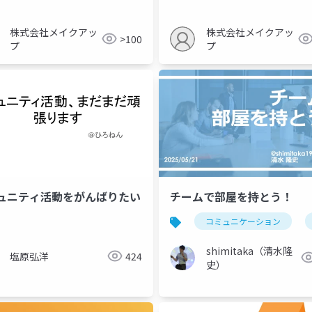
株式会社メイクアッ
株式会社メイクアッ
>100
プ
プ
ュニティ活動をがんばりたい
チームで部屋を持とう！
コミュニケーション
shimitaka（清水隆
塩原弘洋
424
史）