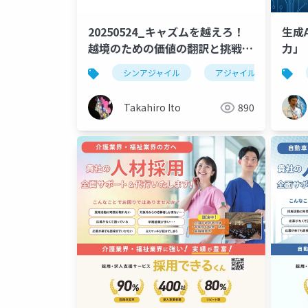
20250524_キャズムを越えろ！
生成
越境のための価値の翻訳と挑戦の
力」
設計
シンアジャイル
アジャイル
キャ
Takahiro Ito
890