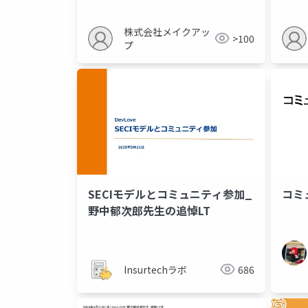
株式会社メイクアッ
>100
プ
SECIモデルとコミュニティ参加_
コミ
野中郁次郎先生の追悼LT
Insurtechラボ
686