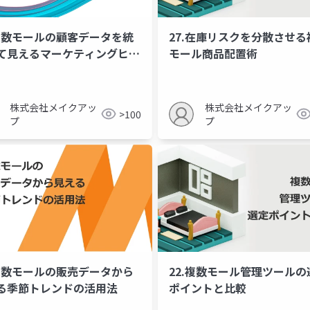
.複数モールの顧客データを統
27.在庫リスクを分散させる
て見えるマーケティングヒン
モール商品配置術
株式会社メイクアッ
株式会社メイクアッ
>100
プ
プ
.複数モールの販売データから
22.複数モール管理ツールの
る季節トレンドの活用法
ポイントと比較