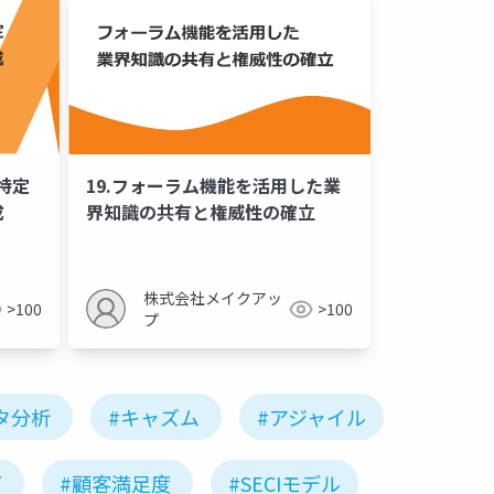
特定
19.フォーラム機能を活用した業
成
界知識の共有と権威性の確立
株式会社メイクアッ
>100
>100
プ
タ分析
#キャズム
#アジャイル
グ
#顧客満足度
#SECIモデル