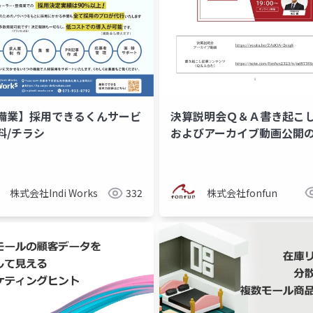
決算説明会Ｑ＆Ａ書き起こ
備業】採用できるくんサービ
およびアーカイブ動画公開
料/チラシ
らせ
株式会社fonfun
株式会社Indi Works
332