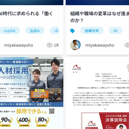
AI時代に求められる「働く
組織や職場の変革はなぜ進
のか？
ズム
copilot
生成ai
chatgpt
組織改革
dx
miyakawayuho
1K
miyakawayuho