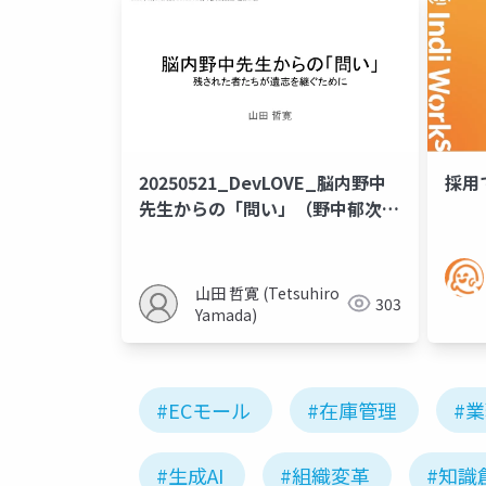
20250521_DevLOVE_脳内野中
採用
先生からの「問い」（野中郁次郎
先生追悼） 公開版
山田 哲寛 (Tetsuhiro
303
Yamada)
#ECモール
#在庫管理
#
#生成AI
#組織変革
#知識