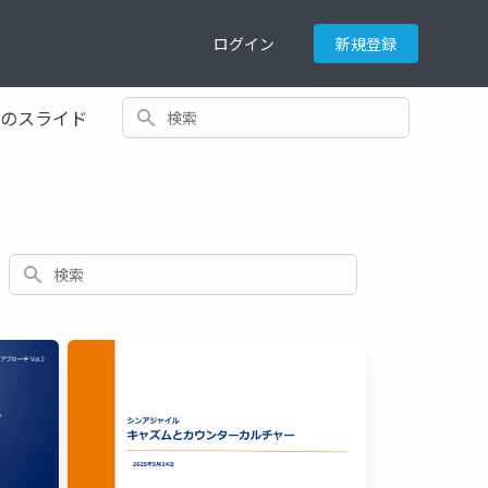
ログイン
新規登録
検索
てのスライド
検索