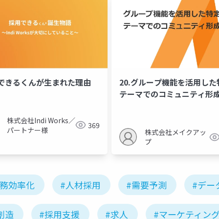
できるくんが生まれた理由
20.グループ機能を活用した
テーマでのコミュニティ形
株式会社Indi Works／
369
パートナー様
株式会社メイクアッ
プ
業務効率化
#人材採用
#需要予測
#デー
創造
#採用支援
#求人
#マーケティン