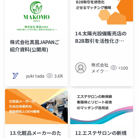
14.太陽光設備販売店の
B2B取引を活性化させ
株式会社真菰JAPANご
るマッチング戦略
紹介資料(公開用)
株式会社
>100
メイクア
yuki tada
3.6K
ップ
13.化粧品メーカーのた
12.エステサロンの新規