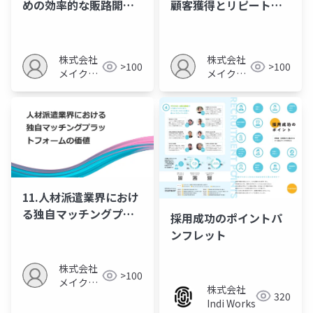
めの効率的な販路開拓
顧客獲得とリピート促
とOEM戦略
進のマッチング活用法
株式会社
株式会社
>100
>100
メイクア
メイクア
ップ
ップ
11.人材派遣業界におけ
る独自マッチングプラ
採用成功のポイントパ
ットフォームの価値
ンフレット
株式会社
>100
メイクア
株式会社
320
ップ
Indi Works