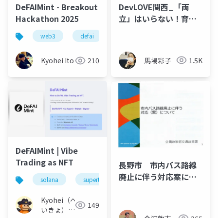
DevLOVE関西_「両
DeFAIMint - Breakout
立」はいらない！育児
Hackathon 2025
とキャリアのN=1の話
web3
defai
nft
defi
solana
馬場彩子
1.5K
Kyohei Ito
210
DeFAIMint | Vibe
Trading as NFT
長野市 市内バス路線
廃止に伴う対応案につ
solana
superteam
superteamjapan
defa
いて
Kyohei（へ
149
いきょ） /