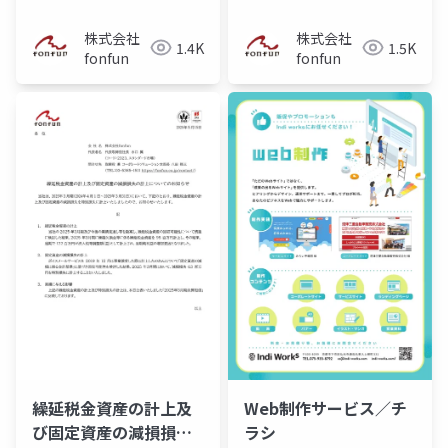
株式会社
株式会社
1.4K
1.5K
fonfun
fonfun
繰延税金資産の計上及
Web制作サービス／チ
び固定資産の減損損失
ラシ