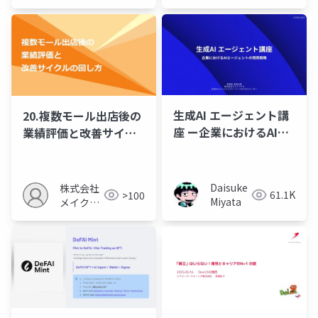
生成AI エージェント講
20.複数モール出店後の
座 ー企業におけるAIエ
業績評価と改善サイク
ージェント実装の現実
ルの回し方
戦略ー
Daisuke
株式会社
61.1K
>100
Miyata
メイクア
ップ