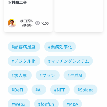
羽村商工会
横田秀珠
>100
（新潟IT
コンサル
タント）
#顧客満足度
#業務効率化
#デジタル化
#マッチングシステム
#求人票
#プラン
#生成AI
#DeFi
#AI
#NFT
#Solana
#Web3
#fonfun
#M&A