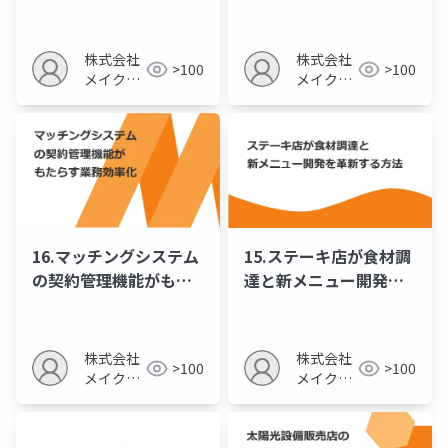
性のアピール方法
と競争優位性の確保
株式会社
株式会社
>100
>100
メイクア
メイクア
ップ
ップ
16.マッチングシステム
15.ステーキ店が食材調
の契約管理機能がもた
達と新メニュー開発を
らす業務効率化
革新する方法
株式会社
株式会社
>100
>100
メイクア
メイクア
ップ
ップ