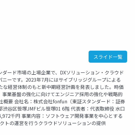
スライド一覧
タンダード市場の上場企業で、DXソリューション・クラウド
ニーです。2023年7月にはサイブリッジグループによる
新たな経営体制のもと新中期経営計画を発表しました。時価
X」事業基盤の強化に向けてエンジニア採用の強化や戦略的
社概要 会社名：株式会社fonfun（東証スタンダード：証券
東京都渋谷区笹塚JMFビル笹塚01 6階 代表者：代表取締役 水口
174,972千円 事業内容：ソフトウェア開発事業を中心とする
ロダクトの運営を行うクラウドソリューションの提供