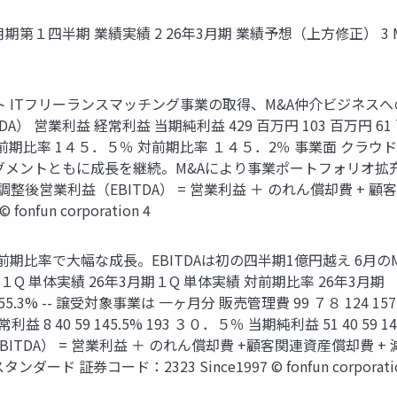
3月期第１四半期 業績実績 2 26年3月期 業績予想（上方修正） 3
ライト ITフリーランスマッチング事業の取得、M&A仲介ビジネ
 営業利益 経常利益 当期純利益 429 百万円 103 百万円 61 百
 対前期比率 1４５．５％ 対前期比率 １４５．2％ 事業面 クラ
メントともに成長を継続。M&Aにより事業ポートフォリオ拡充。
整後営業利益（EBITDA） = 営業利益 ＋ のれん償却費 + 顧
nfun corporation 4
 対前期比率で大幅な成長。EBITDAは初の四半期1億円越え 6月
Q 単体実績 26年3月期１Q 単体実績 対前期比率 26年3月期 （業績
155.3% -- 譲受対象事業は 一ヶ月分 販売管理費 99 ７８ 124 157.
益 8 40 59 145.5% 193 ３０．５％ 当期純利益 51 40 59 145.
BITDA） = 営業利益 ＋ のれん償却費 +顧客関連資産償却費 + 
 証券コード：2323 Since1997 © fonfun corporatio