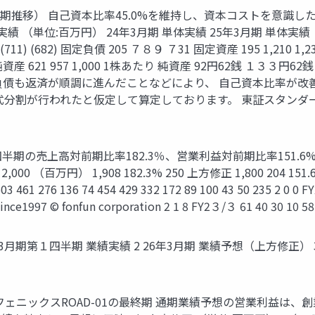
3期推移） 自己資本比率45.0%を維持し、資本コストを意識した
実績 （単位:百万円） 24年3月期 単体実績 25年3月期 単体実績 ２
11) (682) 固定負債 205 ７８９ ７31 固定資産 195 1,210 1,23
2) 純資産 621 957 1,000 1株あたり 純資産 92円62銭 １３３円
負債も返済が順調に進んだことなどにより、 自己資本比率が改善。
が行われたと仮定して算定しております。 東証スタンダード 証券コード
半期の売上高対前期比率182.3％、営業利益対前期比率151.6
） 1,908 182.3% 250 上方修正 1,800 204 151.6% 1,600 
147 503 461 276 136 74 454 429 332 172 89 100 43 50
ce1997 © fonfun corporation 2 1 8 FY2３/３ 61 40 30 10 58
年3月期第１四半期 業績実績 2 26年3月期 業績予想（上方修正） 
トフェニックスROAD-01の最終期 通期業績予想の営業利益は、