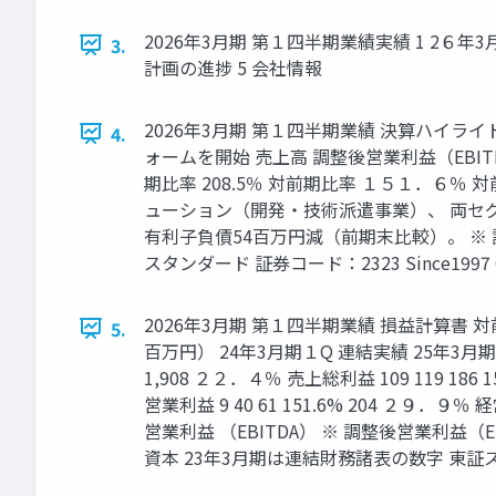
2026年3月期 第１四半期業績実績 1 2６年
3.
計画の進捗 5 会社情報
2026年3月期 第１四半期業績 決算ハイ
4.
ォームを開始 売上高 調整後営業利益（EBITDA）
期比率 208.5％ 対前期比率 １５１．６％
ューション（開発・技術派遣事業）、 両セグ
有利子負債54百万円減（前期末比較）。 ※ 調
スタンダード 証券コード：2323 Since1997 © fo
2026年3月期 第１四半期業績 損益計算書
5.
百万円） 24年3月期１Q 連結実績 25年3月期１
1,908 ２２．４％ 売上総利益 109 119 186 
営業利益 9 40 61 151.6% 204 ２９．９％ 経常利
営業利益 （EBITDA） ※ 調整後営業利益（E
資本 23年3月期は連結財務諸表の数字 東証スタンダード