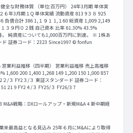
健全な財務体質 （単位:百万円） 24年3月期 単体実
６年3月期１Q 単体実績 流動資産 813 9３８ 925
6 負債合計 386 1,１９１ 1,１60 総資産 1,009 2,149
62銭 １３９円０２銭 自己資本 比率 61.30% 43.5%
 純資産についても1,000百万円に到達。 ※ 1株あ
：2323 Since1997 © fonfun
% 営業利益推移（四半期） 営業利益推移 売上高推移
200 1,400 1,268 149 1,200 150 1,000 857
 235 2 0 0 FY2２/３ FY2３/３ 東証スタンダード 証券コード：
 51 21 9 FY2４/３ FY25/３ FY26/3 7
3 M&A戦略：DXロールアップ・新規M&A 4 新中期経
創業来最高益となる見込み 25年６月にM&Aにより取得