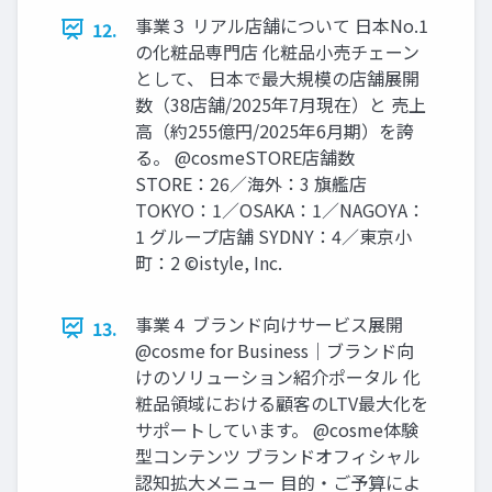
事業３ リアル店舗について 日本No.1
12.
の化粧品専門店 化粧品小売チェーン
として、 日本で最大規模の店舗展開
数（38店舗/2025年7月現在）と 売上
高（約255億円/2025年6月期）を誇
る。 @cosmeSTORE店舗数
STORE：26／海外：3 旗艦店
TOKYO：1／OSAKA：1／NAGOYA：
1 グループ店舗 SYDNY：4／東京小
町：2 ©istyle, Inc.
事業４ ブランド向けサービス展開
13.
@cosme for Business｜ブランド向
けのソリューション紹介ポータル 化
粧品領域における顧客のLTV最大化を
サポートしています。 @cosme体験
型コンテンツ ブランドオフィシャル
認知拡大メニュー 目的・ご予算によ