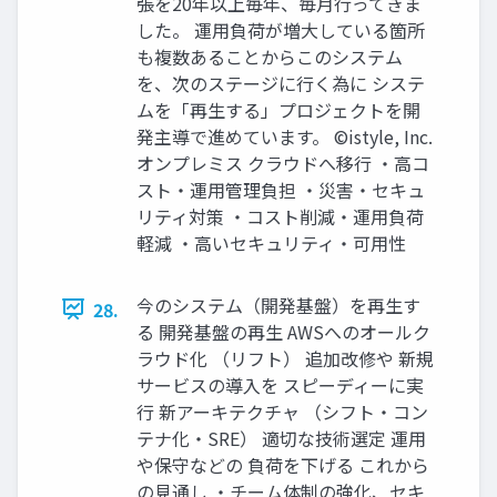
張を20年以上毎年、毎月行ってきま
した。 運用負荷が増大している箇所
も複数あることからこのシステム
を、次のステージに行く為に システ
ムを「再生する」プロジェクトを開
発主導で進めています。 ©istyle, Inc.
オンプレミス クラウドへ移行 ・高コ
スト・運用管理負担 ・災害・セキュ
リティ対策 ・コスト削減・運用負荷
軽減 ・高いセキュリティ・可用性
今のシステム（開発基盤）を再生す
28.
る 開発基盤の再生 AWSへのオールク
ラウド化 （リフト） 追加改修や 新規
サービスの導入を スピーディーに実
行 新アーキテクチャ （シフト・コン
テナ化・SRE） 適切な技術選定 運用
や保守などの 負荷を下げる これから
の見通し ・チーム体制の強化、セキ