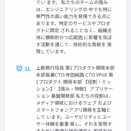
てい ます。 私たちのチームの強み
は、エンジニアリングの 中でも特に
専門性の高い能力を発揮できる点に
あります。特定のサービスやプロダ
クトに限定 されることなく、組織全
体に横断的かつ広範囲 に影響を及ぼ
す活動を通じて、技術的な貢献を 実
現しています。
上級執行役員 第1プロダクト開発本部
21.
本部長兼CTO:寺田純路 CTO VPoE 第
1プロダクト 開発本部 【役割・ミッ
ション】 【強み・特徴】 アプリケー
ション 基盤開発部 私たちの役割は、
メディア領域におけるウェブ および
スマートフォンアプリ開発を主軸と
して います。ユーザビリティとユー
ザー体験を最重 視し、それを実現す
るために最適な技術選定と 実装を行