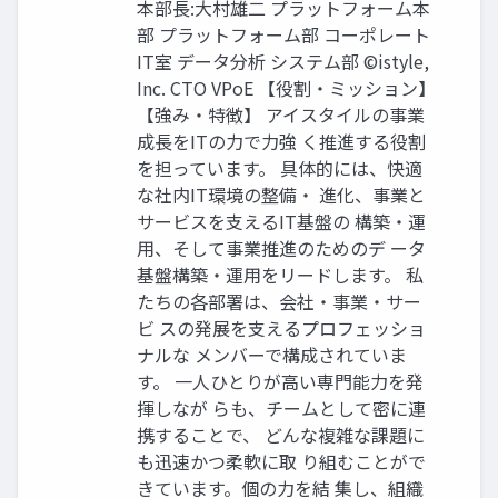
本部長:大村雄二 プラットフォーム本
部 プラットフォーム部 コーポレート
IT室 データ分析 システム部 ©istyle,
Inc. CTO VPoE 【役割・ミッション】
【強み・特徴】 アイスタイルの事業
成長をITの力で力強 く推進する役割
を担っています。 具体的には、快適
な社内IT環境の整備・ 進化、事業と
サービスを支えるIT基盤の 構築・運
用、そして事業推進のためのデ ータ
基盤構築・運用をリードします。 私
たちの各部署は、会社・事業・サー
ビ スの発展を支えるプロフェッショ
ナルな メンバーで構成されていま
す。 一人ひとりが高い専門能力を発
揮しなが らも、チームとして密に連
携することで、 どんな複雑な課題に
も迅速かつ柔軟に取 り組むことがで
きています。個の力を結 集し、組織