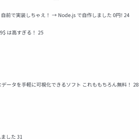
 自前で実装しちゃえ！ → Node.js で自作しました 0円! 24
 9$ は高すぎる！ 25
 は色々なデータを手軽に可視化できるソフト これももちろん無料！ 28
ました 31