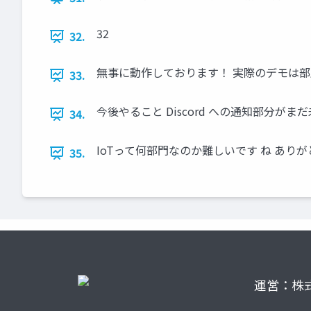
32
32.
無事に動作しております！ 実際のデモは部
33.
今後やること Discord への通知部分がま
34.
IoTって何部門なのか難しいです ね ありがとうござ
35.
運営：株