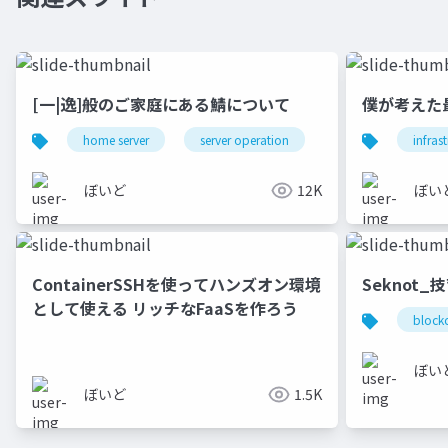
[一|逸]般のご家庭にある鯖について
僕が考えた
home server
server operation
network
infras
so
ぼいど
12K
ぼい
ContainerSSHを使ってハンズオン環境
Seknot_
として使える リッチなFaaSを作ろう
block
ぼい
ぼいど
1.5K