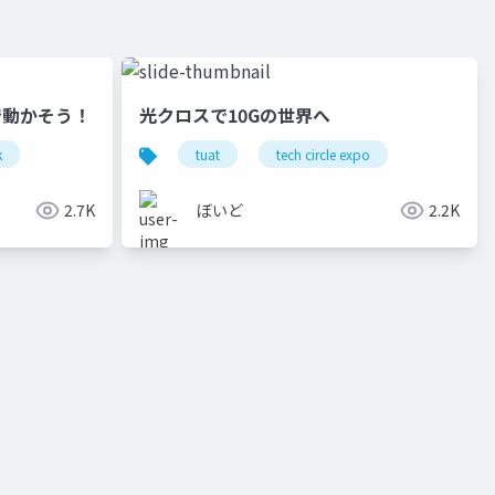
sで動かそう！
光クロスで10Gの世界へ
k
software
tuat
tech circle expo
2.7K
ぼいど
2.2K
ン