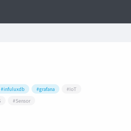
#infuluxdb
#grafana
#IoT
S
#Sensor