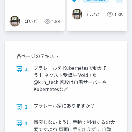
て使える リッチなFaaS
を作ろう
ぼいど
1.3K
ぼいど
1.5K
各ページのテキスト
プラレールを Kubernetesで動かそ
1.
う！ ネクスト受講生 Void / X:
@k1h_tech 普段は自宅サーバーや
Kubernetesなど
プラレール家にありますか？
2.
衝突しないように 手動で制御するの大
3.
変ですよね 車両に手を加えずに 自動