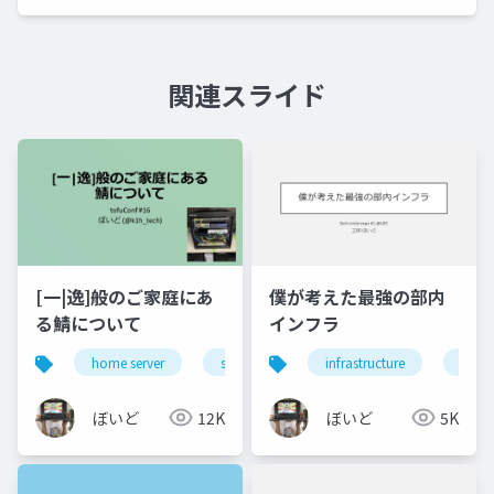
関連スライド
[一|逸]般のご家庭にあ
僕が考えた最強の部内
る鯖について
インフラ
home server
server operation
infrastructure
network
serve
so
ぼいど
12K
ぼいど
5K