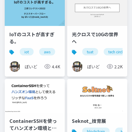
IoTのコストが高すぎ
光クロスで10Gの世界
る。
へ
iot
aws
ambient
tuat
mdash
tech circle exp
infulu
ぼいど
4.4K
ぼいど
2.2K
ContainerSSHを使っ
Seknot_技育展
てハンズオン環境とし
blockchain
トーク