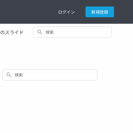
ログイン
新規登録
検索
てのスライド
検索