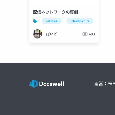
配信ネットワークの裏側
network
infrastructure
engineer
ぼいど
483
運営：株