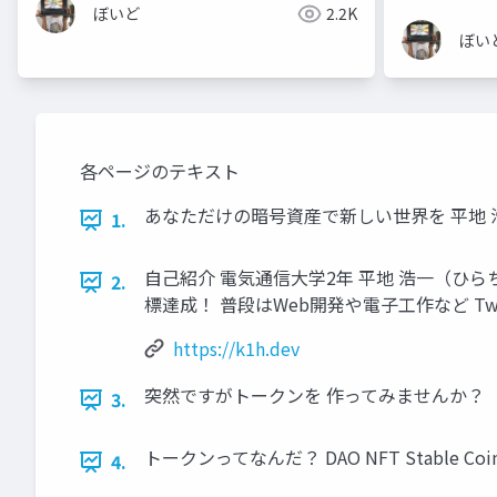
ぼいど
2.2K
ぼい
各ページのテキスト
あなただけの暗号資産で新しい世界を 平地 浩一 @
1.
自己紹介 電気通信大学2年 平地 浩一（ひらち 
2.
標達成！ 普段はWeb開発や電子工作など Twitter: @
https://k1h.dev
突然ですがトークンを 作ってみませんか？
3.
トークンってなんだ？ DAO NFT Stable 
4.