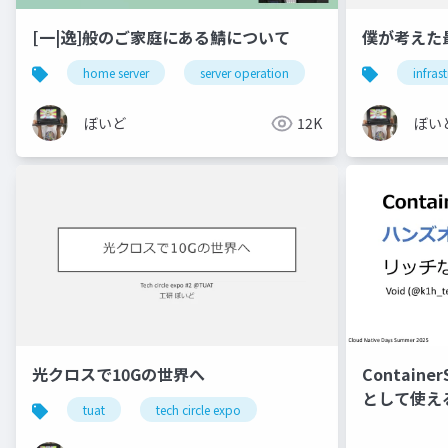
[一|逸]般のご家庭にある鯖について
僕が考えた
home server
server operation
network
infras
so
ぼいど
12K
ぼい
光クロスで10Gの世界へ
Contain
として使える
tuat
tech circle expo