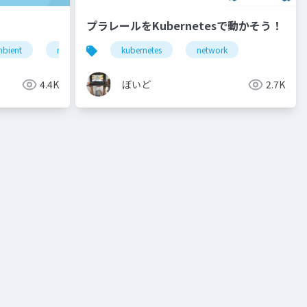
プラレールをKubernetesで動かそう！
bient
software
mdash
infuluxdb
kubernetes
grafana
network
4.4K
ぼいど
2.7K