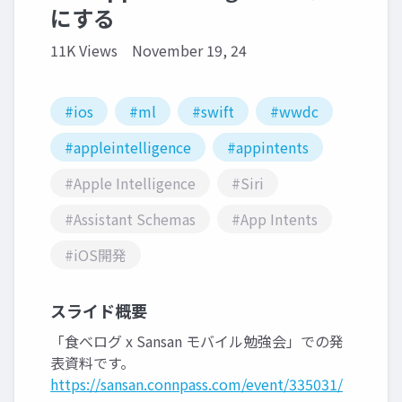
にする
11K Views
November 19, 24
#ios
#ml
#swift
#wwdc
#appleintelligence
#appintents
#Apple Intelligence
#Siri
#Assistant Schemas
#App Intents
#iOS開発
スライド概要
「食べログ x Sansan モバイル勉強会」での発
表資料です。
https://sansan.connpass.com/event/335031/