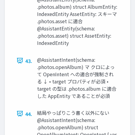
.photos.album) struct AlbumEntity:
IndexedEntity AssetEntity: スキーマ
.photos.asset に適合
@AssistantEntity(schema:
.photos.asset) struct AssetEntity:
IndexedEntity
@AssistantIntent(schema:
43.
.photos.openAlbum) マ クロによっ
て OpenIntent への適合が強制され
る ↓ • target プロパティが必須 •
target の型は .photos.album に適合
した AppEntity であることが必須
結局やっぱりこう書く以外にない
44.
@AssistantIntent(schema:
.photos.openAlbum) struct
OpenAlbumIntent: OpenIntent { var