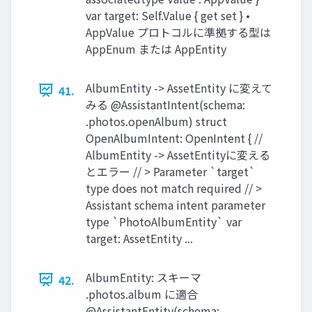
var target: Self.Value { get set } •
AppValue プロトコルに準拠する型は
AppEnum または AppEntity
AlbumEntity -> AssetEntity に変えて
41.
みる @AssistantIntent(schema:
.photos.openAlbum) struct
OpenAlbumIntent: OpenIntent { //
AlbumEntity -> AssetEntityに変える
とエラー // > Parameter `target`
type does not match required // >
Assistant schema intent parameter
type `PhotoAlbumEntity` var
target: AssetEntity ...
AlbumEntity: スキーマ
42.
.photos.album に適合
@AssistantEntity(schema: