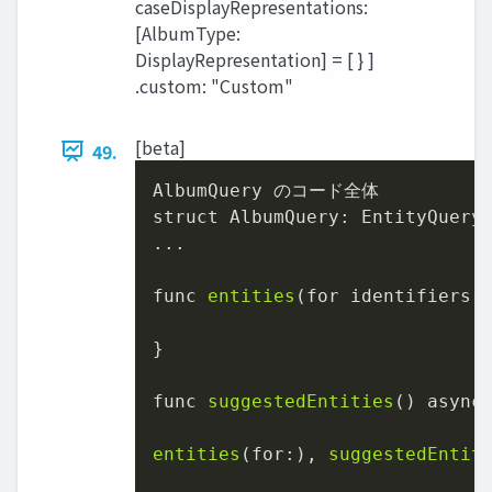
caseDisplayRepresentations:
[AlbumType:
DisplayRepresentation] = [ } ]
.custom: "Custom"
[beta]
49.
AlbumQuery のコード全体

struct AlbumQuery: EntityQuery 
...

func 
entities
(for identifiers:
}

func 
suggestedEntities
() async
entities
(for:), 
suggestedEntit