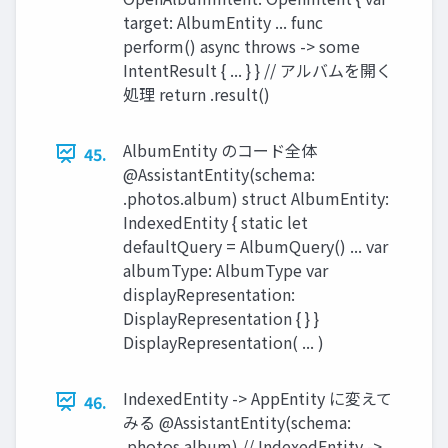
target: AlbumEntity ... func
perform() async throws -> some
IntentResult { ... } } // アルバムを開く
処理 return .result()
AlbumEntity のコード全体
45.
@AssistantEntity(schema:
.photos.album) struct AlbumEntity:
IndexedEntity { static let
defaultQuery = AlbumQuery() ... var
albumType: AlbumType var
displayRepresentation:
DisplayRepresentation { } }
DisplayRepresentation( ... )
IndexedEntity -> AppEntity に変えて
46.
みる @AssistantEntity(schema:
.photos.album) // IndexedEntity ->