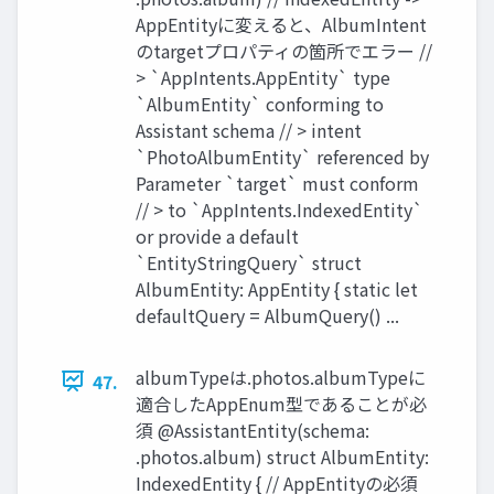
AppEntityに変えると、AlbumIntent
のtargetプロパティの箇所でエラー //
> `AppIntents.AppEntity` type
`AlbumEntity` conforming to
Assistant schema // > intent
`PhotoAlbumEntity` referenced by
Parameter `target` must conform
// > to `AppIntents.IndexedEntity`
or provide a default
`EntityStringQuery` struct
AlbumEntity: AppEntity { static let
defaultQuery = AlbumQuery() ...
albumTypeは.photos.albumTypeに
47.
適合したAppEnum型であることが必
須 @AssistantEntity(schema:
.photos.album) struct AlbumEntity:
IndexedEntity { // AppEntityの必須