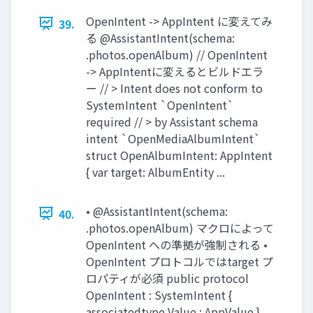
OpenIntent -> AppIntent に変えてみ
39.
る @AssistantIntent(schema:
.photos.openAlbum) // OpenIntent
-> AppIntentに変えるとビルドエラ
ー // > Intent does not conform to
SystemIntent `OpenIntent`
required // > by Assistant schema
intent `OpenMediaAlbumIntent`
struct OpenAlbumIntent: AppIntent
{ var target: AlbumEntity ...
• @AssistantIntent(schema:
40.
.photos.openAlbum) マクロによって
OpenIntent への準拠が強制される •
OpenIntent プロトコルではtarget プ
ロパティが必須 public protocol
OpenIntent : SystemIntent {
associatedtype Value : AppValue }