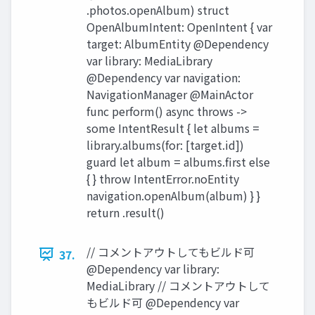
.photos.openAlbum) struct
OpenAlbumIntent: OpenIntent { var
target: AlbumEntity @Dependency
var library: MediaLibrary
@Dependency var navigation:
NavigationManager @MainActor
func perform() async throws ->
some IntentResult { let albums =
library.albums(for: [target.id])
guard let album = albums.first else
{ } throw IntentError.noEntity
navigation.openAlbum(album) } }
return .result()
// コメントアウトしてもビルド可
37.
@Dependency var library:
MediaLibrary // コメントアウトして
もビルド可 @Dependency var