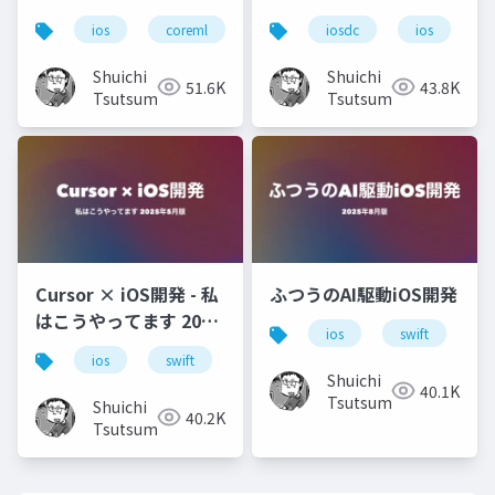
ios
coreml
llm
iosdc
llama.cpp
ios
g
Shuichi
Shuichi
51.6K
43.8K
Tsutsumi
Tsutsumi
Cursor × iOS開発 - 私
ふつうのAI駆動iOS開発
はこうやってます 2025
ios
swift
x
年5月版
ios
swift
ml
ai
cursor
Shuichi
40.1K
Tsutsumi
Shuichi
40.2K
Tsutsumi