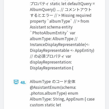
プロパティ static let defaultQuery =
AlbumQuery() ... // コメントアウト
するとエラー // > Missing required
property `albumType` // > from
Assistant schema entity
`PhotoAlbumEntity` var
albumType: AlbumType //
InstanceDisplayRepresentable(<-
DisplayRepresentable <- AppEntity)
// の必須プロパティ var
displayRepresentation:
DisplayRepresentation {
AlbumType のコード全体
48.
@AssistantEnum(schema:
.photos.albumType) enum
AlbumType: String, AppEnum { case
custom static let