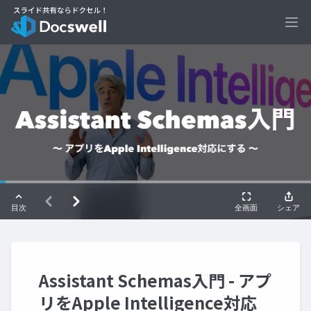
Ope
Assistant Schemas入門 - アプ
リをApple Intelligence対応