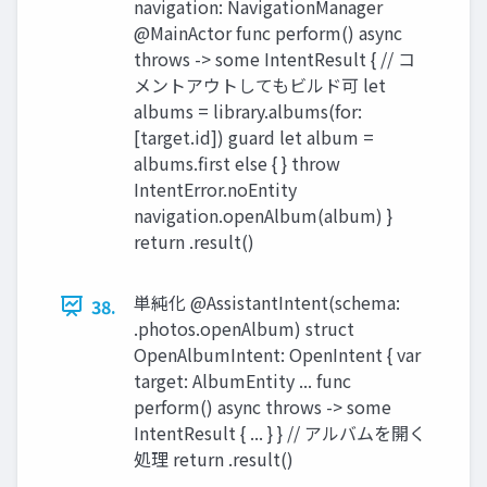
navigation: NavigationManager
@MainActor func perform() async
throws -> some IntentResult { // コ
メントアウトしてもビルド可 let
albums = library.albums(for:
[target.id]) guard let album =
albums.first else { } throw
IntentError.noEntity
navigation.openAlbum(album) }
return .result()
単純化 @AssistantIntent(schema:
38.
.photos.openAlbum) struct
OpenAlbumIntent: OpenIntent { var
target: AlbumEntity ... func
perform() async throws -> some
IntentResult { ... } } // アルバムを開く
処理 return .result()