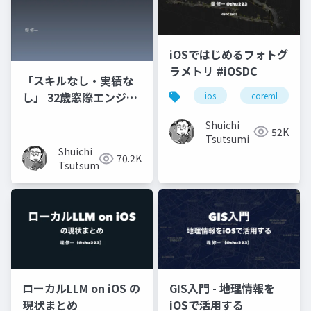
iOSではじめるフォトグ
ラメトリ #iOSDC
「スキルなし・実績な
し」 32歳窓際エンジニ
ios
coreml
アがシリコンバレーで
Shuichi
働くようになるまで
52K
Tsutsumi
Shuichi
70.2K
Tsutsumi
ローカルLLM on iOS の
GIS入門 - 地理情報を
現状まとめ
iOSで活用する