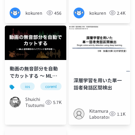
kokuren
456
kokuren
2.4K
動画の無音部分を自動
でカットする 〜 MLと
深層学習を用いた単一
波形解析のハイブリッ
話者発話区間検出
ios
coreml
swift
soundanalysis
ド音声処理 〜
Shuichi
5.7K
Tsutsumi
Kitamura
1.1K
Laboratory