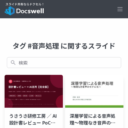
Ope
タグ #音声処理 に関するスライド
検索
深層学習による音声処
うさうさ研修工房 ／ AI
理～物理なき音声のモ
設計書レビュー PoC設