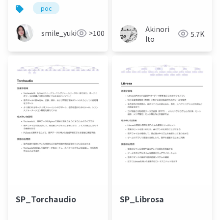
デル化～
計書レビュー × AI活用
poc
【完全版】
_202606221200
Akinori
smile_yukiko_it
>100
5.7K
Ito
SP_Torchaudio
SP_Librosa