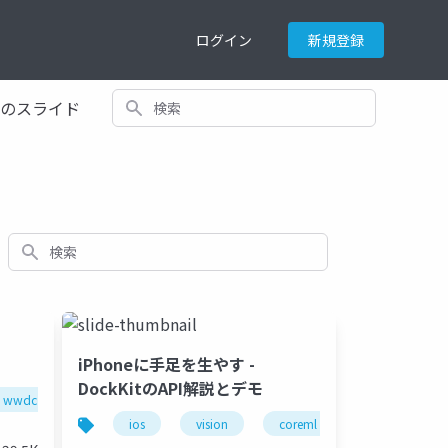
ログイン
新規登録
検索
てのスライド
検索
iPhoneに手足を生やす -
DockKitのAPI解説とデモ
wwdc
ios18
wwdc24
coremltools
ios
vision
coreml
wwdc