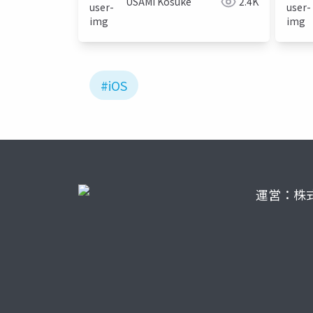
USAMI Kosuke
2.4K
#iOS
運営：株