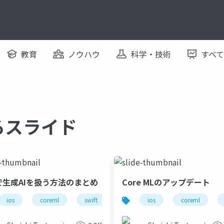
教育
ノウハウ
科学・技術
すべ
するスライド
Sで生成AIを扱う方法のまとめ
Core MLのアップデート
ios
coreml
swift
ml
ios
ios18
coreml
llm