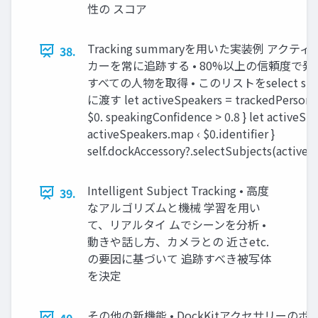
性の スコア
Tracking summaryを用いた実装例 アクテ
38.
カーを常に追跡する • 80%以上の信頼度で
すべての人物を取得 • このリストをselect subje
に渡す let activeSpeakers = trackedPersons. f
$0. speakingConfidence > 0.8 } let activeSp
activeSpeakers.map ‹ $0.identifier }
self.dockAccessory?.selectSubjects(activeS
Intelligent Subject Tracking • 高度
39.
なアルゴリズムと機械 学習を用い
て、リアルタイ ムでシーンを分析 •
動きや話し方、カメラとの 近さetc.
の要因に基づいて 追跡すべき被写体
を決定
その他の新機能 • DockKitアクセサリーのボ
40.