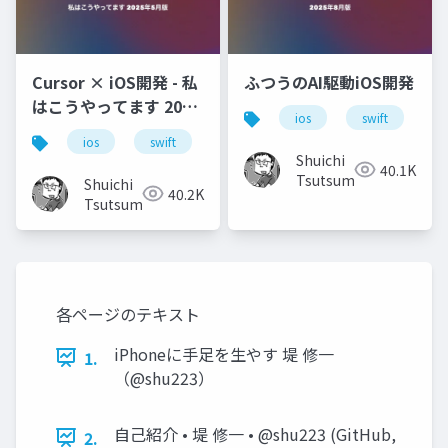
Cursor × iOS開発 - 私
ふつうのAI駆動iOS開発
はこうやってます 2025
ios
swift
x
年5月版
ios
swift
ml
ai
cursor
Shuichi
40.1K
Tsutsumi
Shuichi
40.2K
Tsutsumi
各ページのテキスト
iPhoneに手足を生やす 堤 修一
1.
（@shu223）
自己紹介 • 堤 修一 • @shu223 (GitHub,
2.