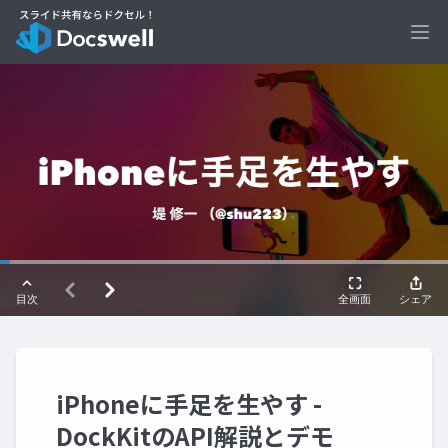
Ope
iPhoneに手足を生やす -
DockKitのAPI解説とデモ