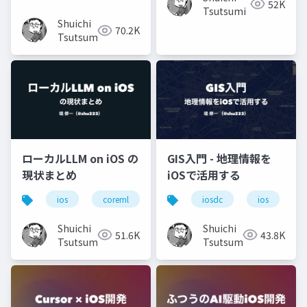
働くようになるまで
52K
Tsutsumi
Shuichi
70.2K
Tsutsumi
ローカルLLM on iOS の
GIS入門 - 地理情報を
現状まとめ
iOSで活用する
ios
coreml
llm
iosdc
llama.cpp
ios
g
Shuichi
Shuichi
51.6K
43.8K
Tsutsumi
Tsutsumi