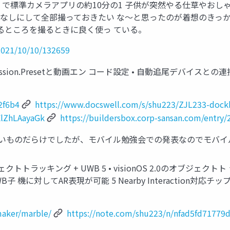
停止 で標準カメラアプリの約10分の1 子供が突然やる仕草やお
なしにして全部撮っておきたい な〜と思ったのが着想のきっか
るところを撮るときに良く使っ ている。
2021/10/10/132659
ssion.Presetと動画エン コード設定 • 自動追尾デバイスとの連携 •
2f6b4
https://www.docswell.com/s/shu223/ZJL233-dock
ElZhLAayaGk
https://buildersbox.corp-sansan.com/entry
ろいものだらけでしたが、モバイル勉強会での発表なのでモバイ
ジェクトトラッキング + UWB 5 • visionOS 2.0のオブジェ
B子 機に対してAR表現が可能 5 Nearby Interaction対応
maker/marble/
https://note.com/shu223/n/nfad5fd71779