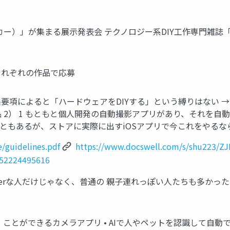
er（メーカー）」が集まる展示発表会 テクノロジー系DIY工作専門雑
それぞれの作品で応募
集要項によると「ハードウェアをDIYする」という縛りはない →
品 2） 1 もともと個人開発の自動撮影アプリがあり、それを
ともあるが、ストアに実際に出すiOSアプリで今これをやるならD
/guidelines.pdf
https://www.docswell.com/s/shu223/Z
052224495616
Makerな人だけじゃなく、普通の 親子連れっぽい人たちも多かった
とができるカメラアプリ • AIで人やペットを認識して自動で 