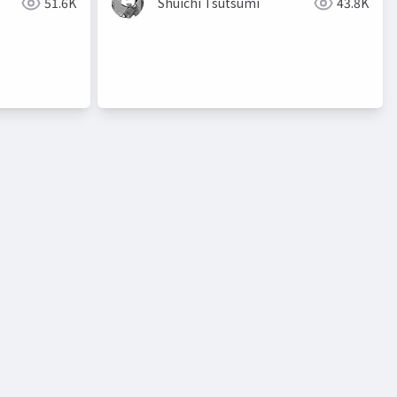
51.6K
Shuichi Tsutsumi
43.8K