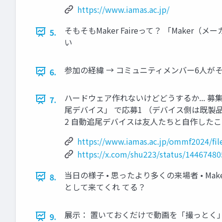
https://www.iamas.ac.jp/
そもそもMaker Faireって？ 「Mak
5.
い
参加の経緯 → コミュニティメンバー6人が
6.
ハードウェア作れないけどどうするか... 募
7.
尾デバイス」 で応募1 （デバイス側は既製
2 自動追尾デバイスは友人たちと自作したこ
https://www.iamas.ac.jp/ommf2024/file
https://x.com/shu223/status/1446748
当日の様子 • 思ったより多くの来場者 • 
8.
として来てくれ てる？
展示： 置いておくだけで動画を「撮っとく」こ
9.