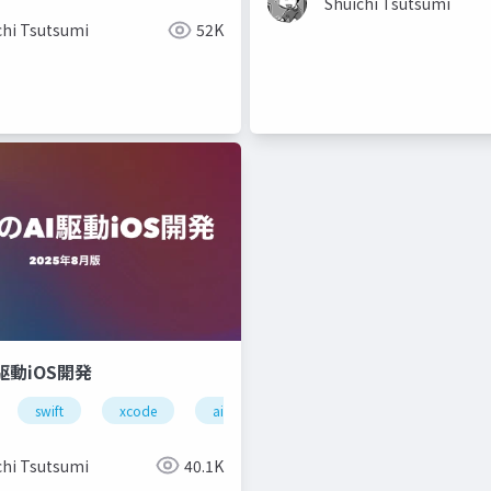
Shuichi Tsutsumi
chi Tsutsumi
52K
駆動iOS開発
swift
xcode
ai
claudecode
chi Tsutsumi
40.1K