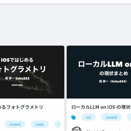
じめるフォトグラメトリ
ローカルLLM on iOS の現
ios
coreml
coreml
iosdc
ml
photogrammetry