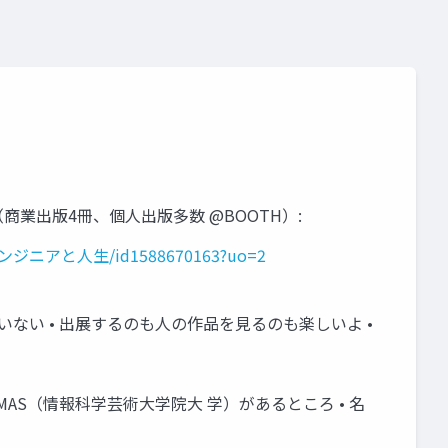
tc...) • 書籍（商業出版4冊、個人出版多数 @BOOTH）:
ast/エンジニアと人生/id1588670163?uo=2
ていない • 出展するのも人の作品を見るのも楽しいよ •
ン • IAMAS（情報科学芸術大学院大 学）があるところ • 名