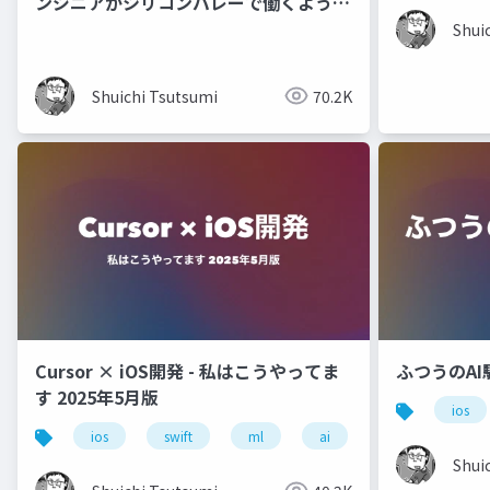
ンジニアがシリコンバレーで働くように
なるまで
Shui
Shuichi Tsutsumi
70.2K
Cursor × iOS開発 - 私はこうやってま
ふつうのAI
す 2025年5月版
ios
ios
swift
ml
ai
cursor
Shui