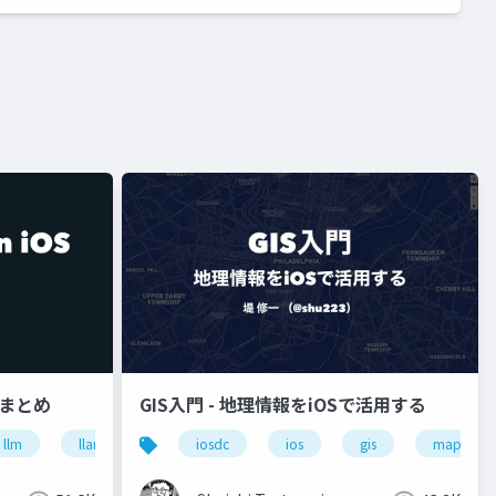
状まとめ
GIS入門 - 地理情報をiOSで活用する
llm
llama.cpp
iosdc
ios
gis
mapbox