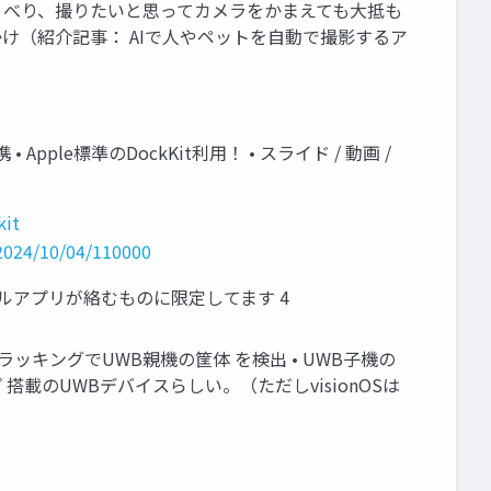
しゃべり、撮りたいと思ってカメラをかまえても大抵も
け（紹介記事： AIで人やペットを自動で撮影するア
 Apple標準のDockKit利用！ • スライド / 動画 /
kit
/2024/10/04/110000
ルアプリが絡むものに限定してます 4
クトト ラッキングでUWB親機の筐体 を検出 • UWB子機の
チップ 搭載のUWBデバイスらしい。（ただしvisionOSは
d