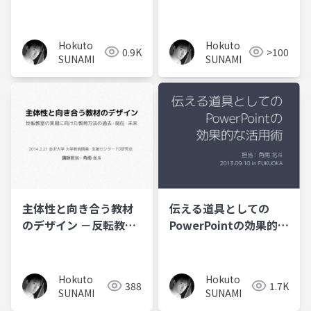
Hokuto
Hokuto
0.9K
>100
SUNAMI
SUNAMI
主体性と向き合う教材
伝える道具としての
のデザイン －反転教室
PowerPointの効果的な
の実現に向けた教育方
活用術
法の過去・現在・未来
－
Hokuto
Hokuto
388
1.7K
SUNAMI
SUNAMI