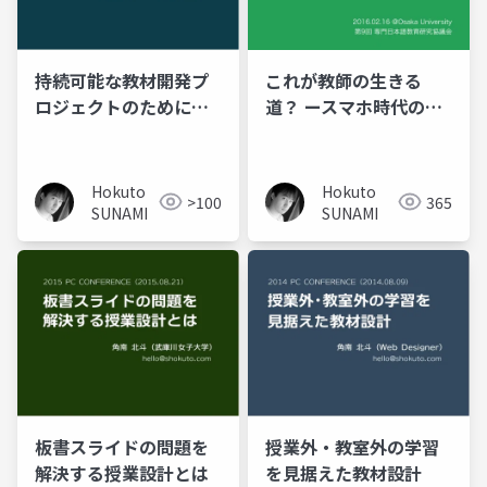
持続可能な教材開発プ
これが教師の生きる
ロジェクトのために教
道？ ースマホ時代のこ
師がWebですべきこと
とばと学習ー
Hokuto
Hokuto
>100
365
SUNAMI
SUNAMI
板書スライドの問題を
授業外・教室外の学習
解決する授業設計とは
を見据えた教材設計