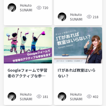
るか
Hokuto
720
SUNAMI
Hokuto
218
SUNAMI
Googleフォームで学習
ITがあれば教室はいら
者のアクティブな参加
ない？
を促す
Hokuto
Hokuto
181
402
SUNAMI
SUNAMI