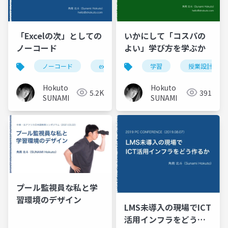
「Excelの次」としての
いかにして「コスパの
ノーコード
よい」学び方を学ぶか
ノーコード
excel
情報教育
学習
授業設計
appsheet
Hokuto
Hokuto
5.2K
391
SUNAMI
SUNAMI
プール監視員な私と学
習環境のデザイン
LMS未導入の現場でICT
活用インフラをどう作