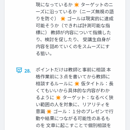
現になっているか ✴ ターゲットのニ
ーズに沿っているか（ニーズ無視の語
りを防ぐ） ✴ ゴールは現実的に達成
可能そうか（できれば計測可能な指
標に） 教師が内容について指摘した
り、検討を促したり、 受講生自身が
内容を詰めていくのをスムーズにす
る狙い。
ポイントだけは教師と事前に相談 本
28.
格作業前に３点を書いてから教師に
相談するルールに ✴ 仮タイトル：長
くてもいいから具体的な内容がわか
るように ✴ ターゲット：なるべく狭
い範囲の人を対象に、リアリティを
意識 ✴ ゴール：１分のプレゼンで行
動や結果につながる可能性のあるも
のを 文章に起こすことで個別相談を