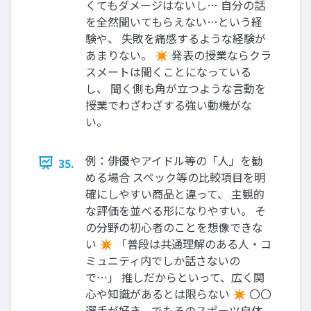
くてもダメージはないし… 自分の話
を全然聞いてもらえない…という経
験や、 失敗を痛感するような経験が
あまりない。 ✴ 発表の授業ならクラ
スメートは聞くことになっている
し、 聞く側も角が立つような言動を
授業でわざわざする強い動機がな
い。
例：俳優やアイドル等の「人」を勧
35.
める場合 スペック等の比較項目を明
確にしやすい商品と違って、 主観的
な評価を並べる形になりやすい。 そ
の分野の初心者のことを想像できな
い ✴ 「普段は共通理解のある人・コ
ミュニティ内でしか話さないの
で…」 推しだからといって、広く関
心や知識があるとは限らない ✴ 〇〇
選手が好き、でもそのスポーツ自体