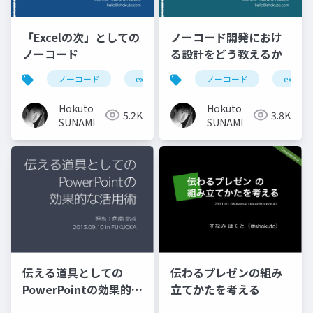
「Excelの次」としての
ノーコード開発におけ
ノーコード
る設計をどう教えるか
ノーコード
excel
情報教育
ノーコード
appsheet
excel
Hokuto
Hokuto
5.2K
3.8K
SUNAMI
SUNAMI
伝える道具としての
伝わるプレゼンの組み
PowerPointの効果的な
立てかたを考える
活用術