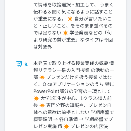
て情報を取捨選択・加工して、 うまく
伝わる＆聞く気になるように話すこと
が重要になる。 ✴ 自分が言いたいこ
と・正しいこと、をそのまま並べるの
では足りない ✴ 学会発表などの「何
より研究の質が重要」なタイプは今回
は対象外
本発表で取り上げる授業実践の概要 情
9.
報リテラシー系の入門授業 の活動の一
部 ✴ プレゼンだけを扱う授業ではな
く、O ceアプリケーションのうち 特に
PowerPoint部分の学習の一環として
✴ 大学1年生が中心、1クラス40人前
後 ✴ 専門分野の知識や、プレゼン自
体への意欲は前提としない 学期序盤で
概要説明 → 各自準備 → 学期終盤でプ
レゼン実施 ffi ✴ プレゼンの内容決