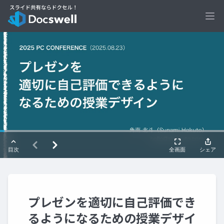
Ope
プレゼンを適切に自己評価でき
るようになるための授業デザイ