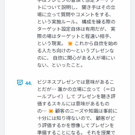
トについて説明し、 聞き手はその立
場に立って質問やコメントをする、
という実施ルール。 構成を練る際の
ターゲット設定自体は有用だが、 実
際の場はターゲットと程遠い相手、
という現実。 ✴ これから自炊を始め
る人たち向けの〜というプレゼンな
のに、 自炊に関心がある人が場にい
ない、といったこと。
ビジネスプレゼンでは意味があるこ
44.
とだが… 誰かの立場に立って（＝ロ
ールプレイ）して プレゼンを聴き評
価するスキルには意味があるもの
の… ✴ 顧客のニーズや知識は事前に
十分には知り得ないので、 顧客がど
う評価するかを想像してプレゼンを
準備することになる。 それを授業で