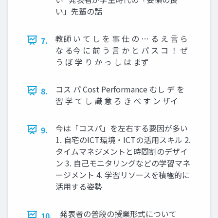
い」先輩の話
教師 い て し を 事 仕 の … る え 言 ら
7.
な る今 に 前 う 言 か と パ ス コ ！ ぜ
う ぼ 学 り か っ し は まず
コス パ Cost Performance むし デ を
8.
習 学 て し 識 意 ろ き べ す ン ザイ
今は「コスパ」を左右する要因が多い
9.
1. 自宅のICT環境・ICTの活用スキル 2.
タイムマネジメントと時間割のデザイ
ン 3. 自己モニタリングなどの学習マネ
ージメント 4. 学習リソースを積極的に
活用する姿勢
発表者の普段の授業形式について
10.