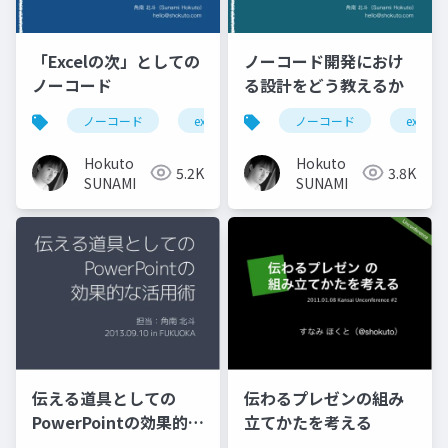
「Excelの次」としての
ノーコード開発におけ
ノーコード
る設計をどう教えるか
ノーコード
excel
情報教育
ノーコード
appsheet
excel
Hokuto
Hokuto
5.2K
3.8K
SUNAMI
SUNAMI
伝える道具としての
伝わるプレゼンの組み
PowerPointの効果的な
立てかたを考える
活用術