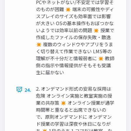
PCやネットがない/不安定では学習そ
のものが困難 ✴ 端末の可搬性やディ
スプレイのサイズも効率面では影響
が大きい OSの基本操作もおぼつかな
いようでは効率以前の問題 ✴ 授業で
作成したファイルの保存失敗・散逸
✴ 複数のウィンドウやアプリをうま
く切り替えて作業できない LMS等の
理解が不十分だと情報弱者に ✴ 教師
側の指示や情報提供がそもそも受講
生に届かない
2. オンデマンド形式の安易な採用は
24.
危険 オンライン実施と教室実施の授
業の共存策 ✴ オンライン授業が通学
時間帯と重なると出席できないの
で、原則オンデマンドに オンデマン
ド授業の学習は深夜や休日になりが
ち ✴ 1日のうち１コマだけ教室、な