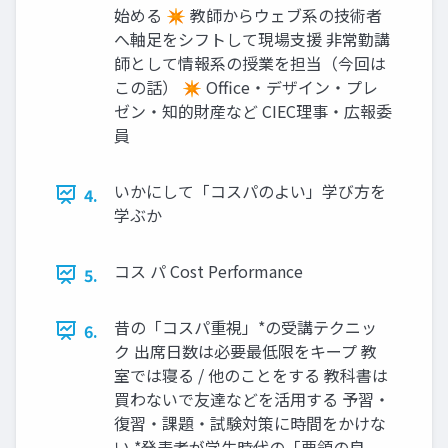
始める ✴ 教師からウェブ系の技術者
へ軸足をシフトして現場支援 非常勤講
師として情報系の授業を担当（今回は
この話） ✴ Oﬃce・デザイン・プレ
ゼン・知的財産など CIEC理事・広報委
員
いかにして「コスパのよい」学び方を
4.
学ぶか
コス パ Cost Performance
5.
昔の「コスパ重視」*の受講テクニッ
6.
ク 出席日数は必要最低限をキープ 教
室では寝る / 他のことをする 教科書は
買わないで友達などを活用する 予習・
復習・課題・試験対策に時間をかけな
い *発表者が学生時代の「要領の良