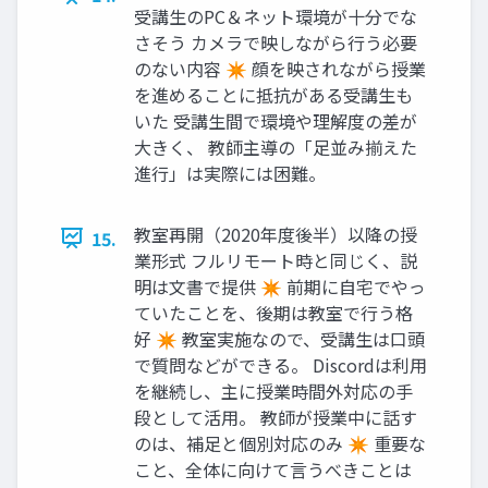
受講生のPC＆ネット環境が十分でな
さそう カメラで映しながら行う必要
のない内容 ✴ 顔を映されながら授業
を進めることに抵抗がある受講生も
いた 受講生間で環境や理解度の差が
大きく、 教師主導の「足並み揃えた
進行」は実際には困難。
教室再開（2020年度後半）以降の授
15.
業形式 フルリモート時と同じく、説
明は文書で提供 ✴ 前期に自宅でやっ
ていたことを、後期は教室で行う格
好 ✴ 教室実施なので、受講生は口頭
で質問などができる。 Discordは利用
を継続し、主に授業時間外対応の手
段として活用。 教師が授業中に話す
のは、補足と個別対応のみ ✴ 重要な
こと、全体に向けて言うべきことは