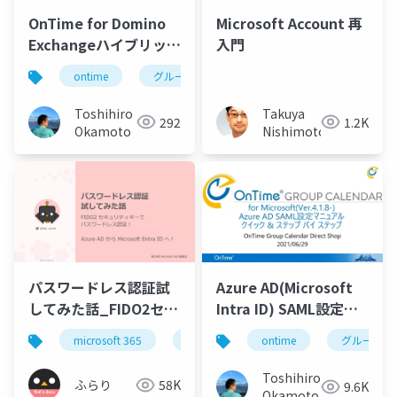
OnTime for Domino
Microsoft Account 再
Exchangeハイブリッド
入門
設定マニュアル
ontime
グループカレンダー
組織カレンダー
Toshihiro
Takuya
292
1.2K
Okamoto
Nishimoto
パスワードレス認証試
Azure AD(Microsoft
してみた話_FIDO2セキ
Intra ID) SAML設定マ
ュリティキーでパスワ
ニュアル
microsoft 365
microsoft entra
ontime
azure ad
グループカ
ードレス認証
Toshihiro
ふらり
58K
9.6K
Okamoto