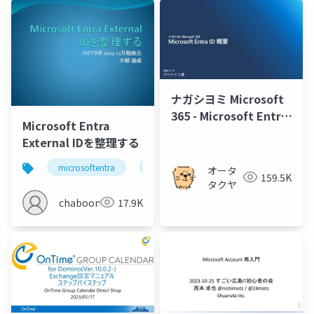
ナガシヨミ Microsoft
365 - Microsoft Entra
Microsoft Entra
ID 概要
External IDを整理する
microsoftentra
azure
オータ
159.5K
タクヤ
chaboon
17.9K