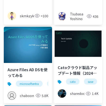
Solutions 取得学習会
第7回
Tsubasa
skmkzyk
>100
436
Yoshino
Catoクラウド製品アッ
Azure Files AD DSを使
プデート情報（2024年
ってみる
3月版）
cato
sase
microsoftentra
azure
active directory
sharedoc
1.4K
chaboon
5.8K