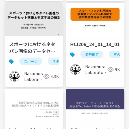
University)
スポーツにおけるネタ
HCI206_24_01_13_01
バレ画像のデータセッ
姿勢推定
首の角度
ト構築と判定手法の検
スポーツ
ネタバレ
chatgpt
youtube
討
Nakamura
9K
Laboratory
Nakamura
4.3K
(Meiji
Laboratory
University)
(Meiji
University)