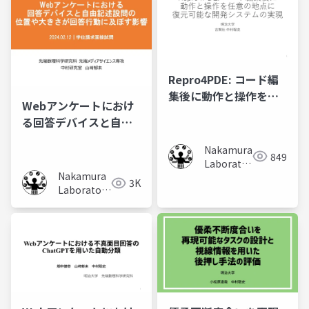
Repro4PDE: コード編
集後に動作と操作を任
Webアンケートにおけ
意の地点に復元可能な
る回答デバイスと自由
開発システムの実現
記述設問の位置や大き
Nakamura
さが回答行動に及ぼす
849
Laboratory
影響
Nakamura
(Meiji
3K
Laboratory
University)
(Meiji
University)