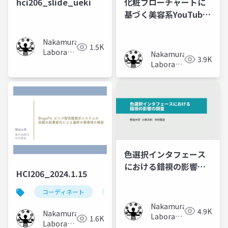
hci206_slide_ueki
化粧フローチャートに
基づく美容系YouTuber
の動画推薦手法の検討
Nakamura
1.5K
Laboratory
Nakamura
3.9K
(Meiji
Laboratory
University)
(Meiji
University)
色選択インタフェース
における錯視の影響の
HCI206_2024.1.15
調査
コーディネート
ファッション
ビンゴ
Nakamura
4.9K
Nakamura
Laboratory
1.6K
Laboratory
(Meiji