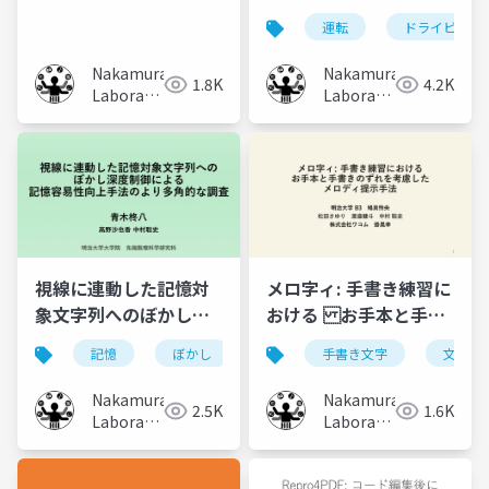
を考慮した時系列情報
による道路幅の変化が
運転
ドライビング
提示による取材支援
運転に及ぼす影響
Nakamura
Nakamura
1.8K
4.2K
Laboratory
Laboratory
(Meiji
(Meiji
University)
University)
視線に連動した記憶対
メロ字ィ: 手書き練習に
象文字列へのぼかし深
おける お手本と手書
度操作による記憶容易
きのずれを考慮した
記憶
ぼかし
非流暢性効果
手書き文字
視線
文字教
性向上手法のより多角
メロディ提示手法
的な調査
Nakamura
Nakamura
2.5K
1.6K
Laboratory
Laboratory
(Meiji
(Meiji
University)
University)