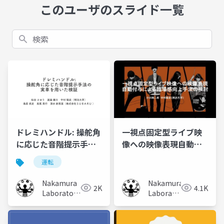
このユーザのスライド一覧
検索
ドレミハンドル: 操舵角
一視点固定型ライブ映
に応じた音階提示手法
像への映像表現自動付
の実車を用いた検証
与による臨場感向上手
運転
法の検討
Nakamura
Nakamura
2K
4.1K
Laboratory
Laboratory
(Meiji
(Meiji
University)
University)