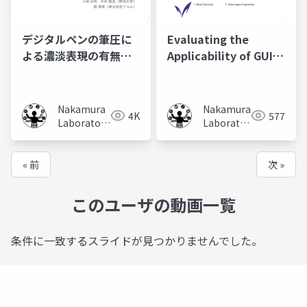
デジタルペンの筆圧に
Evaluating the
よる濃淡表現の有無が
Applicability of GUI-
図形問題の解答に及ぼ
based Steering Laws
す影響の調査
to VR Car Driving A
Case of Width
Nakamura
Nakamura
4K
577
Changing Paths
Laboratory
Laboratory
(Meiji
(Meiji
University)
University)
« 前
次 »
このユーザの動画一覧
条件に一致するスライドが見つかりませんでした。