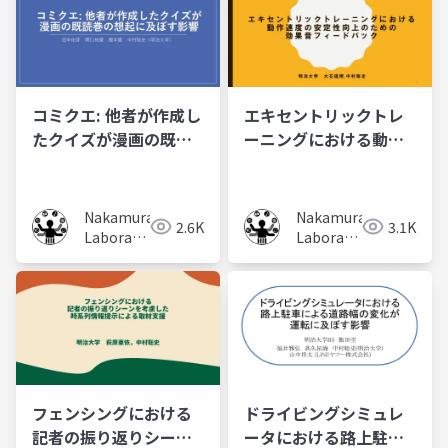
コミクエ: 他者が作成し
エキセントリックトレ
たクイズが漫画の既読
ーニングにおける動作
巻の想起に及ぼす影響
速度の安定性向上のた
めの 効果音フィード
バック
Nakamura
Nakamura
2.6K
3.1K
Laboratory
Laboratory
(Meiji
(Meiji
University)
University)
フェンシングにおける
ドライビングシミュレ
記者の振り返りシーン
ータにおける路上駐車