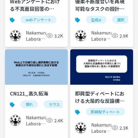
Webアンケートにおけ
優柔不断度合いを再現
る不真面目回答の
可能なタスクの設計と
ChatGPTを用いた自動
視線情報を用いた後押
webアンケート
chatgpt
生成ai
不真面目
選択
分類
分類
し手法の評価
Nakamura
Nakamura
3.2K
2.9K
Laboratory
Laboratory
(Meiji
(Meiji
University)
University)
CN121_髙久拓海
即興型ディベートにお
ける大局的な反論構造
慣れ
マウス
軌跡
選択
の可視化に基づく議論
即興型ディベート
の噛み合い度合いの基
Nakamura
2.4K
礎検討
Laboratory
Nakamura
2.3K
(Meiji
Laboratory
University)
(Meiji