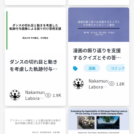
(Meiji
University)
University)
漫画の振り返りを支援
するクイズとその答え
ダンスの切れ目と動き
からのシーン推定
を考慮した軌跡付与画
漫画
コミック
像による振り付け習得
Nakamura
支援
1.8K
Laboratory
Nakamura
(Meiji
1.9K
Laboratory
University)
(Meiji
University)