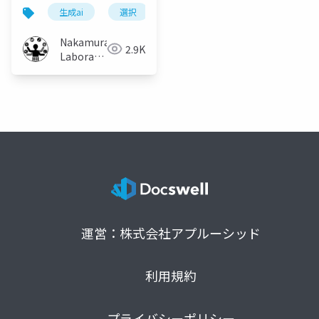
視線情報を用いた後押
生成ai
選択
優柔不断
意思決定支援
し手法の評価
Nakamura
2.9K
Laboratory
(Meiji
University)
運営：株式会社アプルーシッド
利用規約
プライバシーポリシー