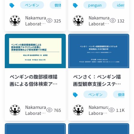
テムの異なる展示環境
Sketch-Based
ペンギン
個体識別
実証実験
penguin
描画
identifica
における実証と観察行
Penguin
動分析
Identification for
Nakamura
Nakamura
325
132
Aquarium Visitor
Laboratory
Laboratory
(Meiji
Engagement
(Meiji
University)
University)
ペンさく：ペンギン描
ペンギンの腹部模様描
画型観察支援システム
画による個体検索アル
の実地検証とその行動
ゴリズムの改善と実験
ペンギン
個体識別
分析
室実験および実地実験
での検証
Nakamura
Nakamura
1.1K
765
Laboratory
Laboratory
(Meiji
(Meiji
University)
University)