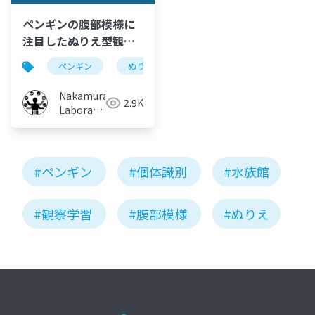
ペンギンの腹部模様に
注目したぬりえ型観
察・検索手法の提案
ペンギン
ぬりえ
検索
名前
観察
Nakamura
2.9K
Laboratory
(Meiji
University)
#ペンギン
#個体識別
#水族館
#観察学習
#腹部模様
#ぬりえ