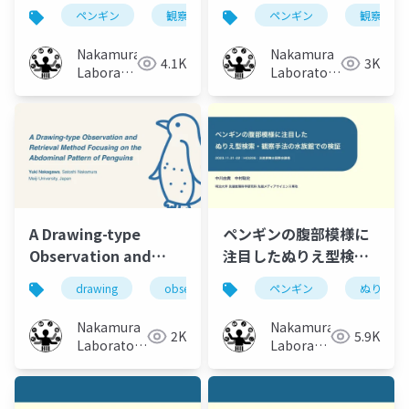
模様に着目した観察手
基礎調査と腹部スポッ
ペンギン
観察支援
記憶
ペンギン
描画
観察支援
検
法の比較検証
ト描画型ペンギン観察
手法の利用可能性の検
Nakamura
Nakamura
4.1K
3K
証
Laboratory
Laboratory
(Meiji
(Meiji
University)
University)
A Drawing-type
ペンギンの腹部模様に
Observation and
注目したぬりえ型検
Retrieval Method
索・観察手法の水族館
drawing
observation support
ペンギン
penguins
ぬりえ
Focusing on the
での検証
Abdominal Pattern
Nakamura
Nakamura
2K
5.9K
of Penguins
Laboratory
Laboratory
(Meiji
(Meiji
University)
University)