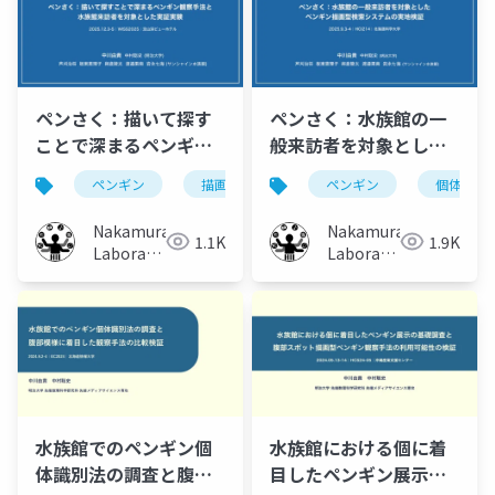
ペンさく：描いて探す
ペンさく：水族館の一
ことで深まるペンギン
般来訪者を対象とした
観察手法と水族館来訪
ペンギン描画型検索シ
ペンギン
描画
水族館
ペンギン
動物園
個体識別
個
者を対象とした実証実
ステムの実地検証
験
Nakamura
Nakamura
1.1K
1.9K
Laboratory
Laboratory
(Meiji
(Meiji
University)
University)
水族館でのペンギン個
水族館における個に着
体識別法の調査と腹部
目したペンギン展示の