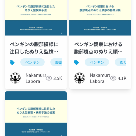
ペンギンの腹部模様に
ペンギン観察における
注目したぬりえ型検索
腹部斑点のぬりえ順序
手法
の特徴分析
ペンギン
腹部模様
ぬりえ
ペンギン
検索
ぬりえ
Nakamura
Nakamura
3.5K
4.1K
Laboratory
Laboratory
(Meiji
(Meiji
University)
University)