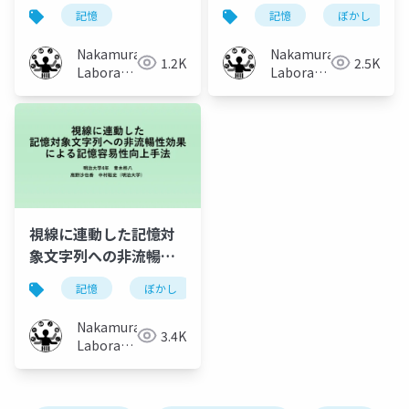
の記憶容易性向上シス
度操作による記憶容易
記憶
記憶
ぼかし
テムの開発と検証
性向上手法のより多角
的な調査
Nakamura
Nakamura
1.2K
2.5K
Laboratory
Laboratory
(Meiji
(Meiji
University)
University)
視線に連動した記憶対
象文字列への非流暢性
効果による記憶容易性
記憶
ぼかし
非流暢性効果
向上手法
Nakamura
3.4K
Laboratory
(Meiji
University)