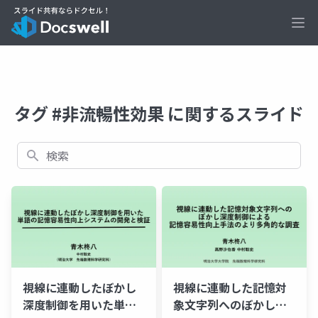
Ope
タグ #非流暢性効果 に関するスライド
検索
視線に連動したぼかし
視線に連動した記憶対
深度制御を用いた単語
象文字列へのぼかし深