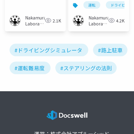
のドア開閉が認知的狭
による道路幅の変化が
運転
ドライビング
さに及ぼす影響につい
運転に及ぼす影響
て
Nakamura
Nakamura
2.1K
4.2K
Laboratory
Laboratory
(Meiji
(Meiji
University)
University)
#ドライビングシミュレータ
#路上駐車
#運転難易度
#ステアリングの法則
運営：株式会社アプルーシッド