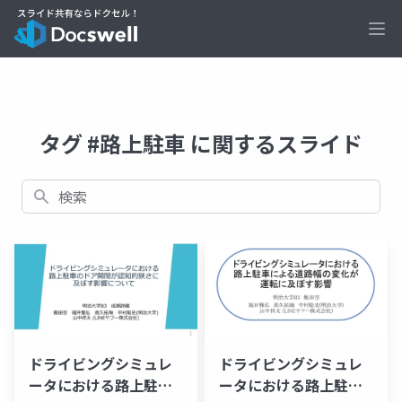
Ope
タグ #路上駐車 に関するスライド
検索
ドライビングシミュレ
ドライビングシミュレ
ータにおける路上駐車
ータにおける路上駐車