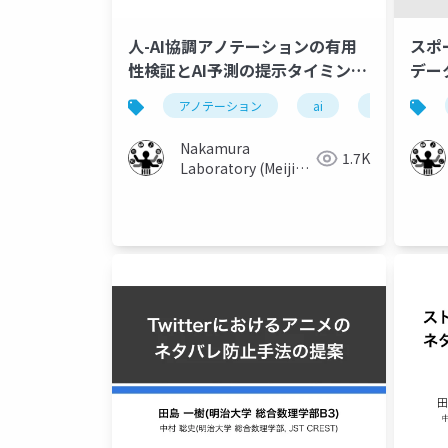
人-AI協調アノテーションの有用
スポ
性検証とAI予測の提示タイミング
デー
が人のラベル決定に及ぼす影響
討
アノテーション
ai
ネタバレ
Nakamura
1.7K
Laboratory (Meiji
University)