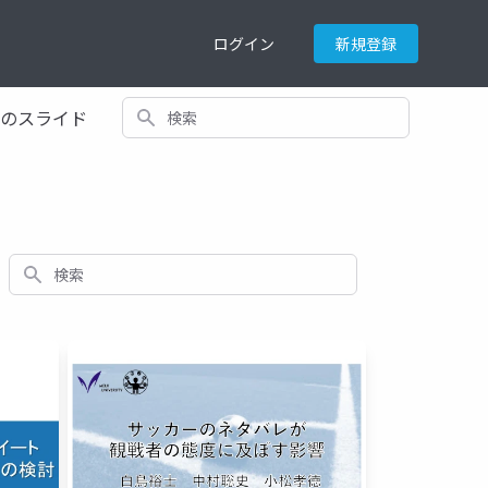
ログイン
新規登録
検索
てのスライド
検索