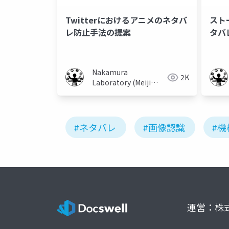
Twitterにおけるアニメのネタバ
スト
レ防止手法の提案
タバ
の検
Nakamura
2K
Laboratory (Meiji
University)
#ネタバレ
#画像認識
#機
運営：株