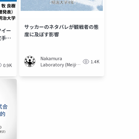
サッカーのネタバレが観戦者の態
ツイー
度に及ぼす影響
定手法
Nakamura
1.4K
Laboratory (Meiji
0.9K
University)