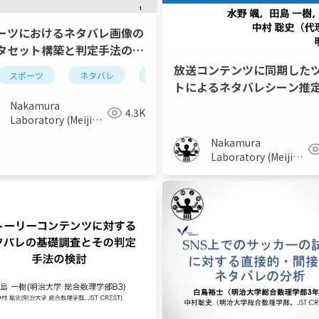
ーツにおけるネタバレ画像の
タセット構築と判定手法の検
放送コンテンツに同期した
スポーツ
ネタバレ
chatgpt
youtube
トによるネタバレシーン推
の検討
Nakamura
4.3K
Laboratory (Meiji
University)
Nakamura
Laboratory (Meiji
University)