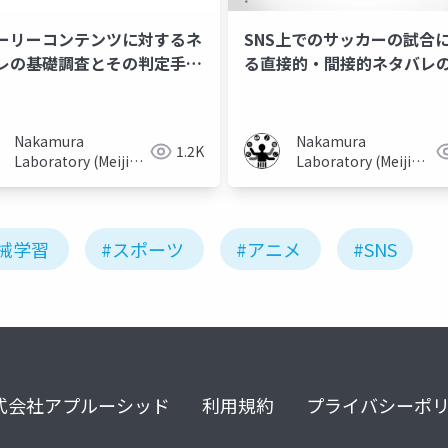
ーリーコンテンツに対するネ
SNS上でのサッカーの試合
レの基礎調査とその判定手法
る直接的・間接的ネタバレ
討
Nakamura
Nakamura
1.2K
Laboratory (Meiji
Laboratory (Meiji
University)
University)
械学習
#スポーツ
#アニメ
#SNS
式会社アプルーシッド
利用規約
プライバシーポ