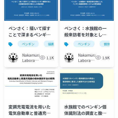
ペンさく：描いて探す
ペンさく：水族館の一
ことで深まるペンギン
般来訪者を対象とした
観察手法と水族館来訪
ペンギン描画型検索シ
ペンギン
描画
水族館
ペンギン
動物園
個体識別
個
者を対象とした実証実
ステムの実地検証
験
Nakamura
Nakamura
1.1K
1.9K
Laboratory
Laboratory
(Meiji
(Meiji
University)
University)
変調充電電流を用いた
水族館でのペンギン個
電気自動車と普通充電
体識別法の調査と腹部