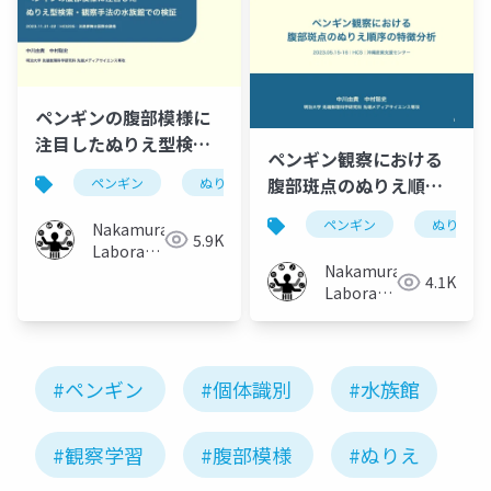
ペンギンの腹部模様に
注目したぬりえ型検
ペンギン観察における
索・観察手法の水族館
腹部斑点のぬりえ順序
ペンギン
ぬりえ
検索
観察支援
での検証
の特徴分析
ペンギン
ぬりえ
Nakamura
5.9K
Laboratory
Nakamura
(Meiji
4.1K
Laboratory
University)
(Meiji
University)
#ペンギン
#個体識別
#水族館
#観察学習
#腹部模様
#ぬりえ