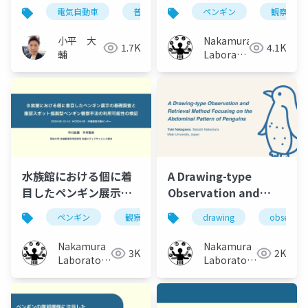
器の個体識別手法の開
模様に着目した観察手
電気自動車
普通充電器
ペンギン
アグリゲーション
観察支援
発
法の比較検証
小平 大
Nakamura
1.7K
4.1K
輔
Laboratory
(Meiji
University)
水族館における個に着
A Drawing-type
目したペンギン展示の
Observation and
基礎調査と腹部スポッ
Retrieval Method
ペンギン
観察支援
個体識別
drawing
スポット
observati
ト描画型ペンギン観察
Focusing on the
手法の利用可能性の検
Abdominal Pattern
Nakamura
Nakamura
3K
2K
証
of Penguins
Laboratory
Laboratory
(Meiji
(Meiji
University)
University)