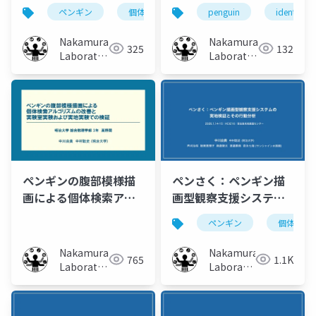
テムの異なる展示環境
Sketch-Based
ペンギン
個体識別
実証実験
penguin
描画
identifica
における実証と観察行
Penguin
動分析
Identification for
Nakamura
Nakamura
325
132
Aquarium Visitor
Laboratory
Laboratory
(Meiji
Engagement
(Meiji
University)
University)
ペンさく：ペンギン描
ペンギンの腹部模様描
画型観察支援システム
画による個体検索アル
の実地検証とその行動
ゴリズムの改善と実験
ペンギン
個体識別
分析
室実験および実地実験
での検証
Nakamura
Nakamura
1.1K
765
Laboratory
Laboratory
(Meiji
(Meiji
University)
University)