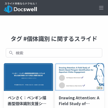
Ope
タグ #個体識別 に関するスライド
検索
ペンさく：ペンギン描
Drawing Attention: A
画型個体識別支援シス
Field Study of