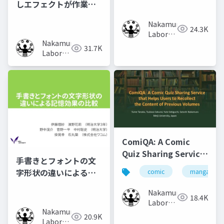
しエフェクトが作業時
の集中力に及ぼす影響
Nakamura
の調査
24.3K
Laboratory
Nakamura
(Meiji
31.7K
Laboratory
University)
(Meiji
University)
ComiQA: A Comic
Quiz Sharing Service
手書きとフォントの文
that Helps Users to
字形状の違いによる記
comic
manga
Recollect the
憶効果の比較
Content of Previous
Nakamura
18.4K
Volumes
Laboratory
Nakamura
(Meiji
20.9K
Laboratory
University)