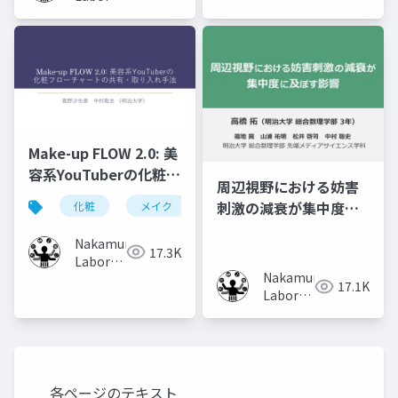
(Meiji
University)
Make-up FLOW 2.0: 美
容系YouTuberの化粧フ
周辺視野における妨害
ローチャートの共有・
刺激の減衰が集中度に
化粧
メイク
化粧工程
フローチャート
取り入れ手法
及ぼす影響
Nakamura
17.3K
Laboratory
Nakamura
(Meiji
17.1K
Laboratory
University)
(Meiji
University)
各ページのテキスト