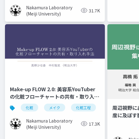
Nakamura Laboratory
31.7K
(Meiji University)
Make-up FLOW 2.0: 美容系YouTuber
の化粧フローチャートの共有・取り入れ
手法
周辺視野に
化粧
メイク
化粧工程
フローチャート
度に及ぼす
Nakamura Laboratory
17.3K
(Meiji University)