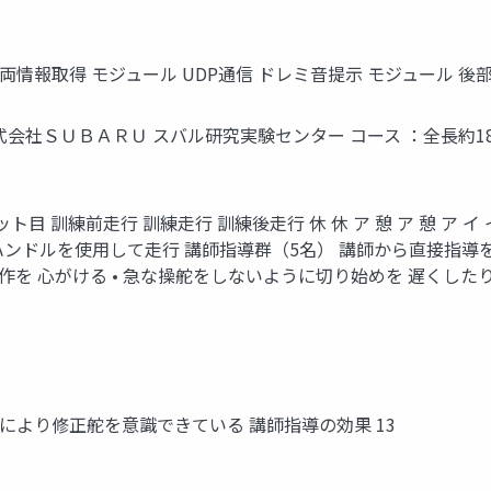
情報取得 モジュール UDP通信 ドレミ音提示 モジュール 後
所 ：株式会社ＳＵＢＡＲＵ スバル研究実験センター コース ：全長約1
練前走行 訓練走行 訓練後走行 休 休 ア 憩 ア 憩 ア イ イ イ 0 1 2 3 
ハンドルを使用して走行 講師指導群（5名） 講師から直接指導を受
作を 心がける • 急な操舵をしないように切り始めを 遅くし
により修正舵を意識できている 講師指導の効果 13