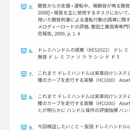
聴覚からの支援 • 運転中、報酬音が鳴る聴覚
5.
2008] • 視覚を主に使用するタスクにおい
用いた聴覚刺激による運転行動の誘導に関する研究. 自動車
メロディーロードの評価. 豊田工業高等専門学
究報告, 2009, p. 1. 4
ドレミハンドルの提案（KES2022） ドレ ミ
6.
無音 ド レ ミ ファ ソ ラ ラ シ シ ド ド 5
これまで ドレミハンドルは実車向けシステムで
7.
種のカーブを走行する実験（HCI200） Asse
これまで ドレミハンドルは実車向けシステムで
8.
種のカーブを走行する実験（HCI200） As
とが明らかに ハンドル操作の評価指標 ハン
今回検証したいこと・仮説 ドレミハンドル
9.