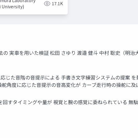
mura Laboratory
17.1K
i University)
 実車を用いた検証 松田 さゆり 渡邉 健斗 中村 聡史（明治大
置に応じた音階の音提示による 手書き文字練習システムの提案 を発
操舵角度に応じた音提示の音高変化が カーブ走行時の操舵に及ぼ
ルを回すタイミングや量が 視覚と腕の感覚に委ねられている 無