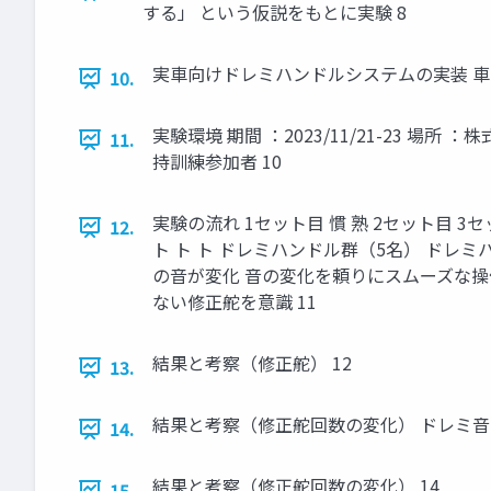
する」 という仮説をもとに実験 8
実車向けドレミハンドルシステムの実装 車両
10.
実験環境 期間 ：2023/11/21-23 場
11.
持訓練参加者 10
実験の流れ 1セット目 慣 熟 2セット目 3セット目 訓
12.
ト ト ト ドレミハンドル群（5名） ドレミ
の音が変化 音の変化を頼りにスムーズな操
ない修正舵を意識 11
結果と考察（修正舵） 12
13.
結果と考察（修正舵回数の変化） ドレミ音
14.
結果と考察（修正舵回数の変化） 14
15.