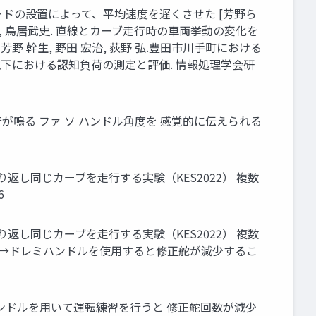
ーロードの設置によって、平均速度を遅くさせた [芳野ら
瑠一, 鳥居武史. 直線とカーブ走行時の車両挙動の変化を
. • 芳野 幹生, 野田 宏治, 荻野 弘.豊田市川手町における
環境下における認知負荷の測定と評価. 情報処理学会研
レミ音が鳴る ファ ソ ハンドル角度を 感覚的に伝えられる
り返し同じカーブを走行する実験（KES2022） 複数
6
り返し同じカーブを走行する実験（KES2022） 複数
204） →ドレミハンドルを使用すると修正舵が減少するこ
ンドルを用いて運転練習を行うと 修正舵回数が減少