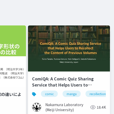
ComiQA: A Comic Quiz Sharing
Service that Helps Users to
Recollect the Content of Previous
状の違いによ
comic
manga
recollection
Volumes
Nakamura Laboratory
18.4K
(Meiji University)