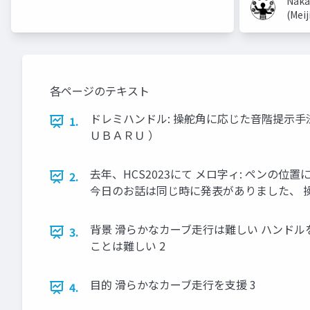
Naka
(Meij
各ページのテキスト
ドレミハンドル: 操舵角に応じた音階提示手法の
1.
ＵＢＡＲＵ ）
去年、HCS2023にて メロ字ィ: ペンの位
2.
今日のお話は同じ時に発表がありました、 
背景 滑らかなカーブ走行は難しい ハンド
3.
ことは難しい 2
目的 滑らかなカーブ走行を支援 3
4.