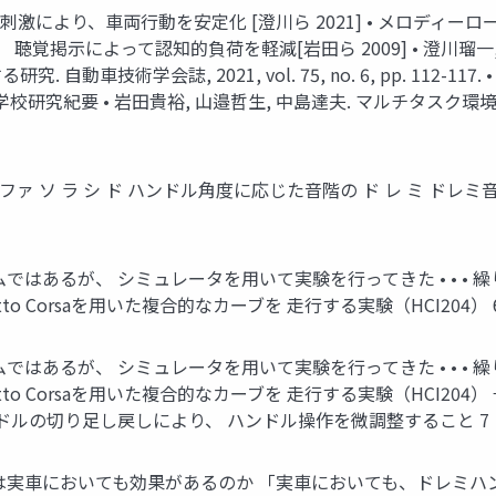
刺激により、車両行動を安定化 [澄川ら 2021] • メロディ
て、 聴覚掲示によって認知的負荷を軽減[岩田ら 2009] • 澄川
技術学会誌, 2021, vol. 75, no. 6, pp. 112-117
校研究紀要 • 岩田貴裕, 山邉哲生, 中島達夫. マルチタスク
 ファ ソ ラ シ ド ハンドル角度に応じた音階の ド レ ミ ド
はあるが、 シミュレータを用いて実験を行ってきた • • • 繰
tto Corsaを用いた複合的なカーブを 走行する実験（HCI204） 
はあるが、 シミュレータを用いて実験を行ってきた • • • 繰
setto Corsaを用いた複合的なカーブを 走行する実験（HCI
ドルの切り足し戻しにより、 ハンドル操作を微調整すること 7
は実車においても効果があるのか 「実車においても、ドレミハ