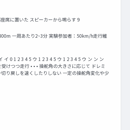
部座席に置いた スピーカーから鳴らす 9
800m 一周あたり2~3分 実験参加者：50km/h走行維
4 5 ウ 1 2 3 4 5 ウ 1 2 3 4 5 ウ ン ン ン
けつつ走行 • • • 操舵角の大きさに応じて ドレミ
たり切り戻しを速くしたりしない 一定の操舵角変化や少