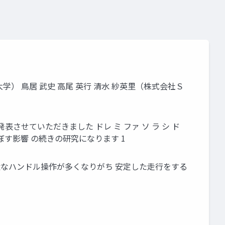
学） 鳥居 武史 高尾 英行 清水 紗英里（株式会社Ｓ
表させていただきました ドレ ミ ファ ソ ラ シ ド
す影響 の続きの研究になります 1
駄なハンドル操作が多くなりがち 安定した走行をする