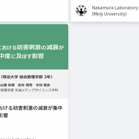
Nakamura Laboratory
(Meiji University)
おける妨害刺激の減衰が集中
美容系youtuber
取り入れ
影響