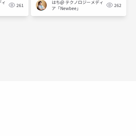
ディ
はち@ テクノロジーメディ
261
262
ア「Newbee」