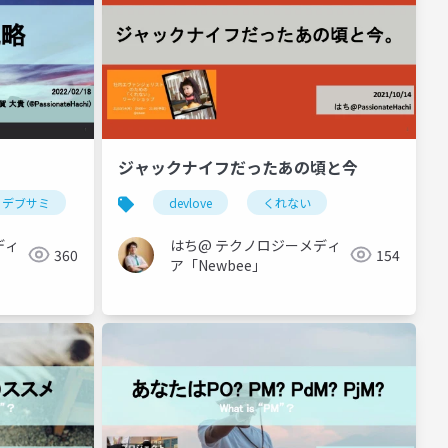
ジャックナイフだったあの頃と今
アジャイルひよこ倶楽部
デブサミ
成長戦略
devlove
キャリア戦略
くれない
ディ
はち@ テクノロジーメディ
360
154
ア「Newbee」