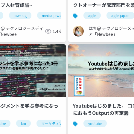
ブ人材育成論~
クトオーナーが管理部門を
scrum
スクラムマスター
践したAgile働き方改革～
jaws-ug
media-jaws
新人教育
agile
インターンシッ
agile japan
ち@ テクノロジーメディ
はち@ テクノロジーメ
1.4K
Newbee」
ア「Newbee」
Iマネジメントを学ぶ参考になっ
Youtubeはじめました。 
におもうOutputの再定義
ube
ミュニケーション
kpi
マーケティング
チームビルディング
youtube