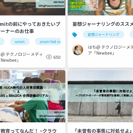
Commitの前にやっておきたいプ
妄想ジャーナリングのスス
オーナーのお仕事
妄想ジャーナリング
scrum
scrum fest osaka
product owner
produ
はち@ テクノロジーメ
ア「Newbee」
ち@ テクノロジーメディ
650
Newbee」
教育ってなんだ！ ~クラウ
「未曾有の事態に対処せよ」 