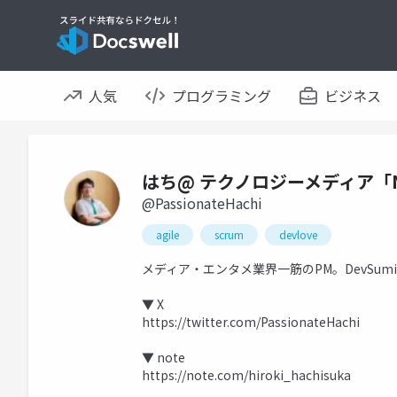
人気
プログラミング
ビジネス
はち@ テクノロジーメディア「N
@PassionateHachi
agile
scrum
devlove
メディア・エンタメ業界一筋のPM。DevSu
▼ X
https://twitter.com/PassionateHachi
▼ note
https://note.com/hiroki_hachisuka