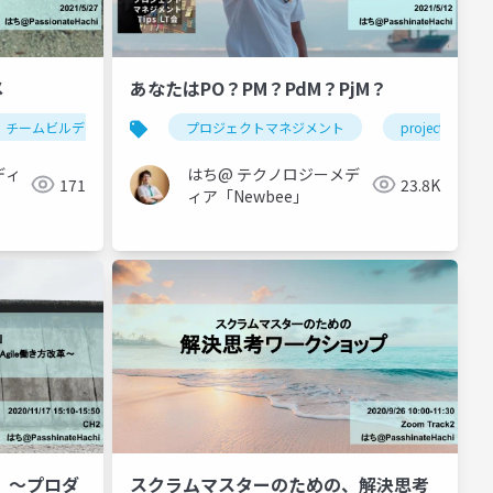
メ
あなたはPO？PM？PdM？PjM？
チームビルディング
agile
プロジェクトマネジメント
チームビルディングミートアップ
project manag
ct manager
ディ
はち@ テクノロジーメデ
171
23.8K
ィア「Newbee」
～プロダ
スクラムマスターのための、解決思考