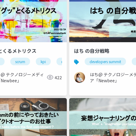
ッとくるメトリクス
はち の自分戦略
scrum
kpi
metrics
product manageer
developers summit
roduct manager
ち@ テクノロジーメディ
はち@ テクノロジーメ
422
Newbee」
ア「Newbee」