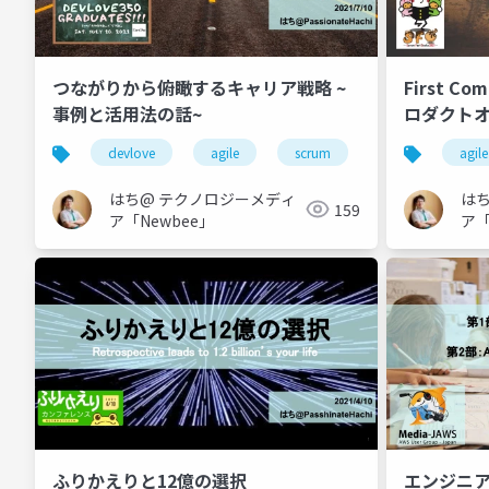
つながりから俯瞰するキャリア戦略 ~
First 
事例と活用法の話~
ロダクト
devlove
agile
scrum
キャリア戦略
agile
はち@ テクノロジーメディ
は
159
ア「Newbee」
ア「
ふりかえりと12億の選択
エンジニア