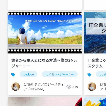
読者から主人公になる方法〜僕の3ヶ月
IT企業じ
ジャーニー
スクラム
devlove
カイゼン・ジャーニー
越境
po s
a
はち@ テクノロジーメディ
は
519
ア「Newbee」
ア「