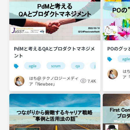
PdMと考えるQAとプロダクトマネジメ
POのグ
ント
agile
agile
scrum
qa
jasst tokyo
p
は
ア「
はち@ テクノロジーメディ
7.4K
ア「Newbee」