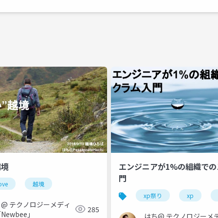
越境
エンジニアが1%の組織での
門
ove
チームビルディング
越境
xp祭り
xp
ち@ テクノロジーメディ
285
Newbee」
はち@ テクノロジーメ