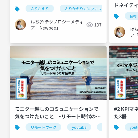
ドネイティ
ふりかえり
ふりかえりカンファレンス
agile
aws
はち@ テクノロジーメディ
197
ア「Newbee」
は
ア「
モニター越しのコミュニケーションで
#2 KP
気をつけたいこと ~リモート時代の対
た3冊
話の形~
リモートワーク
youtube
在宅勤務
yout
コ