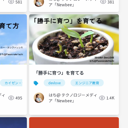
581
381
ア「Newbee」
「勝手に育つ」を育てる
カイゼン・ジャーニー
devlove
エンジニア教育
ger
ディ
はち@ テクノロジーメディ
495
1.4K
ア「Newbee」