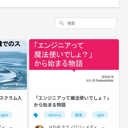
検索
スクラム入
「エンジニアって魔法使いでしょ？」
から始まる物語
agile
devlove
越境
agile
ディ
はち@ テクノロジーメディ