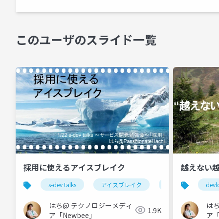
このユーザのスライド一覧
採用に使えるアイスブレイク
越えない
s-dev talks
アイスブレイク
インターンシップ
devl
はち@ テクノロジーメディ
は
1.9K
ア「Newbee」
ア「