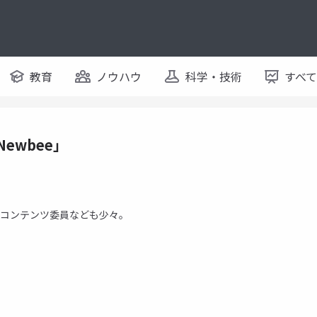
教育
ノウハウ
科学・技術
すべ
ewbee」
miコンテンツ委員なども少々。