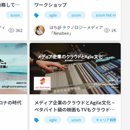
兼務して実
ワークショップ
プ
scrum
クラウドネイティブ
agile
scrum
scrum fest mikawa
ディ
はち@ テクノロジーメディア
362
1K
「Newbee」
コロナの時代
メディア企業のクラウドとAgile文化 ~
ペタバイト級の映画もTVもクラウドへ
~
agile
scrum
キャリア戦略