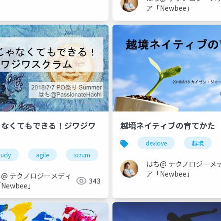
ア「Newbee」
ゃなくてもできる！ジワジワ
越境ネイティブの育てかた
devlove
越境
tudy
gile
agile
scrum
product owner
product mana
はち@ テクノロジーメ
ア「Newbee」
ち@ テクノロジーメディ
343
Newbee」