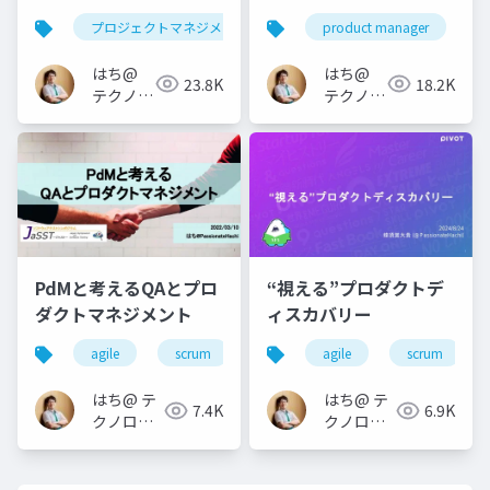
プロジェクトマネジメント
project management
product manager
はち@
はち@
23.8K
18.2K
テクノロ
テクノロ
ジーメデ
ジーメデ
ィア
ィア
「Newbee」
「Newbee」
PdMと考えるQAとプロ
“視える”プロダクトデ
ダクトマネジメント
ィスカバリー
agile
scrum
qa
agile
jasst tokyo
scrum
prod
はち@ テ
はち@ テ
7.4K
6.9K
クノロジ
クノロジ
ーメディ
ーメディ
ア
ア
「Newbee」
「Newbee」