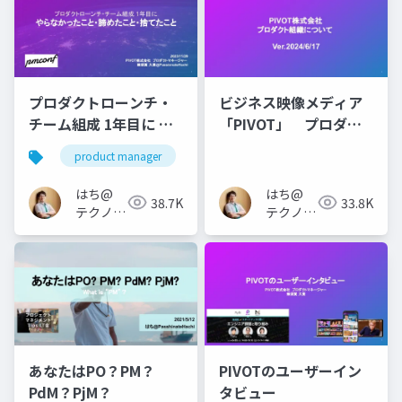
プロダクトローンチ・
ビジネス映像メディア
チーム組成 1年目に や
「PIVOT」 プロダク
らなかったこと・諦め
トチームについて
product manager
たこと・捨てたこと
はち@
はち@
38.7K
33.8K
テクノロ
テクノロ
ジーメデ
ジーメデ
ィア
ィア
「Newbee」
「Newbee」
あなたはPO？PM？
PIVOTのユーザーイン
PdM？PjM？
タビュー