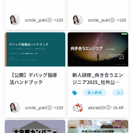
る？
ンドブック
smile_yukiko_it
>100
smile_yukiko_it
>100
新人研修_向き合うエン
【公開】デバッグ指導
ジニア2025_社外公開
法ハンドブック
版
新人教育
エンジニ
akira6592
16.4K
smile_yukiko_it
>100