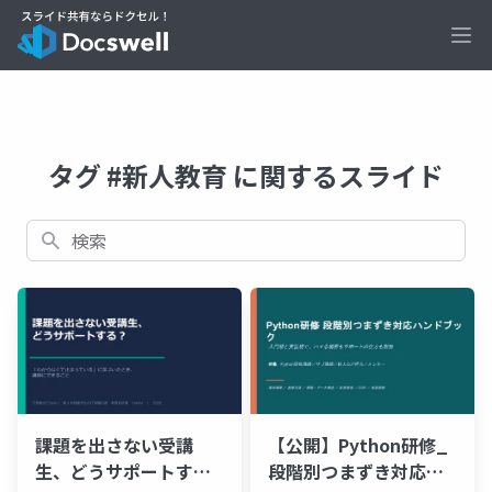
Ope
タグ #新人教育 に関するスライド
検索
課題を出さない受講
【公開】Python研修_
生、どうサポートす
段階別つまずき対応ハ