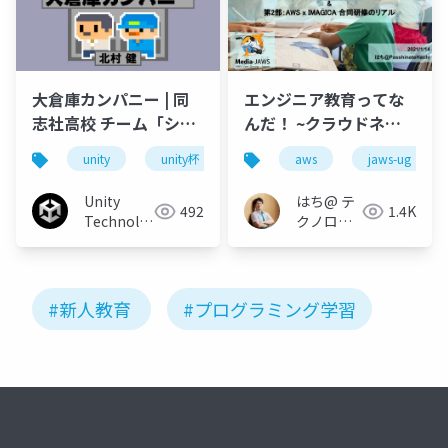
大倉庫カンパニー | 同
エンジニア教育ってな
志社高校 チーム「シシ
んだ！ ~クラウドネイ
ャモ」- Unityユースク
ティブ人材育成論~
unity
unity杯
aws
jaws-ug
リエイターカップ 2022
プレゼン発表会本選
Unity
はち@ テ
492
1.4K
Technologies
クノロジ
Japan
ーメディ
ア
「Newbee」
#新人教育
#プログラミング学習