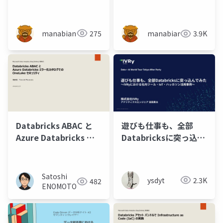
Databricks への実践的
論を改めて考えてみた
データ移行アプローチ
【JEDAI in Osaka】
manabian
275
manabian
3.9K
遊びも仕事も、全部
Databricks ABAC と
Databricksに突っ込ん
Azure Databricks ミ
でみた〜IVRyにおける
ラー化カタログでの
社内ツール・IoT・ハッ
OneLake セキュリティ
カソン活用事例〜
Satoshi
ysdyt
2.3K
482
ENOMOTO