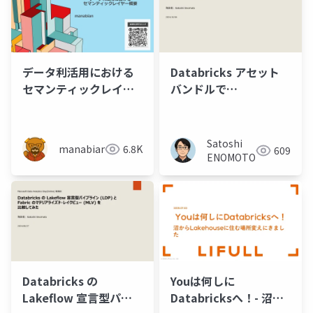
データ利活用における
Databricks アセット
セマンティックレイヤ
バンドルで
ー概要
Infrastructure as
Code (IaC) の実践
Satoshi
manabian
6.8K
609
ENOMOTO
Databricks の
Youは何しに
Lakeflow 宣言型パイ
Databricksへ！- 沼か