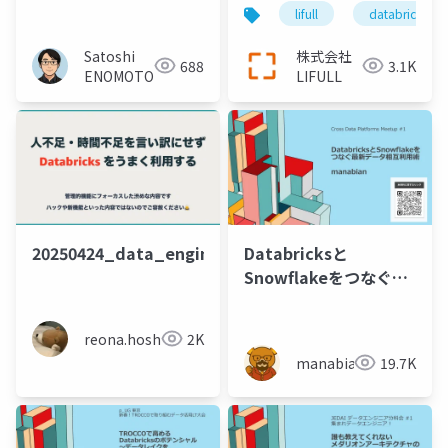
プライン (LDP) と
らLakehouseに住む場
lifull
databricks
Fabric のマテリアライ
所変えにきました
ズド・レイクビュー
Satoshi
株式会社
688
3.1K
(MLV) を比較してみた
ENOMOTO
LIFULL
20250424_data_engineering_study
Databricksと
Snowflakeをつなぐ最
新データ相互利用術
reona.hoshino
2K
manabian
19.7K