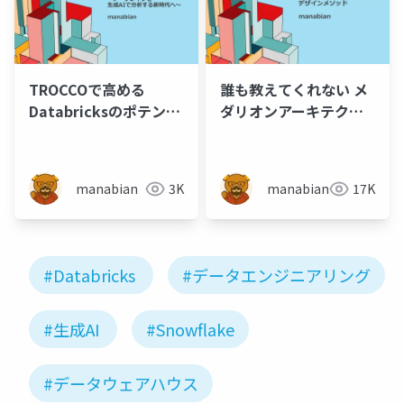
TROCCOで高める
誰も教えてくれない メ
Databricksのポテンシ
ダリオンアーキテクチ
ャル～データレイクを
ャの デザインメソッド
生成AIで分析する新時
代へ～
manabian
3K
manabian
17K
#Databricks
#データエンジニアリング
#生成AI
#Snowflake
#データウェアハウス