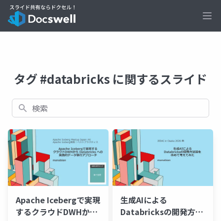
Ope
タグ #databricks に関するスライド
検索
Apache Icebergで実現
生成AIによる
するクラウドDWHから
Databricksの開発方法