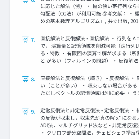
に応じた解法（例） ・ 幅の狭い帯行列なら
勾配法（CG法）が利用可能 参考文献： ・ 櫻井
めの基本数理アルゴリズム」, 共立出版, 2019.
直接解法と反復解法 • 直接解法 ・ 行列を A 
7.
で， 演算量と記憶領域を削減可能（疎行列LU
る • 特徴 ・ 有限回の演算で解が求まる
と が多い（フィルインの問題） ・ 反復解法
直接解法と反復解法（続き） • 反復解法 ・ 真の解
8.
い（ことが多い） ・ 収束しない場合がある ・
ただしベクトルの記憶領域は別に必要 ・ う
定常反復法と非定常反復法 • 定常反復法 ・ 線
9.
の反復が収束し，収束先が真の解 x* になるよ
ADI法，マルチグリッド法など • 非定常反復法
・ クリロフ部分空間法，チェビシェフ準反復法