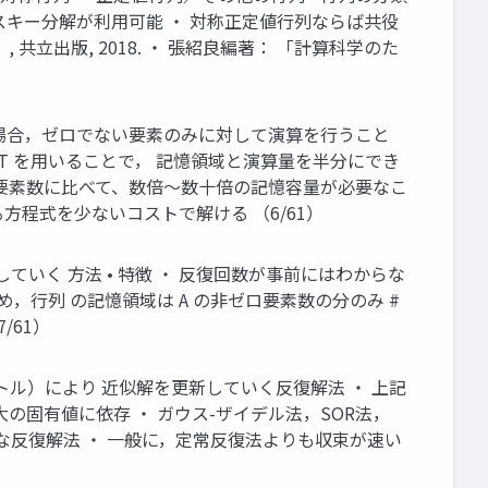
スキー分解が利用可能 ・ 対称正定値行列ならば共役
共立出版, 2018. ・ 張紹良編著： 「計算科学のた
 が疎行列の場合，ゼロでない要素のみに対して演算を行うこと
LLT を用いることで， 記憶領域と演算量を半分にでき
非零要素数に比べて、数倍～数十倍の記憶容量が必要なこ
る方程式を少ないコストで解ける （6/61）
次生成していく 方法 • 特徴 ・ 反復回数が事前にはわからな
め，行列 の記憶領域は A の非ゼロ要素数の分のみ #
/61）
定数ベクトル）により 近似解を更新していく反復解法 ・ 上記
最大の固有値に依存 ・ ガウス-ザイデル法，SOR法，
・非定常な反復解法 ・ 一般に，定常反復法よりも収束が速い