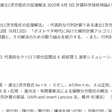
連立1次方程式の反復解法 2025年 6月 5日 計算科学技術特論
模連立1次方程式の反復解法」 – 代表的な行列計算である連立1
第2回（6月12日） 「ポストペタ時代に向けた線形計算アルゴリ
課題と，その解決のための取り組みを紹介する． – また，行
 3. 代表的なクリロフ部分空間法 4. 前処理 5. 波束シミュレーシ
・ 連立1次方程式 Ax = b ・ ただし，A∈Rm×m， A は正
考える • 応用 ・ 差分法・有限要素法による偏微分方程式の解
部品（shift-and invert Lanczos 法，櫻井-杉浦法） （
 ・ 密行列／疎行列／帯行列／構造を持つ行列 ・ 対称行列／非