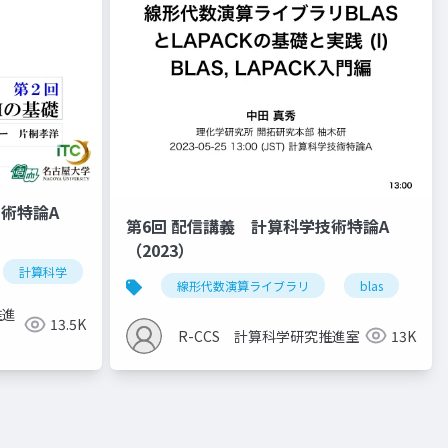
技術特論A
第6回 配信講義 計算科学技術特論A
（2023）
計算科学
高性能計算技術
線形代数演算ライブラリ
blas
la
推進
13.5K
R-CCS 計算科学研究推進室
13K