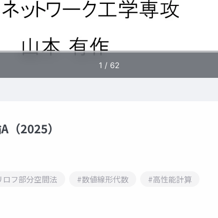
（2025）
リロフ部分空間法
#数値線形代数
#高性能計算