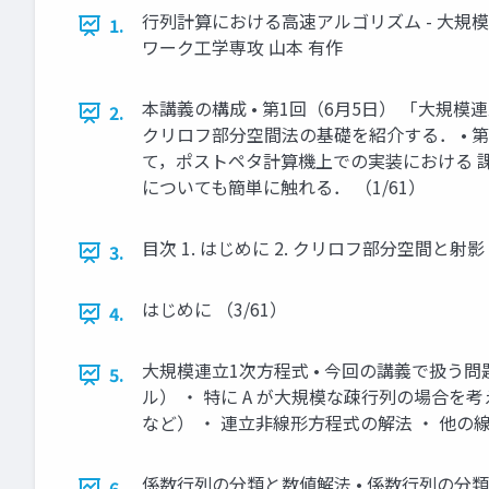
行列計算における高速アルゴリズム - 大規模
1.
ワーク工学専攻 山本 有作
本講義の構成 • 第1回（6月5日） 「大規
2.
クリロフ部分空間法の基礎を紹介する． • 
て，ポストペタ計算機上での実装における 
についても簡単に触れる． （1/61）
目次 1. はじめに 2. クリロフ部分空間と射影
3.
はじめに （3/61）
4.
大規模連立1次方程式 • 今回の講義で扱う問題 
5.
ル） ・ 特に A が大規模な疎行列の場合を
など） ・ 連立非線形方程式の解法 ・ 他の線形計算の
係数行列の分類と数値解法 • 係数行列の分類
6.