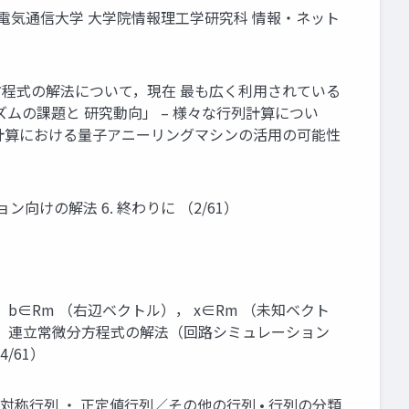
A 電気通信大学 大学院情報理工学研究科 情報・ネット
次方程式の解法について，現在 最も広く利用されている
ズムの課題と 研究動向」 – 様々な行列計算につい
列計算における量子アニーリングマシンの活用の可能性
ョン向けの解法 6. 終わりに （2/61）
則， b∈Rm （右辺ベクトル）， x∈Rm （未知ベクト
法 ・ 連立常微分方程式の解法（回路シミュレーション
4/61）
対称行列 ・ 正定値行列／その他の行列 • 行列の分類