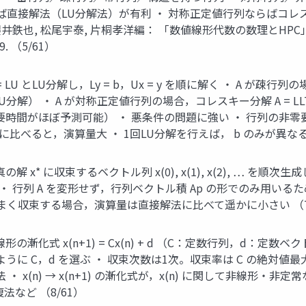
ば直接解法（LU分解法）が有利 ・ 対称正定値行列ならばコレ
鉄也, 松尾宇泰, 片桐孝洋編： 「数値線形代数の数理とHPC」, 
 （5/61）
= LU とLU分解し，Ly = b，Ux = y を順に解く ・ A
分解） ・ A が対称正定値行列の場合，コレスキー分解 A = 
（所要時間がほぼ予測可能） ・ 悪条件の問題に強い ・ 行列の
に比べると，演算量大 ・ 1回LU分解を行えば， b のみが異な
 x* に収束するベクトル列 x(0), x(1), x(2), … を順
 行列 A を変形せず，行列ベクトル積 Ap の形でのみ用いるた
まく収束する場合，演算量は直接解法に比べて遥かに小さい （7
形の漸化式 x(n+1) = Cx(n) + d （C：定数行列，d：
うに C，d を選ぶ ・ 収束次数は1次。収束率は C の絶対値
 ・ x(n) → x(n+1) の漸化式が，x(n) に関して非線形
など （8/61）