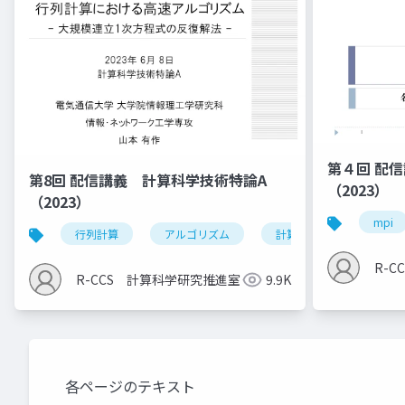
第４回 配
第8回 配信講義 計算科学技術特論A
（2023）
（2023）
mpi
行列計算
アルゴリズム
計算科学技術
R-
R-CCS 計算科学研究推進室
9.9K
各ページのテキスト