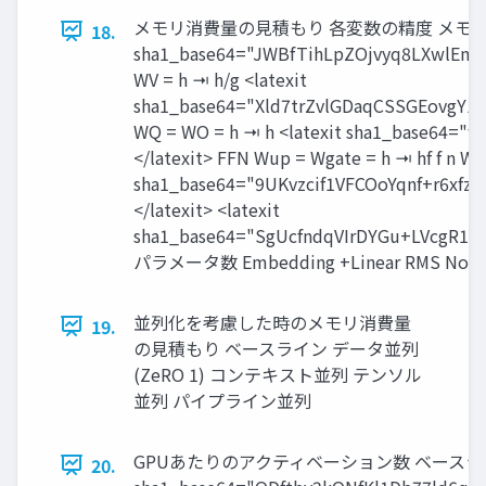
メモリ消費量の見積もり 各変数の精度 メモリ消費の影響因
18.
sha1_base64="JWBfTihLpZOjvyq8LXwlEm
WV = h ⇥ h/g <latexit
sha1_base64="Xld7trZvlGDaqCSSGEovgY
WQ = WO = h ⇥ h <latexit sha1_base6
</latexit> FFN Wup = Wgate = h ⇥ hf f n Wdo
sha1_base64="9UKvzcif1VFCOoYqnf+r6x
</latexit> <latexit
sha1_base64="SgUcfndqVIrDYGu+LVcgR1
パラメータ数 Embedding +Linear RMS Nor
並列化を考慮した時のメモリ消費量
19.
の見積もり ベースライン データ並列
(ZeRO 1) コンテキスト並列 テンソル
並列 パイプライン並列
GPUあたりのアクティベーション数 ベースライン FFN ✓ Atte
20.