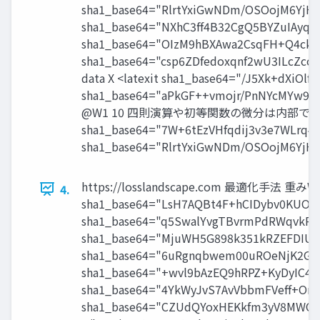
https://losslandscape.com 最適化手法 重みWとバイアスbを合わせてθとする SGD <latexit sha1_base64="IOyR436oWLZbrKn8O0Lz+NybarM=">AAACMXicbVDLSsNAFJ34rPVVdekmWARFLInvjSC6ceGigrVCU8rNdGqHTiZh5kYoIV/iZ/gFbvUL3Ingyp9w0kaw1QvDnDnnXu6Z40eCa3ScN2ticmp6ZrYwV5xfWFxaLq2s3uowVpTVaChCdeeDZoJLVkOOgt1FikHgC1b3exeZXn9gSvNQ3mA/Ys0A7iXvcApoqFbp0MMuQ2gluOOmp/kDdz1zeRJ8AV4A2KUgkqt060febpXKTsUZlP0XuDkok7yqrdKn1w5pHDCJVIDWDdeJsJmAQk4FS4terFkEtAf3rGGghIDpZjL4XmpvGqZtd0JljkR7wP6eSCDQuh/4pjMzq8e1jPxPa8TYOWkmXEYxMkmHizqxsDG0s6zsNleMougbAFRx49WmXVBA0
4.