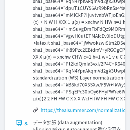
sha1_base64="RqN4YpnAkqmVd2gk3UwpB5hX
sha1_base64="dpuT1CUY56ArR9bRnSs4Ys0
sha1_base64="mMlCkP7IjuvtvnbWTjoEnGS
(x) + N W H XXX 1 µ(x) = xnchw N HW n=1 h=1
sha1_base64="+mSuVgDmFbFdQz9MORmrfpj
sha1_base64="VgwH0utETMAfcEv0IoDUtgz
<latexit sha1_base64="jWwokzwi9lm2DS
sha1_base64="ih89Pzc2EBidrxV+yRGOgCP
XX X µ(x) = xnchw CHW c=1 h=1 w=1 v u C X H
sha1_base64="Pt2kdQmIa3vxI/2P4C+R640
sha1_base64="RqN4YpnAkqmVd2gk3UwpB5hX
standardization (WS) Layer normalization (LN
sha1_base64="kB8kd70X3SXw/F5W+lkWy3s
sha1_base64="PSqEPc30bQy6FHyPWYe6IWs
µ(x))2 2 FH FW C X X X WcfH fW FH FW C X X 
https://theaisummer.com/normalization
データ拡張 (data augmentation)
8.
Flipping Mixup AutoAugment 強化学習を