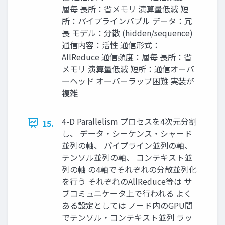
層毎 長所：省メモリ 演算量低減 短
所：パイプラインバブル データ：冗
長 モデル：分散 (hidden/sequence)
通信内容：活性 通信形式：
AllReduce 通信頻度：層毎 長所：省
メモリ 演算量低減 短所：通信オーバ
ーヘッド オーバーラップ困難 実装が
複雑
4-D Parallelism プロセスを4次元分割
15.
し、 データ・シーケンス・シャード
並列の軸、 パイプライン並列の軸、
テンソル並列の軸、 コンテキスト並
列の軸 の4軸でそれぞれの分散並列化
を行う それぞれのAllReduce等は サ
ブコミュニケータ上で行われる よく
ある設定としては ノード内のGPU間
でテンソル・コンテキスト並列 ラッ