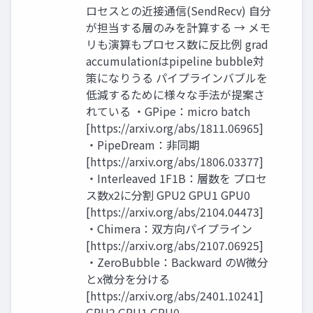
ロセスとの近接通信(SendRecv) 自分
が担当する層のみを計算する → メモ
リも演算もプロセス数に反比例 grad
accumulationはpipeline bubble対
策になりうる パイプラインバブルを
低減するために様々な手法が提案さ
れている ・GPipe：micro batch
[https://arxiv.org/abs/1811.06965]
・PipeDream：非同期
[https://arxiv.org/abs/1806.03377]
・Interleaved 1F1B：層数を プロセ
ス数x2に分割 GPU2 GPU1 GPU0
[https://arxiv.org/abs/2104.04473]
・Chimera：双方向パイプライン
[https://arxiv.org/abs/2107.06925]
・ZeroBubble：Backward のW微分
とx微分を分ける
[https://arxiv.org/abs/2401.10241]
GPU2 GPU1 GPU0