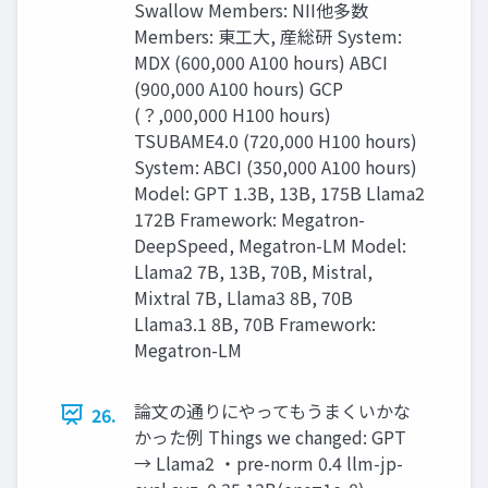
Swallow Members: NII他多数
Members: 東工大, 産総研 System:
MDX (600,000 A100 hours) ABCI
(900,000 A100 hours) GCP
(？,000,000 H100 hours)
TSUBAME4.0 (720,000 H100 hours)
System: ABCI (350,000 A100 hours)
Model: GPT 1.3B, 13B, 175B Llama2
172B Framework: Megatron-
DeepSpeed, Megatron-LM Model:
Llama2 7B, 13B, 70B, Mistral,
Mixtral 7B, Llama3 8B, 70B
Llama3.1 8B, 70B Framework:
Megatron-LM
論文の通りにやってもうまくいかな
26.
かった例 Things we changed: GPT
→ Llama2 ・pre-norm 0.4 llm-jp-