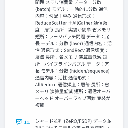
問題 メモリ消費量 データ：分散
(batch) モデル：一時的に分散 通信
内容：勾配＋重み 通信形式：
ReduceScatter ＋AllGather 通信頻
度：層毎 長所：実装が簡単 省メモリ
短所：ラージバッチ問題 データ：冗
長 モデル：分散 (layer) 通信内容：活
性 通信形式：SendRecv 通信頻度：
層毎 長所：省メモリ 演算量低減 短
所：パイプラインバブル データ：冗
長 モデル：分散 (hidden/sequence)
通信内容：活性 通信形式：
AllReduce 通信頻度：層毎 長所：省
メモリ 演算量低減 短所：通信オーバ
ーヘッド オーバーラップ困難 実装が
複雑
シャード並列 (ZeRO/FSDP) データ並
11.
列におけるモデルの冗長性を緩和 →