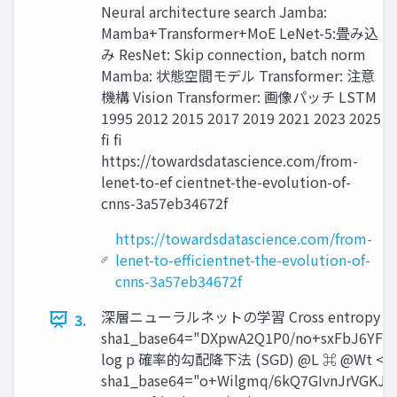
Neural architecture search Jamba:
Mamba+Transformer+MoE LeNet-5:畳み込
み ResNet: Skip connection, batch norm
Mamba: 状態空間モデル Transformer: 注意
機構 Vision Transformer: 画像パッチ LSTM
1995 2012 2015 2017 2019 2021 2023 2025
fi fi
https://towardsdatascience.com/from-
lenet-to-ef cientnet-the-evolution-of-
cnns-3a57eb34672f
https://towardsdatascience.com/from-
lenet-to-efficientnet-the-evolution-of-
cnns-3a57eb34672f
深層ニューラルネットの学習 Cross entropy loss batch X 勾配行列は入力と出力微分の直積でできている <latexit sha1_base64="DXpwA2Q1P0/no+sxFbJ6YF7xhOg=">AAAD3nicdZLLbtNAFIanMZcSbiksWWARIbEhikNJYQGqWgRdtFJATVsUh3Q8PkmszsWaGbeNRl7CDrHlDViwhYfhbRhfikjiHsnS8f+fb0bn1wQxjZRut/+s1JwrV69dX71Rv3nr9p27jbV7B0okkkCfCCrkUYAV0IhDX0eawlEsAbOAwmFwsp35h6cgVST4vp7FMGR4wqNxRLC20qjx0GdYTwmmZjd95auEfTIB1mSaPvWpmLjxqNH0Wu283Haru/7s5UbWlMqF1URl9UZrtR9+KEjCgGtCsVIDrx3rocFSR4RCWvcTBTEmJ3gCA9tyzEANTb5J6j62SuiOhbQf126uzhHhaRSrkjm/gJiQUMyquh/C2GaR/5mPQKk466RmZ39vNzXb3a03nbcWIInSgi0fbzBTasaC7Ewbi1r0MrHKGyR6/GJoIh4nGjgp9hgn1NXCzVJ3w0gC0XRmG0xkZKNwyRRLTDTI+VtClW1uY+JwRgRjmIfGlxBqONfpwBsa4xe7WS01TS9NF2YnEmz0i9M9m8m7zKlkAprAEvJBzDDdsk4lMsujXYL+JV6BCIn5ZPmeQq4k7GO1u+AlZK/QK5k4kTG9ZJte7pXY/0/78uag0/K6refv15ubr8tHvooeoEfoCfLQBtpEO6iH+oigz+gn+oV+O8fOF+er860Yra2UzH00V873v+PdVCM=</latexit> L= log p 確率的勾配降下法 (SGD) @L ⌘ @Wt <latexit sha1_base64="BpaiO7b9hbl/rfkDJL7cM+CMhk8=">AAACNHicbVDLSsNAFJ34rO+qSzeDRRDEkqhoN0LRjQsXFawtNCXcTCc6dPJg5kYoIb/iZ/gFbnUvuJNu/QYntYhVDwwczn2dOX4ihUbbfrWmpmdm5+ZLC4tLyyura+X1jRsdp4rxJotlrNo+aC5FxJsoUPJ2ojiEvuQtv39e1Fv3XGkRR9c4SHg3hNtIBIIBGskr11pehntOftrycN/lCG6ggGVuAgoFSDcEvGMgs8s8/xap6c29csWu2iPQv8QZkwoZo+GVh24vZmnII2QStO44doLdrFjJJM8X3VTzBFgfbnnH0AhCrrvZ6Ic53TFKjwaxMi9COlJ/TmQQaj0IfdNZONa/a4X4X62TYlDrZiJKUuQR+zoUpJJiTIu4aE8ozlAODAGmhPFK2R2YiNCEOnGlpwtrRS7O7xT+kpuDqnNcPbw6qtTPxgmVyBbZJrvEISekTi5IgzQJIw/kiTyTF+vRerPereFX65Q1ntkkE7A+PgFacq02</latexit> 犬 Wt+1 = Wt 0.9 0.1 Fried chicken 誤差逆伝播法 2 5 <latexit sha1_base64="o+Wilgmq/6kQ7GIvnJrVGKJbkNs=">AAAD7XicdZLNbtNAEMe3MR8lfKVw5GIRIXGK7NCmcEFVi6AHKgXUtEVxFK3X49TqetfaXbcxK78F3BDXvgNXeAnehvVHgSTuSpbG/5nfrOfv8RMaSeU4v9da1o2bt26v32nfvXf/wcPOxqMjyVNBYEQ45eLExxJoxGCkIkXhJBGAY5/CsX+2V+SPz0HIiLNDlSUwifGMRWFEsDLStNPzyh7apynkbS8UmGgvwUJFmNrzqZv/e/s8dfJpp+v2nPLYTm+w+eLVdhHUylWqi+oznG60Lr2AkzQGpgjFUo5dJ1ETXfQktLgylZBgcoZnMDYhwzHIiS4/KrefGSWwQy7Mw5RdqgtEcB4lsmbmV1DMBVS1su0FEBprqiE/AaX8op/r/cOD97neG+y+6b81AEml4vFqe41jKbPYL3pidSqXc4XYlBunKnw50RFLUgWMVHOEKbUVt4ufYAeRAKJoZgJMRGSssMkpNt4rEIu3BLKY3NjE4ILwOMYs0J6AQMFc5WN3onX9A42W666b50u1MwHG+uXqofHkXZFpZIplWEE+8gzT3WJNmpCstHYF+ut4A8IFZrPVeyq5kTC7a2bBK8hBpTcySSoSes00wzJXY/+v9vXBUb/nDnpbHza7O6/rJV9HT9BT9By5aBvtoH00RCNE0Bf0A/1EvyxufbW+Wd+r0tZazTxGC8e6/AOdZVqO</latexit> x0 x1 = f (z0 ) p = g(z1 ) z0 = W 0 x 0 z1 = W 1 x 1 <latexit sha1_base64="7B6VK+s/cHGUFSRtyq4x1H2zNbs=">AAAD1nicdZJNbxMxEIbdLh8lfDSFAwcuKyKkcol2oyQ0B1DVIuiBSgE1bVASRV7vbLqq117Z3jbBWm6IK/+BAxf4QfwbvB9FSrK1ZGn0zjxjzevxYhpK5Th/NzatW7fv3N26V7v/4OGj7frO41PJE0FgQDjlYuhhCTRkMFChojCMBeDIo3DmXRxm+bNLEDLk7EQtYphEeMbCICRYGWlafzrOe2iPJpDW5lP3dbD7Zeq8nNYbTrO31+l12rbTdPKTBa1ur+3Ybqk0UHn6053NX2OfkyQCpgjFUo5cJ1YTjYUKCTW9x4mEGJMLPIORCRmOQE50/npqvzCKbwdcmMuUnatLhH8ZxrJk5tdQxAUUtbI29iEwHhTTfAZK+VUr1Ucnxx9Sfdg9eNt6ZwCSSMWj9fYaR1IuIi/ridW5XM1lYlVulKhgb6JDFicKGCnmCBJqK25nbtt+KIAoujABJiI0VtjkHAtMFIjlV3yZTW5sYnBFeBRh5uuxAF/BXKUjd6J1+VNGS3XDTdOV2pkAY/1qdd948j7LVDLZr68hn/gC04NsH6qQRW7tGvTf8QqEC8xm6+8UciVhltTMgteQ40KvZOJExPSGafp5rsTMal/vr31zcNpqut1m52O7sf+mXPIt9Aw9R7vIRa/QPjpCfTRABKXoJ/qN/lhD66v1zfpelG5ulMwTtHSsH/8AhKVQAQ==</latexit> <latexit sha1_base64="Y10rI/7bZKt0QVm20UMpIcJCq3g=">AAAD23icdZLLbhMxFIbdDJcSbiksYTEiQiqbKJOWFBagqkWlCyoF1LRFySjyeE5Sqx57ZHvaBms2sENseQbYwtvwNnguRaQztWTp6D/nO/b57SBmVOlu989Sw7l2/cbN5VvN23fu3rvfWnlwoEQiCQyJYEIeBVgBoxyGmmoGR7EEHAUMDoOT7Sx/eApSUcH39TwGP8IzTqeUYG2lSevxOO9hdoQEpd9KAJ4241ez1U8T79mk1fY63Xy53U5/fe3lRhaUykWqjco1mKw0foxDQZIIuCYMKzXyurH2DZaaEgZpc5woiDE5wTMY2ZDjCJRv8iuk7lOrhO5USLu5dnN1gQhPaaxK5vwCiuzNi1rVHIcwtUYUI30ExsRZLzW7+3vvUrPd33rT27EASZQWUbW9wZFS8yjIemJ9rC7nMrEuN0r09IVvKI8TDZwUc0wT5mrhZpa7IZVANJvbABNJrRUuOcYSEw1y8ZRQZZNbmzicERFFmIdmLCHUcK7TkecbUz6X1VLT9tL0Uu0se8BK9cB6UjxtHROwBCrIBzHHbMtmapF5bm0F+ud4DSIk5rPqOYVcS9ifamfBFWSv0GuZOJExu2KaQZ4rsf+/9tXBQa/j9TvP36+3N1+Xn3wZPUJP0Cry0AbaRLtogIaIoM/oJ/qFfju+88X56nwrShtLJfMQLSzn+19Ir1I6</latexit> <latexit sha1_base64="UuN06zQsRSsAb27Xdav3z4C9v20=">AAADwHicdZLdbtMwFMe9ho9Rvja45CaiQuKqSioYXKGpQ7ALJhVYt6E2qhznpLXm2MF2tgYrj8AtPALPxNvgfIDUJhwp0vH/nJ+d89cJU0aV9rzfOz3nxs1bt3fv9O/eu//g4d7+ozMlMklgSgQT8iLEChjlMNVUM7hIJeAkZHAeXh6V9fMrkIoKfqrzFIIELzmNKcHaSp/XC2+xN/CGXhVuO/GbZICamCz2e7/mkSBZAlwThpWa+V6qA4OlpoRB0Z
3.