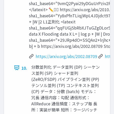
sha1_base64="9vmQ2Pyai29yDGuUrPziv2R
</latexit> ✏⇢ https://arxiv.org/abs/2010.01
sha1_base64="Yy8xPfnTLiqjWpL4JDjdct9
+ |W |2 L1正則化 <latexit
sha1_base64="qqFUGj5bRbXJTuGZgDLorSb
data X Flooding data X L= | log p + |W | Drop
sha1_base64="+29JRp4dO+SSQAn2+lrjhc
b| + b https://arxiv.org/abs/2002.08709 Stoc
https://arxiv.org/abs/2002.08709
http
分散並列化 データ並列 (DP) シーケン
10.
ス並列 (SP) シャード並列
(ZeRO/FSDP) パイプライン並列 (PP)
テンソル並列 (TP) コンテキスト並列
(CP) データ：分散 (batch) モデル：
冗長 通信内容：勾配 通信形式：
AllReduce 通信頻度：ステップ毎 長
所：実装が簡単 短所：ラージバッチ