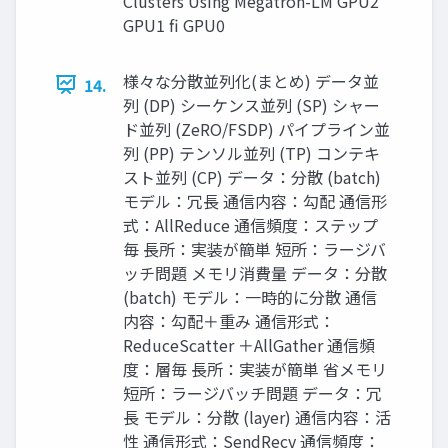
Clusters Using Megatron-LM GPU2
GPU1 fi GPU0
様々な分散並列化(まとめ) データ並
14.
列 (DP) シーケンス並列 (SP) シャー
ド並列 (ZeRO/FSDP) パイプライン並
列 (PP) テンソル並列 (TP) コンテキ
スト並列 (CP) データ：分散 (batch)
モデル：冗長 通信内容：勾配 通信形
式：AllReduce 通信頻度：ステップ
毎 長所：実装が簡単 短所：ラージバ
ッチ問題 メモリ消費量 データ：分散
(batch) モデル：一時的に分散 通信
内容：勾配＋重み 通信形式：
ReduceScatter ＋AllGather 通信頻
度：層毎 長所：実装が簡単 省メモリ
短所：ラージバッチ問題 データ：冗
長 モデル：分散 (layer) 通信内容：活
性 通信形式：SendRecv 通信頻度：