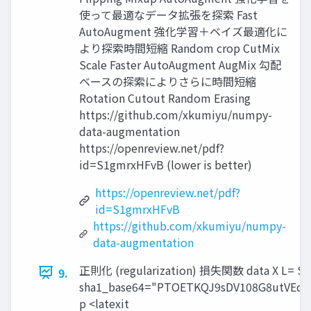
使って最適なデータ拡張を探索 Fast
AutoAugment 強化学習＋ベイズ最適化に
より探索時間短縮 Random crop CutMix
Scale Faster AutoAugment AugMix 勾配
ベースの探索によりさらに時間短縮
Rotation Cutout Random Erasing
https://github.com/xkumiyu/numpy-
data-augmentation
https://openreview.net/pdf?
id=S1gmrxHFvB (lower is better)
https://openreview.net/pdf?
id=S1gmrxHFvB
https://github.com/xkumiyu/numpy-
data-augmentation
正則化 (regularization) 損失関数 data X L= Sharp
9.
sha1_base64="PTOETKQJ9sDV108G8utVEdM
p <latexit