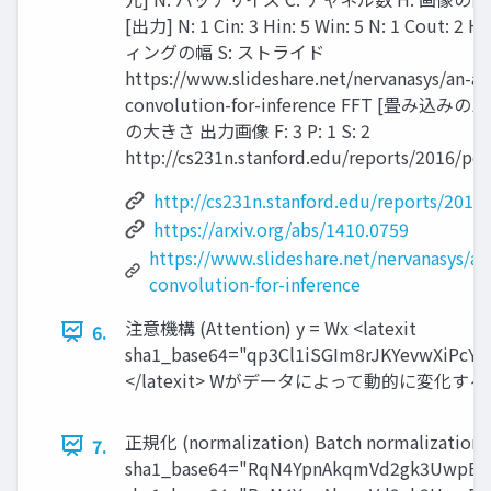
[出力] N: 1 Cin: 3 Hin: 5 Win: 5 N: 1 Cout: 2 
ィングの幅 S: ストライド
https://www.slideshare.net/nervanasys/an-ana
convolution-for-inference FFT [畳み込
の大きさ 出力画像 F: 3 P: 1 S: 2
http://cs231n.stanford.edu/reports/2016/pd
http://cs231n.stanford.edu/reports/2016
https://arxiv.org/abs/1410.0759
https://www.slideshare.net/nervanasys/an-
convolution-for-inference
注意機構 (Attention) y = Wx <latexit
6.
sha1_base64="qp3Cl1iSGIm8rJKYevwXiP
</latexit> Wがデータによって動的に変化する データベースを参
正規化 (normalization) Batch normalization (
7.
sha1_base64="RqN4YpnAkqmVd2gk3UwpB5hX