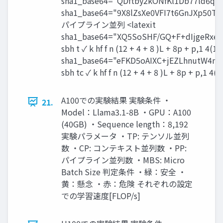
sha1_base64="QDftby2kONfKl1Db77ld6q
sha1_base64="9X8lZsXe0VFI7t6GnJXp50
パイプライン並列 <latexit
sha1_base64="XQ5SoSHF/GQ+F+dIjgeRxe
sbh t ✓ k hf f n (12 + 4 + 8 )L + 8p + p,
sha1_base64="eFKD5oAIXC+jEZLhnutW4m
sbh tc ✓ k hf f n (12 + 4 + 8 )L + 8p + p,1 4(1
A100での実験結果 実験条件 ・
21.
Model：Llama3.1-8B ・GPU：A100
(40GB) ・Sequence length：8,192
実験パラメータ ・TP: テンソル並列
数 ・CP: コンテキスト並列数 ・PP:
パイプライン並列数 ・MBS: Micro
Batch Size 判定条件 ・緑：安全 ・
黄：懸念 ・赤：危険 それぞれの設定
での学習速度[FLOP/s]