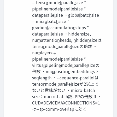
= tensor̲model̲parallel̲size *
pipeline̲model̲parallel̲size *
data̲parallel̲size ・global̲batch̲size
= micro̲batch̲size *
gradient̲accumulation̲steps *
data̲parallel̲size ・hidden̲size,
num̲attention̲heads, n̲hidden̲sizeは
tensor̲model̲parallel̲sizeの倍数 ・
num̲layersは
pipeline̲model̲parallel̲size *
virtual̲pipeline̲model̲parallel̲sizeの
倍数 ・max̲position̲embeddings >=
seq̲length ・--sequence-parallelは
tensor̲model̲parallel̲sizeが2以上で
ないと意味がない ・micro-batch
size：micro-batch数=PPの倍数 ff ・
CUDA̲DEVICE̲MAX̲CONNECTIONS=1
は--tp-comm-overlapに効く