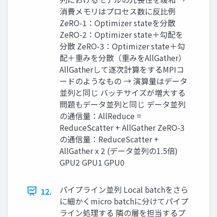
消費メモリはプロセス数に反比例
ZeRO-1：Optimizer stateを分散
ZeRO-2：Optimizer state＋勾配を
分散 ZeRO-3：Optimizer state＋勾
配＋重みを分散（重みをAllGather）
AllGatherして逐次計算をするMPIコ
ードのようなもの → 演算量はデータ
並列と同じ バッチサイズが増大する
問題もデータ並列と同じ データ並列
の通信量：AllReduce =
ReduceScatter + AllGather ZeRO-3
の通信量：ReduceScatter +
AllGather x 2 (データ並列の1.5倍)
GPU2 GPU1 GPU0
パイプライン並列 Local batchをさら
12.
に細かくmicro batchに分けてパイプ
ライン処理する 隣の層を担当するプ