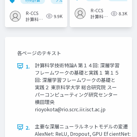
行列計算
アルゴリズム
計算科学技術
R-CCS
R-CCS
8.3K
9.9K
計算科学
計算科学
研究推進
研究推進
室
室
各ページのテキスト
計算科学技術特論A 第１４回: 深層学習
1.
フレームワークの基礎と実践１ 第１５
回: 深層学習フレームワークの基礎と
実践２ 東京科学大学 総合研究院 スー
パーコンピューティング研究センター
横田理央
rioyokota@rio.scrc.iir.isct.ac.jp
主要な深層ニューラルネットモデルの変遷
2.
AlexNet: ReLU, Dropout, GPU Ef cientNet: