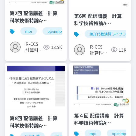
第2回 配信講義 計算
第6回 配信講義 計算
科学技術特論A
科学技術特論A
（2023）
（2023）
mpi
openmp
計算科学
高性能計算技術
線形代数演算ライブラリ
R-CCS
R-CCS
13.5K
13K
計算科学
計算科学
研究推進
研究推進
室
室
第４回 配信講義 計算
第8回 配信講義 計算
科学技術特論A
科学技術特論A
（2023）
（2023）
mpi
openmp