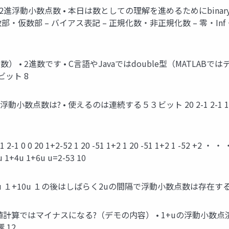
る2進浮動小数点数 • 本日は数としての理解を進めるためにbinary
・仮数部 – バイアス表記 – 正規化数・非正規化数 – 零・In
 • 2進数です • C言語やJavaではdouble型（MATLABではデフォル
ビット 8
数は? • 使えるのは連続する５３ビット 20 2-1 2-1 1 0 0 ・
 0 0 2-1 2-1 0 0 20 1+2-52 1 20 -51 1+2 1 20 -51 1+2 1 -5
+2u 1+4u 1+6u u=2-53 10
+8u １+10u １の後はしばらく2uの間隔で浮動小数点数は存在する 単
u • が数値計算ではマイナスになる?（デモの内容） • 1+uの浮動小数
 12