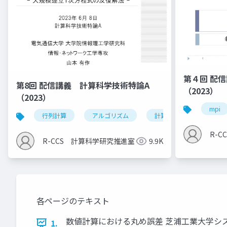
第４回 配
第8回 配信講義 計算科学技術特論A
（2023）
（2023）
mpi
行列計算
アルゴリズム
計算科学技術
R-
R-CCS 計算科学研究推進室
9.9K
各ページのテキスト
数値計算における丸め誤差 芝浦工業大学システ
1.