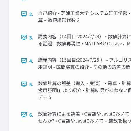
自己紹介 • 芝浦工業大学 システム理工学部 •
2.
算 – 数値線形代数 2
講義内容（14回目:2024/7/18） • 数値
3.
る話題 – 数値再現性 • MATLABとOctav
講義内容（15回目:2024/7/25 ） • 
4.
用証明 • 区間演算の紹介 • その他の誤差の問
数値計算の誤差（導入・実演） • 電卓・計
5.
援用証明I」より紹介 • 計算結果があわない
デモ 5
数値計算による誤差 • C言語やJavaにおいて
6.
せんか? • C言語やJavaにおいて – 整数を