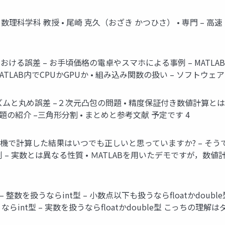
 数理科学科 教授 • 尾崎 克久（おざき かつひさ） • 専門 – 
計算における誤差 – お手頃価格の電卓やスマホによる事例 – MATL
e，MATLAB内でCPUかGPUか • 組み込み関数の扱い – ソフトウ
アルゴリズムと丸め誤差 –２次元凸包の問題 • 精度保証付き数値計算
題の紹介 –三角形分割 • まとめと参考文献 予定です 4
算機で計算した結果はいつでも正しいと思っていますか? – そう
例 – 実数とは異なる性質 • ＭATLABを用いたデモですが，
 – 整数を扱うならint型 – 小数点以下も扱うならfloatかdo
扱うならint型 – 実数を扱うならfloatかdouble型 こっちの