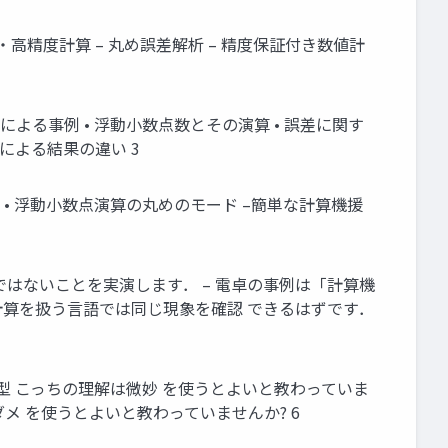
高速・高精度計算 – 丸め誤差解析 – 精度保証付き数値計
ABによる事例 • 浮動小数点数とその演算 • 誤差に関す
ェアによる結果の違い 3
とは • 浮動小数点演算の丸めのモード –簡単な計算機援
ではないことを実演します． – 電卓の事例は「計算機
数値計算を扱う言語では同じ現象を確認 できるはずです．
uble型 こっちの理解は微妙 を使うとよいと教わっていま
理解はダメ を使うとよいと教わっていませんか? 6