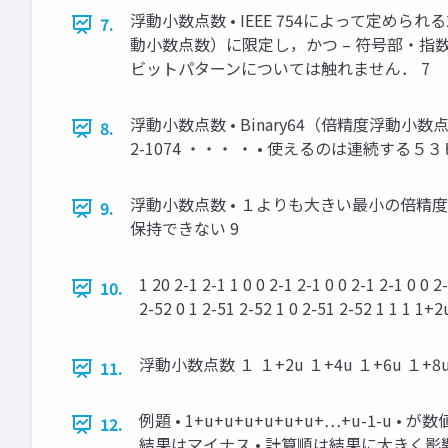
浮動小数点数 • IEEE 754によって定められ
7.
動小数点数）に限定し，かつ – 符号部・指数部
ビットパターンについては触れません． 7
浮動小数点数 • Binary64（倍精度浮動小数点数）
8.
2-1074 ・・・ ・ • 使えるのは連続する５３
浮動小数点数 • １よりも大きい最小の倍精度浮動小数点
9.
保持できない 9
1 20 2-1 2-1 1 0 0 2-1 2-1 0 0 2-1 2-1
10.
2-52 0 1 2-51 2-52 1 0 2-51 2-52 1 1 1 1
浮動小数点数 １ １+2u １+4u １+6u １
11.
例題 • 1+u+u+u+u+u+u+…+u-1-
12.
結果はマイナス • 計算順は結果に大きく影響