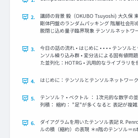
講師の背景 毅（OKUBO Tsuyoshi) 
2.
剛体円盤のランダムパッキング 階層社会形成の平均場
脱閉じ込め量子臨界現象 テンソルネットワーク •
今日の話の流れ • はじめに • • • • 
3.
ンソル繰り込み群 • 変分法による固有値問
た並列化：HOTRG • 汎用的なライブラリを使
はじめに：テンソルとテンソルネットワーク 
4.
テンソル？ • ベクトル ： 1次元的な数字の並
5.
列積： 縮約： "足"が多くなると 表記が複雑...
ダイアグラムを用いたテンソル表記 R. Penrose, Comb
6.
ルの積（縮約）の表現 ＊n階のテンソル＝n本の足 C 