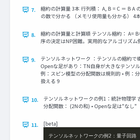
縮約の計算量 3本 行列積： A, B = C ＝ B
7.
の数で分かる （メモリ使用量も分かる） 4本
縮約の計算量と計算順 テンソル縮約： A= B= C= C
8.
序の決定はNP困難。実用的なアルゴリズム例 R.N.C. Pfeif
テンソルネットワーク ：テンソルの縮約で構成さ
9.
Openな足があり：TN自身が大きなテンソル 
例：スピン模型の分配関数は規則的 • 例：分
扱える 9
テンソルネットワークの例1：統計物理学 
10.
分配関数： (2Nの和) • Openな足は"なし" 
[beta]
11.
テンソルネットワークの例
2
：量子回路
