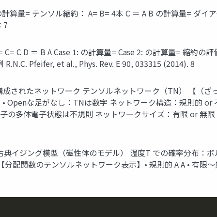
 A の計算量= テンソル縮約： A= B= 4本 C ＝ A B の計算量
 7
 D ＝ B A Case 1: の計算量= Case 2: の計算量= 縮約の評
er, et al., Phys. Rev. E 90, 033315 (2014). 8
れたネットワーク テンソルネットワーク（TN） 【（ざっくりした
• Openな足がなし：TNは数字 ネットワーク構造：規則的 or 
子の多体電子状態は不規則 ネットワークサイズ：有限 or 無限
古典イジング模型（磁性体のモデル） 温度T での確率分布：ボ
【分配関数のテンソルネットワーク表示】• 規則的 A A • 有限〜無限 A A 