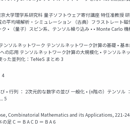
大久保 東京大学理学系研究科 量子ソフトウェア寄付講座 特任准教授 
解析・シミュレーション （古典）フラストレート磁性体の新規秩序 • •
 （量子）スピン系、テンソル繰り込み • • Monte Carlo 
テンソルとテンソルネットワーク テンソルネットワーク計算の基礎 •
題への応用 テンソルネットワーク計算の大規模化 • テンソルネ
った並列化：TeNeS まとめ 3
4
び • 行列 ： 2次元的な数字の並び 一般化 • (n階の）テンソ
 5
inatorial Mathematics and its Applications, 221
＝ B A C D ＝ B A 6