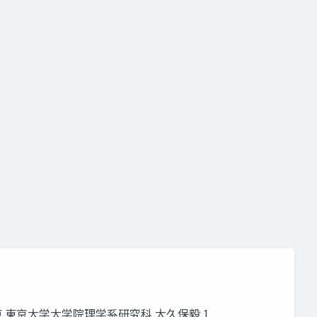
を用いた大規模計算 東京大学大学院理学系研究科 大久保毅 1