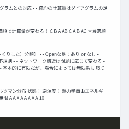
= ダイアグラムとの対応 • • 縮約の計算量はダイアグラムの足
価順で計算量が変わる！ C B A AB C A B AC ＊最適順
）分類】 • • Openな足：あり or なし •
不規則 • • ネットワーク構造は問題に応じて変わる •
 • 基本的に有限だが、場合によっては無限系も 取り
ルツマン分布 状態： 逆温度： 熱力学自由エネルギー
A A A A A A 10