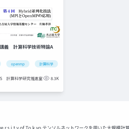
信講義 計算科学技術特論A
openmp
計算科学
高性能計算技術
CCS 計算科学研究推進室
8.3K
T h e Un ive r s i t y of To k yo テンソルネットワーク