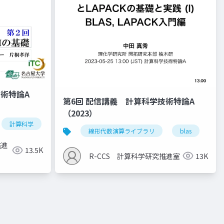
技術特論A
第6回 配信講義 計算科学技術特論A
（2023）
計算科学
高性能計算技術
線形代数演算ライブラリ
blas
la
推進
13.5K
R-CCS 計算科学研究推進室
13K