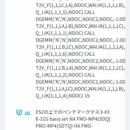
T2V_F(1,1,LC,LA),NDOC,WAIJK(1,1,1,LB),N
Q_IJK(1,1,1,5),NDOC) CALL
DGEMM('N','N',NDOC,NDOC2,NDOC,-1.0D0,
T2V_F(1,1,LA,LB),NDOC,WAIJK(1,1,1,LC),N
Q_IJK(1,1,1,1),NDOC) CALL
DGEMM('N','N',NDOC,NDOC2,NDOC,-1.0D0,
T2V_F(1,1,LB,LC),NDOC,WAIJK(1,1,1,LA),N
Q_IJK(1,1,1,6),NDOC) CALL
DGEMM('N','N',NDOC,NDOC2,NDOC,-1.0D0,
T2V_F(1,1,LB,LA),NDOC,WAIJK(1,1,1,LC),N
Q_IJK(1,1,1,2),NDOC) CALL
DGEMM('N','N',NDOC,NDOC2,NDOC,-1.0D0,
T2V_F(1,1,LA,LC),NDOC,WAIJK(1,1,1,LB),N
Q_IJK(1,1,1,4),NDOC) 15
ES2の上でのベンチマークテスト#3
16.
6-31G basis set NA FMO-MP4(SDQ)
FMO-MP4(SDTQ) HA FMO-