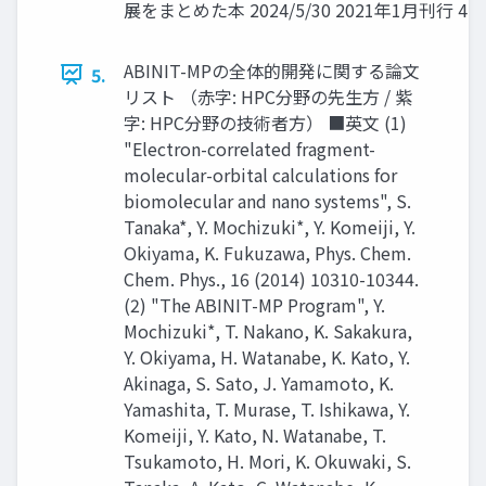
展をまとめた本 2024/5/30 2021年1月刊行 4
ABINIT-MPの全体的開発に関する論文
5.
リスト （赤字: HPC分野の先生方 / 紫
字: HPC分野の技術者方） ■英文 (1)
"Electron-correlated fragment-
molecular-orbital calculations for
biomolecular and nano systems", S.
Tanaka*, Y. Mochizuki*, Y. Komeiji, Y.
Okiyama, K. Fukuzawa, Phys. Chem.
Chem. Phys., 16 (2014) 10310-10344.
(2) "The ABINIT-MP Program", Y.
Mochizuki*, T. Nakano, K. Sakakura,
Y. Okiyama, H. Watanabe, K. Kato, Y.
Akinaga, S. Sato, J. Yamamoto, K.
Yamashita, T. Murase, T. Ishikawa, Y.
Komeiji, Y. Kato, N. Watanabe, T.
Tsukamoto, H. Mori, K. Okuwaki, S.