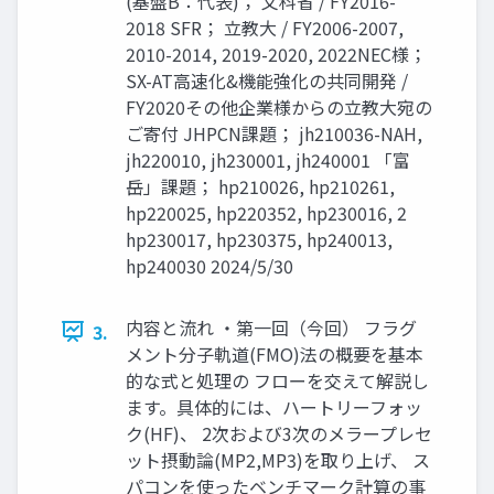
(基盤B：代表)； 文科省 / FY2016-
2018 SFR； 立教大 / FY2006-2007,
2010-2014, 2019-2020, 2022NEC様；
SX-AT高速化&機能強化の共同開発 /
FY2020その他企業様からの立教大宛の
ご寄付 JHPCN課題； jh210036-NAH,
jh220010, jh230001, jh240001 「富
岳」課題； hp210026, hp210261,
hp220025, hp220352, hp230016, 2
hp230017, hp230375, hp240013,
hp240030 2024/5/30
内容と流れ ・第一回（今回） フラグ
3.
メント分子軌道(FMO)法の概要を基本
的な式と処理の フローを交えて解説し
ます。具体的には、ハートリーフォッ
ク(HF)、 2次および3次のメラープレセ
ット摂動論(MP2,MP3)を取り上げ、 ス
パコンを使ったベンチマーク計算の事