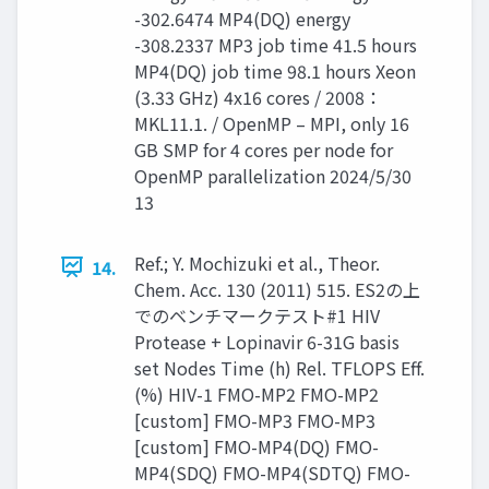
-302.6474 MP4(DQ) energy
-308.2337 MP3 job time 41.5 hours
MP4(DQ) job time 98.1 hours Xeon
(3.33 GHz) 4x16 cores / 2008：
MKL11.1. / OpenMP – MPI, only 16
GB SMP for 4 cores per node for
OpenMP parallelization 2024/5/30
13
Ref.; Y. Mochizuki et al., Theor.
14.
Chem. Acc. 130 (2011) 515. ES2の上
でのベンチマークテスト#1 HIV
Protease + Lopinavir 6-31G basis
set Nodes Time (h) Rel. TFLOPS Eff.
(%) HIV-1 FMO-MP2 FMO-MP2
[custom] FMO-MP3 FMO-MP3
[custom] FMO-MP4(DQ) FMO-
MP4(SDQ) FMO-MP4(SDTQ) FMO-