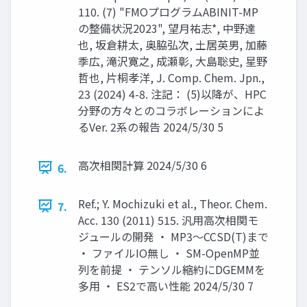
110. (7) "FMOプログラムABINIT-MP
の整備状況2023", 望月祐志*, 中野達
也, 坂倉耕太, 奥脇弘次, 土居英男, 加藤
季広, 滝沢寛之, 成瀬彰, 大島聡史, 星野
哲也, 片桐孝洋, J. Comp. Chem. Jpn.,
23 (2024) 4-8. 注記： (5)以降が、HPC
分野の方々とのコラボレーションによ
るVer. 2系の報告 2024/5/30 5
高次相関計算 2024/5/30 6
6.
Ref.; Y. Mochizuki et al., Theor. Chem.
7.
Acc. 130 (2011) 515. 汎用高次相関モ
ジュールの開発 ・ MP3～CCSD(T)まで
・ ファイルIO無し ・ SM-OpenMP並
列を前提 ・ テンソル縮約にDGEMMを
多用 ・ ES2で高い性能 2024/5/30 7