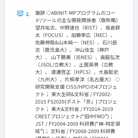
謝辞 ◇ABINIT-MPプログラムのコー
2.
ド/ツールの主な開発関係者（敬称略）
望月祐志、中野達也（RIST）、坂倉耕
太（FOCUS）、加藤季広（NEC）、
佐藤伸哉&山本純一（NES）、石川岳
志（鹿児島大）、沖山佳生（神戸
大）、 山下勝美（元NES）、奥脇弘次
（JSOL/立教大）、土居英男（立教
大）、 渡邊啓正（HPCS）、大島聡史
（九州大）、片桐孝洋（名古屋大） ◇
研究開発支援 CISS/HPCIの4プロジェ
クト； 東大生研&文科省 / FY2002-
2015 FS2020(ポスト「京」)プロジェ
クト； 東大&文科省 / FY2014-2019
CRESTプロジェクト(“田中FMO”)；
JST / FY2004-2009 科研費(“榊-特定領
域”)； 文科省 / FY2008-2009 科研費