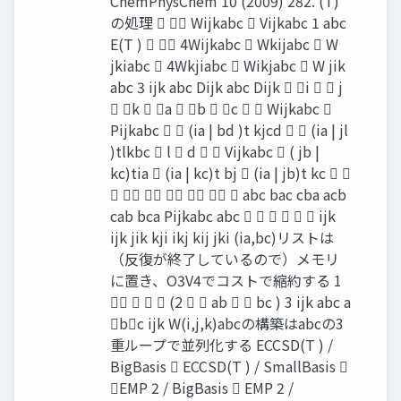
ChemPhysChem 10 (2009) 282. (T)
の処理   Wijkabc  Vijkabc 1 abc
E(T )   4Wijkabc  Wkijabc  W
jkiabc  4Wkjiabc  Wikjabc  W jik
abc 3 ijk abc Dijk abc Dijk  i   j
 k  a  b  c   Wijkabc 
Pijkabc   (ia | bd )t kjcd   (ia | jl
)tlkbc  l  d   Vijkabc  ( jb |
kc)tia  (ia | kc)t bj  (ia | jb)t kc  
       abc bac cba acb
cab bca Pijkabc abc       ijk
ijk jik kji ikj kij jki (ia,bc)リストは
（反復が終了しているので）メモリ
に置き、O3V4でコストで縮約する 1
    (2   ab   bc ) 3 ijk abc a
bc ijk W(i,j,k)abcの構築はabcの3
重ループで並列化する ECCSD(T ) /
BigBasis  ECCSD(T ) / SmallBasis 
EMP 2 / BigBasis  EMP 2 /