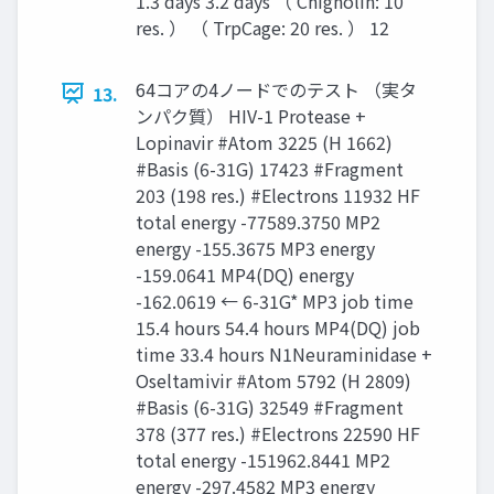
1.3 days 3.2 days （ Chignolin: 10
res. ） （ TrpCage: 20 res. ） 12
64コアの4ノードでのテスト （実タ
13.
ンパク質） HIV-1 Protease +
Lopinavir #Atom 3225 (H 1662)
#Basis (6-31G) 17423 #Fragment
203 (198 res.) #Electrons 11932 HF
total energy -77589.3750 MP2
energy -155.3675 MP3 energy
-159.0641 MP4(DQ) energy
-162.0619 ← 6-31G* MP3 job time
15.4 hours 54.4 hours MP4(DQ) job
time 33.4 hours N1Neuraminidase +
Oseltamivir #Atom 5792 (H 2809)
#Basis (6-31G) 32549 #Fragment
378 (377 res.) #Electrons 22590 HF
total energy -151962.8441 MP2
energy -297.4582 MP3 energy