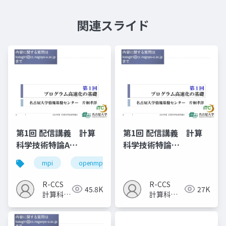
関連スライド
第1回 配信講義 計算
第1回 配信講義 計算
科学技術特論A
科学技術特論
（2023）
A（2025）
mpi
openmp
計算科学
高性能計算技術
R-CCS
R-CCS
45.8K
27K
計算科学
計算科学
研究推進
研究推進
室
室