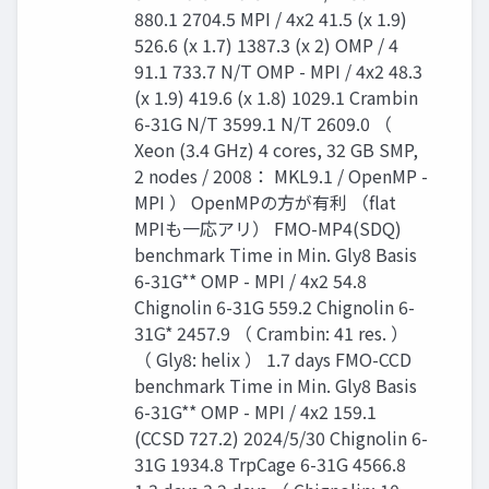
880.1 2704.5 MPI / 4x2 41.5 (x 1.9)
526.6 (x 1.7) 1387.3 (x 2) OMP / 4
91.1 733.7 N/T OMP - MPI / 4x2 48.3
(x 1.9) 419.6 (x 1.8) 1029.1 Crambin
6-31G N/T 3599.1 N/T 2609.0 （
Xeon (3.4 GHz) 4 cores, 32 GB SMP,
2 nodes / 2008： MKL9.1 / OpenMP -
MPI ） OpenMPの方が有利 （flat
MPIも一応アリ） FMO-MP4(SDQ)
benchmark Time in Min. Gly8 Basis
6-31G** OMP - MPI / 4x2 54.8
Chignolin 6-31G 559.2 Chignolin 6-
31G* 2457.9 （ Crambin: 41 res. ）
（ Gly8: helix ） 1.7 days FMO-CCD
benchmark Time in Min. Gly8 Basis
6-31G** OMP - MPI / 4x2 159.1
(CCSD 727.2) 2024/5/30 Chignolin 6-
31G 1934.8 TrpCage 6-31G 4566.8