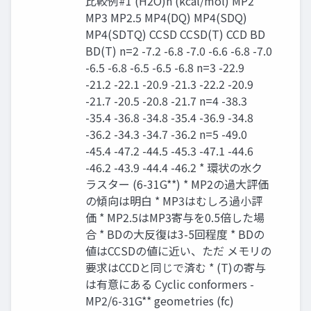
比較例#1 (H2O)n (kcal/mol) MP2
MP3 MP2.5 MP4(DQ) MP4(SDQ)
MP4(SDTQ) CCSD CCSD(T) CCD BD
BD(T) n=2 -7.2 -6.8 -7.0 -6.6 -6.8 -7.0
-6.5 -6.8 -6.5 -6.5 -6.8 n=3 -22.9
-21.2 -22.1 -20.9 -21.3 -22.2 -20.9
-21.7 -20.5 -20.8 -21.7 n=4 -38.3
-35.4 -36.8 -34.8 -35.4 -36.9 -34.8
-36.2 -34.3 -34.7 -36.2 n=5 -49.0
-45.4 -47.2 -44.5 -45.3 -47.1 -44.6
-46.2 -43.9 -44.4 -46.2 * 環状の水ク
ラスター (6-31G**) * MP2の過大評価
の傾向は明白 * MP3はむしろ過小評
価 * MP2.5はMP3寄与を0.5倍した場
合 * BDの大反復は3-5回程度 * BDの
値はCCSDの値に近い、ただ メモリの
要求はCCDと同じで済む * (T)の寄与
は有意にある Cyclic conformers -
MP2/6-31G** geometries (fc)