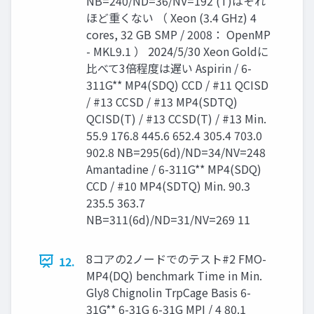
NB=240/ND=36/NV=192 (T)はそれ
ほど重くない （ Xeon (3.4 GHz) 4
cores, 32 GB SMP / 2008： OpenMP
- MKL9.1 ） 2024/5/30 Xeon Goldに
比べて3倍程度は遅い Aspirin / 6-
311G** MP4(SDQ) CCD / #11 QCISD
/ #13 CCSD / #13 MP4(SDTQ)
QCISD(T) / #13 CCSD(T) / #13 Min.
55.9 176.8 445.6 652.4 305.4 703.0
902.8 NB=295(6d)/ND=34/NV=248
Amantadine / 6-311G** MP4(SDQ)
CCD / #10 MP4(SDTQ) Min. 90.3
235.5 363.7
NB=311(6d)/ND=31/NV=269 11
8コアの2ノードでのテスト#2 FMO-
12.
MP4(DQ) benchmark Time in Min.
Gly8 Chignolin TrpCage Basis 6-
31G** 6-31G 6-31G MPI / 4 80.1