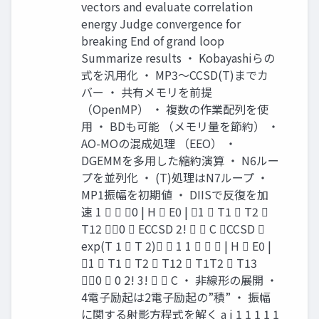
vectors and evaluate correlation
energy Judge convergence for
breaking End of grand loop
Summarize results ・ Kobayashiらの
式を汎用化 ・ MP3～CCSD(T)までカ
バー ・ 共有メモリを前提
（OpenMP） ・ 複数の作業配列を使
用 ・ BDも可能 （メモリ量を節約） ・
AO-MOの混成処理 （EEO） ・
DGEMMを多用した縮約演算 ・ N6ルー
プを並列化 ・ (T)処理はN7ループ ・
MP1振幅を初期値 ・ DIISで反復を加
速 1   0 | H  E0 | 1  T1  T2 
T12 0  ECCSD 2!   C CCSD 
exp(T 1  T 2)  1 1    | H  E0 |
1  T1  T2  T12  T1T2  T13
0  0 2! 3!   C ・ 非線形の展開 ・
4電子励起は2電子励起の”積” ・ 振幅
に関する射影方程式を解く a i 1 1 1 1 1