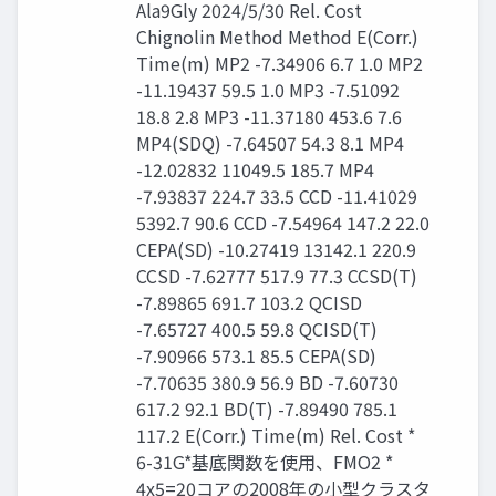
Ala9Gly 2024/5/30 Rel. Cost
Chignolin Method Method E(Corr.)
Time(m) MP2 -7.34906 6.7 1.0 MP2
-11.19437 59.5 1.0 MP3 -7.51092
18.8 2.8 MP3 -11.37180 453.6 7.6
MP4(SDQ) -7.64507 54.3 8.1 MP4
-12.02832 11049.5 185.7 MP4
-7.93837 224.7 33.5 CCD -11.41029
5392.7 90.6 CCD -7.54964 147.2 22.0
CEPA(SD) -10.27419 13142.1 220.9
CCSD -7.62777 517.9 77.3 CCSD(T)
-7.89865 691.7 103.2 QCISD
-7.65727 400.5 59.8 QCISD(T)
-7.90966 573.1 85.5 CEPA(SD)
-7.70635 380.9 56.9 BD -7.60730
617.2 92.1 BD(T) -7.89490 785.1
117.2 E(Corr.) Time(m) Rel. Cost *
6-31G*基底関数を使用、FMO2 *
4x5=20コアの2008年の小型クラスタ