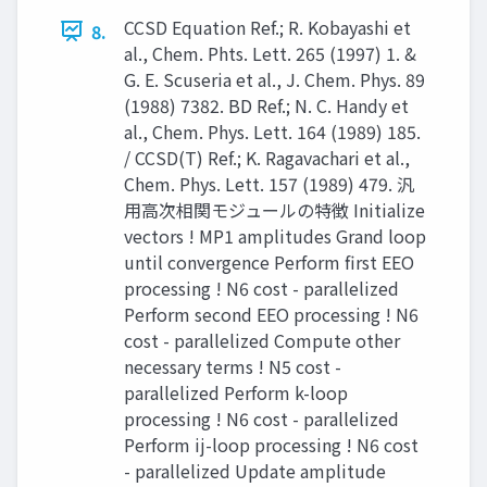
CCSD Equation Ref.; R. Kobayashi et
8.
al., Chem. Phts. Lett. 265 (1997) 1. &
G. E. Scuseria et al., J. Chem. Phys. 89
(1988) 7382. BD Ref.; N. C. Handy et
al., Chem. Phys. Lett. 164 (1989) 185.
/ CCSD(T) Ref.; K. Ragavachari et al.,
Chem. Phys. Lett. 157 (1989) 479. 汎
用高次相関モジュールの特徴 Initialize
vectors ! MP1 amplitudes Grand loop
until convergence Perform first EEO
processing ! N6 cost - parallelized
Perform second EEO processing ! N6
cost - parallelized Compute other
necessary terms ! N5 cost -
parallelized Perform k-loop
processing ! N6 cost - parallelized
Perform ij-loop processing ! N6 cost
- parallelized Update amplitude