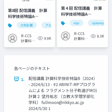
第４回 配信講義 計算
第8回 配信講義 計算
科学技術特論A
科学技術特論A
（2023）
（2023）
mpi
openmp
行列計算
アルゴリズム
計算科学技術
R-CCS
R-CCS
8.3K
9.9K
計算科学
計算科学
研究推進
研究推進
室
室
各ページのテキスト
配信講義 計算科学技術特論B（2024）
1.
- 2024/6/13 - #2 ABINIT-MPプログラ
ムによる フラグメント分子軌道(FMO)
計算２ 望月祐志 （立教大学理学部化
学科）
fullmoon@rikkyo.ac.jp
2024/5/30 1