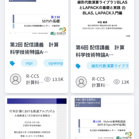
第2回 配信講義 計算
第6回 配信講義 計算
科学技術特論A
科学技術特論A
（2023）
（2023）
mpi
openmp
計算科学
高性能計算技術
線形代数演算ライブラリ
R-CCS
R-CCS
13.5K
13K
計算科学
計算科学
研究推進
研究推進
室
室