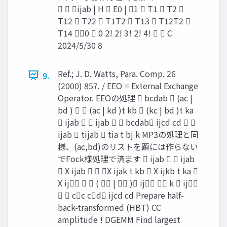
  ijab | H  E0 | 1  T1  T2 
T12  T22  T1T2  T13  T12T2 
T14 0  0 2! 2! 3! 2! 4!   C
2024/5/30 8
Ref.; J. D. Watts, Para. Comp. 26
9.
(2000) 857. / EEO = External Exchange
Operator. EEOの処理  bcdab  (ac |
bd )   (ac | kd )t kb  (kc | bd )t ka
 ijab   ijab   bcdab ijcd cd  
ijab  tijab  tia t bj k MP3の処理と同
様、(ac,bd)のリストを顕には作らない
でFock様処理で済ます  ijab   ijab
 X ijab   X ijak t kb  X ijkb t ka 
X ij   (  |  ) ij  k  ij
  cc cd ijcd cd Prepare half-
back-transformed (HBT) CC
amplitude ! DGEMM Find largest