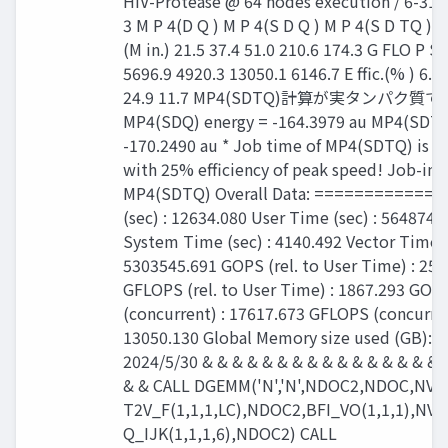
HIV-Protease @ 64 nodes execution / 6-31G
3 M P 4(D Q ) M P 4(S D Q ) M P 4(S D TQ ) 
(M in.) 21.5 37.4 51.0 210.6 174.3 G FLO P S
5696.9 4920.3 13050.1 6146.7 E ffic.(% ) 6.5 
24.9 11.7 MP4(SDTQ)計算が実タンパク質で
MP4(SDQ) energy = -164.3979 au MP4(SDTQ
-170.2490 au * Job time of MP4(SDTQ) is 3.
with 25% efficiency of peak speed! Job-info
MP4(SDTQ) Overall Data: ============= 
(sec) : 12634.080 User Time (sec) : 5648740
System Time (sec) : 4140.492 Vector Time (
5303545.691 GOPS (rel. to User Time) : 252
GFLOPS (rel. to User Time) : 1867.293 GOP
(concurrent) : 17617.673 GFLOPS (concurren
13050.130 Global Memory size used (GB): 8
2024/5/30 & & & & & & & & & & & & & & & & 
& & CALL DGEMM('N','N',NDOC2,NDOC,NVAC
T2V_F(1,1,1,LC),NDOC2,BFI_VO(1,1,1),NVA
Q_IJK(1,1,1,6),NDOC2) CALL