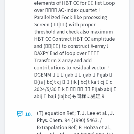
elements of HBT CC for  list Loop
over  AO-index quartet !
Parallelized Fock-like processing
Screen (|) with proper
threshold and check also maximum
HBT CC Contract HBT CC amplitude
and (|) to construct X-array !
DAXPY End of loop over 
Transform X-array and add
contributions to residual vector !
DGEMM    ijab   ijab  Pijab 
(ia | bc)t cj   (ik | bc)t ka t cj  c
2024/5/30  k     Pijab abij 
abij  baji (ia|bc)も同様に処理 9
(T) equation Ref.; T. J. Lee et al., J.
10.
Phys. Chem. 94 (1990) 5463. /
Extrapolation Ref.; P. Hobza et al.,