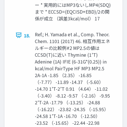
ー * 実用的にはMP3ないしMP4(SDQ)
まで * ECCSD=(EQCISD+EBD)/2の関
係が成立 （誤差3kcal/mol） 17
Ref.; H. Yamada et al., Comp. Theor.
18.
Chem. 1101 (2017) 46. 相互作用エネ
ルギーの比較例#2 MP2.5の値は
CCSD(T)に近い Thymine (1’T)
Adenine (1A) IFIE (6-31G*(0.25)) in
kcal/mol PairType HF MP3 MP2.5
2A-1A -1.85 （2.35） -16.85
（-7.77） -11.89 -14.37 （-5.60）
-14.70 1’T-2’T 0.91 （4.64） -11.02
（-3.40） -8.12 -9.57 （-2.16） -9.95
2’T-2A -17.79 （-13.25） -24.88
（-16.22） -23.82 -24.35 （-15.95）
-24.58 1’T-1A -16.70 （-12.50）
-23.52 （-15.65） -22.44 -22.98