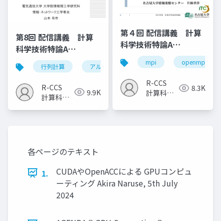
第４回 配信講義 計算
第8回 配信講義 計算
科学技術特論A
科学技術特論A
（2023）
（2023）
mpi
openmp
行列計算
アルゴリズム
計算科学技術
R-CCS
R-CCS
8.3K
9.9K
計算科学
計算科学
研究推進
研究推進
室
室
各ページのテキスト
CUDAやOpenACCによる GPUコンピュ
1.
ーティング Akira Naruse, 5th July
2024