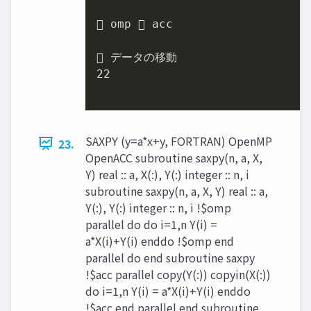
 omp  acc

22
SAXPY (y=a*x+y, FORTRAN) OpenMP
23.
OpenACC subroutine saxpy(n, a, X,
Y) real :: a, X(:), Y(:) integer :: n, i
subroutine saxpy(n, a, X, Y) real :: a,
Y(:), Y(:) integer :: n, i !$omp
parallel do do i=1,n Y(i) =
a*X(i)+Y(i) enddo !$omp end
parallel do end subroutine saxpy
!$acc parallel copy(Y(:)) copyin(X(:))
do i=1,n Y(i) = a*X(i)+Y(i) enddo
!$acc end parallel end subroutine