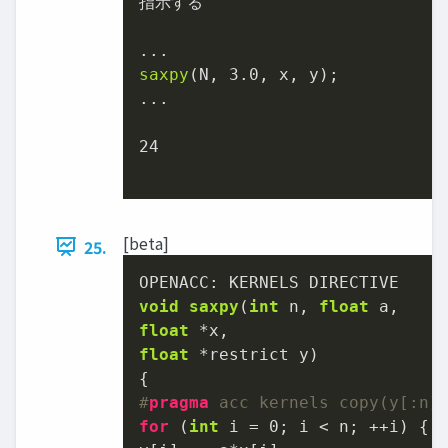
指示する

saxpy
(N, 
3.0
, x, y);

...

24
[beta]
25.
OPENACC: 
void
saxpy
(
int
 n, 
float
float
float
 *restrict y)
#
pragma
 acc kernels copy(y[:n]
for
 (
int
 i = 
0
; i < n; ++i) {
