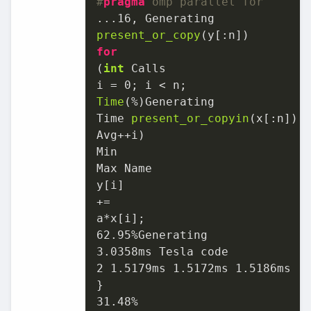
#
pragma
 omp parallel for
..
.16
present_or_copy
for
(
int
 Calls

i = 
0
Time
(%)Generating

Time 
present_or_copyin
(x[:n])

Avg++i)

Min

Max Name

y[i]

+=

62.95
3.0358
2
1.5179
ms 
1.5172
ms 
1.5186
ms [C
31.48