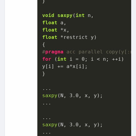
}

void
saxpy
(
int
float
float
float
 *restrict y)
#
pragma
 acc parallel copy(y[:n
for
 (
int
 i = 
0
; i < n; ++i)

y[i] += a*x[i];

}

saxpy
(N, 
3.0
, x, y);

...

saxpy
(N, 
3.0
, x, y);

...
