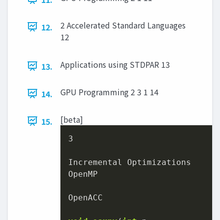
2 Accelerated Standard Languages
12.
12
Applications using STDPAR 13
13.
GPU Programming 2 3 1 14
14.
[beta]
15.
3
Incremental Optimizations

OpenMP

OpenACC
