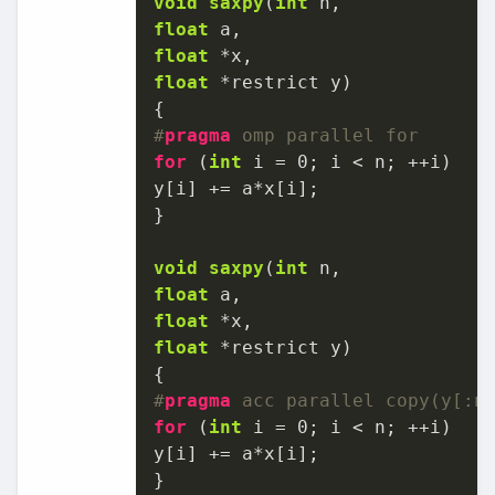
void
saxpy
(
int
float
float
float
 *restrict y)
#
pragma
 omp parallel for
for
 (
int
 i = 
0
; i < n; ++i)

y[i] += a*x[i];

}

void
saxpy
(
int
float
float
float
 *restrict y)
#
pragma
 acc parallel copy(y[:n
for
 (
int
 i = 
0
; i < n; ++i)

y[i] += a*x[i];

}
