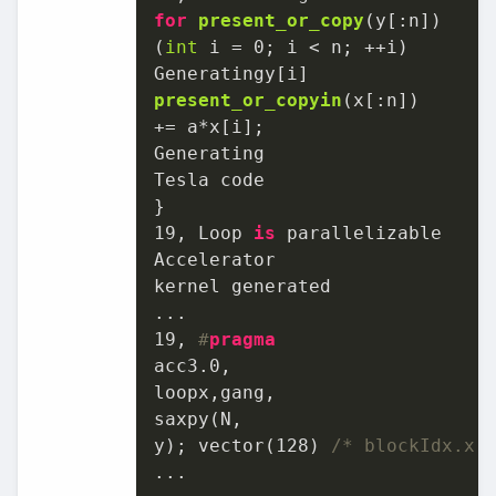
for
present_or_copy
(
y[:n]
)

(
int
 i = 
0
; i < n; ++i
)

present_or_copyin
(
x[:n]
)

+
= a*x[i];

Generating

Tesla code

19
, Loop 
is
 parallelizable

Accelerator

kernel generated

19
, 
#
pragma
acc3
.0
,

loopx,gang,

saxpy(N,

y); vector(
128
) 
/* blockIdx.x 
...
