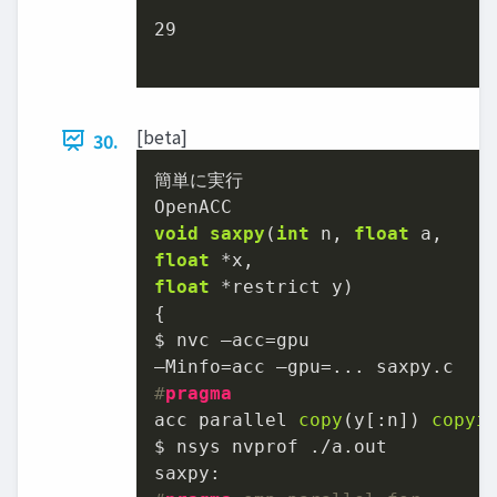
29
[beta]
30.
void
saxpy
(
int
 n, 
float
float
float
 *restrict y)
{

$ nvc –acc=gpu

#
pragma
acc parallel 
copy
(y[:n]) 
copyi
$ nsys nvprof ./a.out
