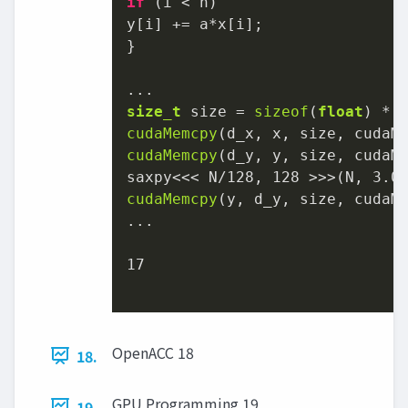
if
 (i < n)

y[i] += a*x[i];

}

size_t
 size = 
sizeof
(
float
cudaMemcpy
cudaMemcpy
(d_y, y, size, cudaMe
saxpy<<< N/
128
, 
128
 >>>(N, 
3.0
cudaMemcpy
(y, d_y, size, cudaMe
...

17
OpenACC 18
18.
GPU Programming 19
19.