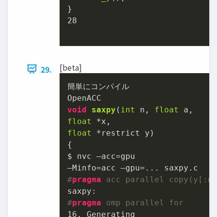
28
[beta]
29.
void
saxpy
(
int
 n, 
float
float
float
 *restrict y
)
{

$ nvc –acc=gpu

#
pragma
 acc parallel copy(y[:n
#
pragma
 omp parallel for
16
, 