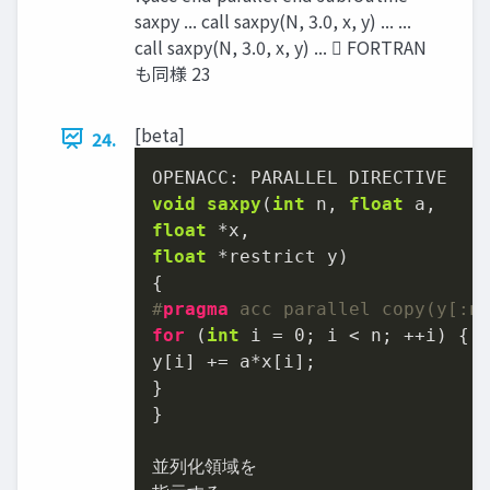
saxpy ... call saxpy(N, 3.0, x, y) ... ...
call saxpy(N, 3.0, x, y) ...  FORTRAN
も同様 23
[beta]
24.
OPENACC: 
void
saxpy
(
int
 n, 
float
float
float
 *restrict y)
#
pragma
 acc parallel copy(y[:n
for
 (
int
 i = 
0
; i < n; ++i) {

y[i] += a*x[i];

}

}

並列化領域を
