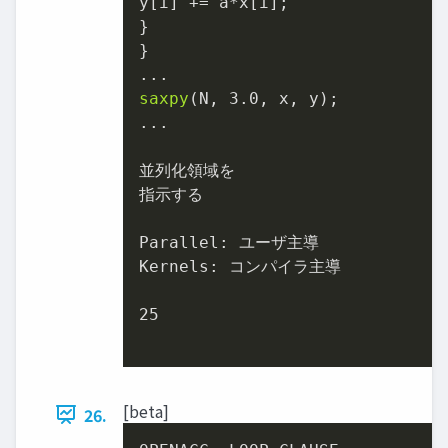
y[i] += a*x[i];

}

}

saxpy
(N, 
3.0
, x, y);

...

並列化領域を

指示する

Parallel: ユーザ主導

Kernels: コンパイラ主導

25
[beta]
26.