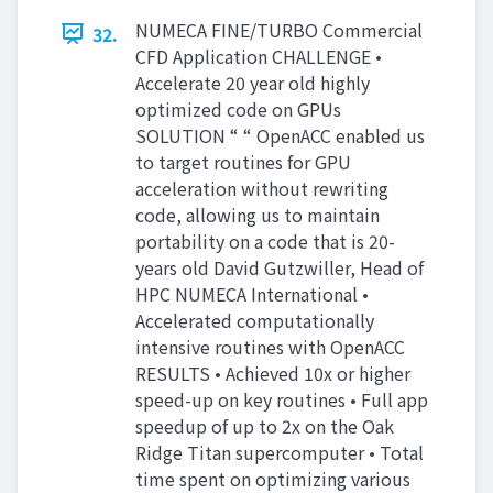
NUMECA FINE/TURBO Commercial
32.
CFD Application CHALLENGE •
Accelerate 20 year old highly
optimized code on GPUs
SOLUTION “ “ OpenACC enabled us
to target routines for GPU
acceleration without rewriting
code, allowing us to maintain
portability on a code that is 20-
years old David Gutzwiller, Head of
HPC NUMECA International •
Accelerated computationally
intensive routines with OpenACC
RESULTS • Achieved 10x or higher
speed-up on key routines • Full app
speedup of up to 2x on the Oak
Ridge Titan supercomputer • Total
time spent on optimizing various