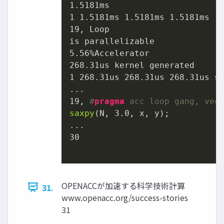
1.5181
1
1.5181
ms 
1.5181
ms 
1.5181
19
, Loop

5.56
268.31u
1
268.31u
s 
268.31u
s 
268.31u
s sa
19
, 
#
pragma
 acc loop gang, vec
saxpy
(N, 
3.0
, x, y);

30
OPENACCが加速する科学技術計算
31.
www.openacc.org/success-stories
31