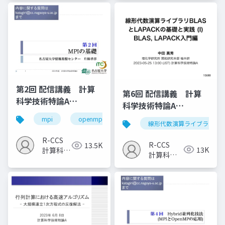
室
室
第2回 配信講義 計算
第6回 配信講義 計算
科学技術特論A
科学技術特論A
（2023）
（2023）
mpi
openmp
計算科学
高性能計算技術
線形代数演算ライブラリ
R-CCS
R-CCS
13.5K
13K
計算科学
計算科学
研究推進
研究推進
室
室