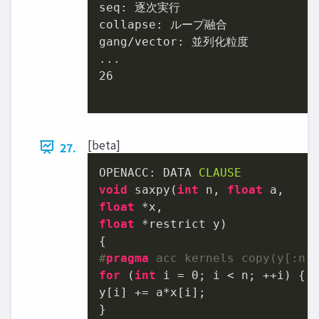
seq: 逐次実行

collapse: ループ融合

gang/vector: 並列化粒度

26
[beta]
27.
OPENACC: DATA 
CLAUSE
void
 saxpy(
int
 n, 
float
float
float
 *restrict y)

#
pragma
 acc kernels copy(y[:n]
for
 (
int
 i = 
0
; i < n; ++i) {

y[i] += a*x[i];

}
