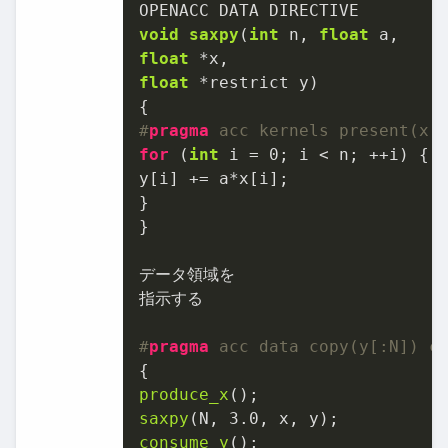
void
saxpy
(
int
 n, 
float
float
float
 *restrict y)
#
pragma
 acc kernels present(x,
for
 (
int
 i = 
0
; i < n; ++i) {

y[i] += a*x[i];

}

}

データ領域を

指示する

#
pragma
 acc data copy(y[:N]) c
produce_x
saxpy
(N, 
3.0
consume_y
();
