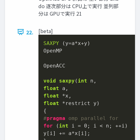
do 逐次部分は CPU上で実行 並列部
分は GPUで実行 21
[beta]
22.
SAXPY
OpenMP

OpenACC

void
saxpy
(
int
float
float
float
 *restrict y)
#
pragma
 omp parallel for
for
 (
int
 i = 
0
; i < n; ++i)

y[i] += a*x[i];
