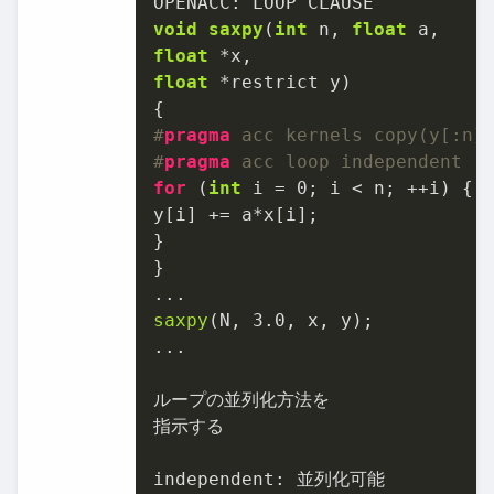
OPENACC: 
void
saxpy
(
int
 n, 
float
float
float
 *restrict y)
#
pragma
 acc kernels copy(y[:n]
#
pragma
 acc loop independent
for
 (
int
 i = 
0
; i < n; ++i) {

y[i] += a*x[i];

}

}

saxpy
(N, 
3.0
, x, y);

...

ループの並列化方法を

指示する

independent: 並列化可能
