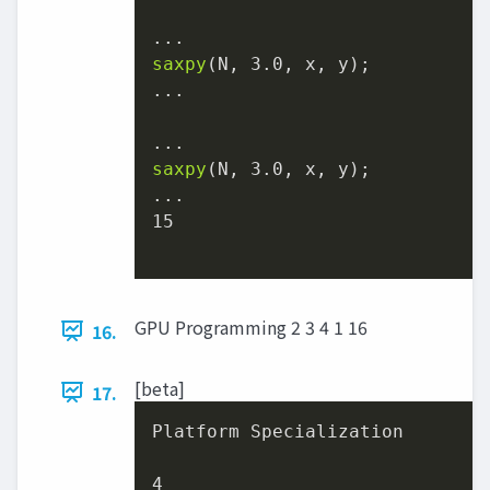
saxpy
(N, 
3.0
, x, y);

...

saxpy
(N, 
3.0
, x, y);

15
GPU Programming 2 3 4 1 16
16.
[beta]
17.
Platform Specialization

4