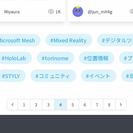
Miyaura
1K
@jun_mh4g
icrosoft Mesh
#Mixed Reality
#デジタルツ
#HoloLab
#torinome
#位置情報
#
#STYLY
#コミュニティ
#イベント
#
1
2
3
4
5
6
7
8