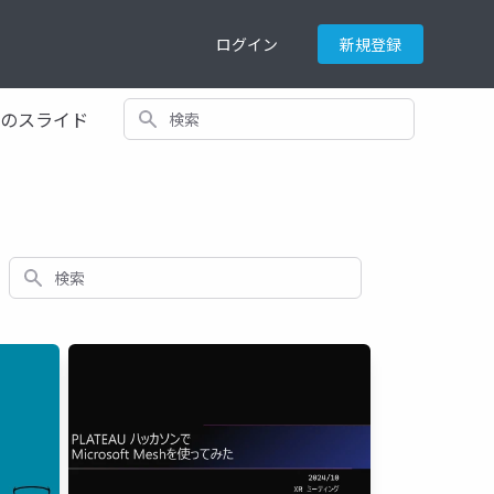
ログイン
新規登録
検索
てのスライド
検索