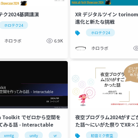
テク2024基調講演
XR デジタルツイン torinom
進化と新たな挑戦
ホロテク24
ホロテク24
ホロラボ
6.9K
ホロラボ
h Toolkit でゼロから空間を
夜空プログラム2024がすご
みる話 - Interactable
た話～にいがた祭りでXR×
メIPによる地方創生を見た
xrmtg
unity
vr
microsoftmesh
初音ミク夜空
immersiveexpe