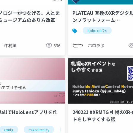
ノロジーがつなげる、人とま
PLATEAU 互換のXRデジタ
ミュージアムのあり方改革
ンプラットフォーム
「torinome」の紹介
holoconf24
中村薫
536
ホロラボ
WallでHoloLensアプリを作
240221 #XRMTG 札幌のX
トをしやすくする話
xrmtg
mixed reality
xr
webxr