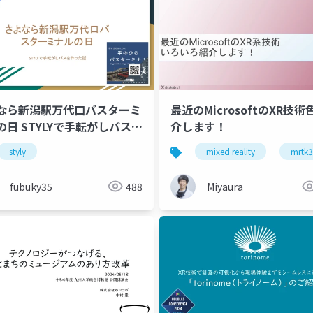
なら新潟駅万代口バスターミ
最近のMicrosoftのXR技
の日 STYLYで手転がしバスを
介します！
た話
styly
mixed reality
mrtk3
fubuky35
488
Miyaura