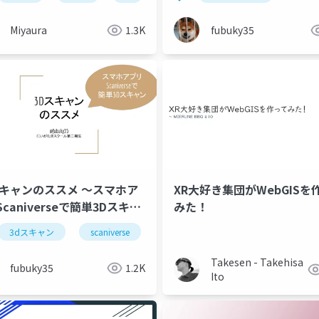
Miyaura
1.3K
fubuky35
ャンのススメ ～スマホア
XR大好き集団がWebGISを
caniverseで簡単3Dスキャ
みた！
3dスキャン
scaniverse
Takesen - Takehisa
fubuky35
1.2K
Ito