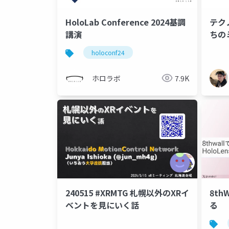
HoloLab Conference 2024基調
テク
講演
ちの
holoconf24
ホロラボ
7.9K
240515 #XRMTG 札幌以外のXRイ
8th
ベントを見にいく話
る