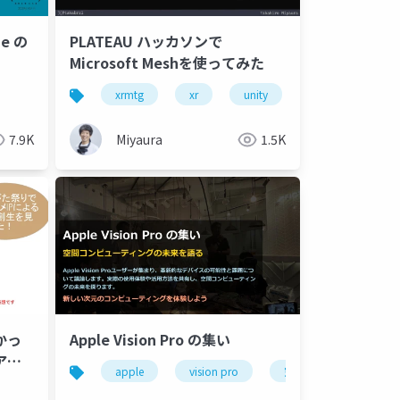
e の
PLATEAU ハッカソンで
Microsoft Meshを使ってみた
xrmtg
xr
unity
microsoft mesh
7.9K
Miyaura
1.5K
かっ
Apple Vision Pro の集い
アニ
apple
vision pro
空間コンピューティン
！～
riences