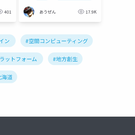
401
あうぜん
17.9K
イン
#空間コンピューティング
プラットフォーム
#地方創生
北海道