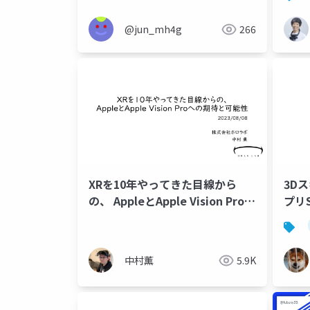
@jun_mh4g
266
XRを10年やってきた目線から
3Dスキ
の、 AppleとApple Vision Proへ
プリS
の期待と可能性
ン～
中村薫
5.9K