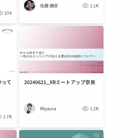
佐藤 勝彦
1.1K
374
作って
20240621_XRミートアップ奈良
Miyaura
1.2K
1.7K