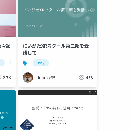
術色々紹
にいがたXRスクール第二期を受
講して
unity
azure
styly
power apps
teams
micro
2.7K
fubuky35
438