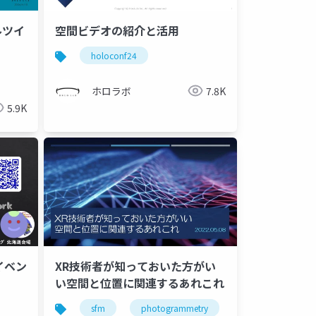
ルツイ
空間ビデオの紹介と活用
holoconf24
ホロラボ
7.8K
5.9K
Rイベン
XR技術者が知っておいた方がい
い空間と位置に関連するあれこれ
sfm
photogrammetry
フォトグラメトリ