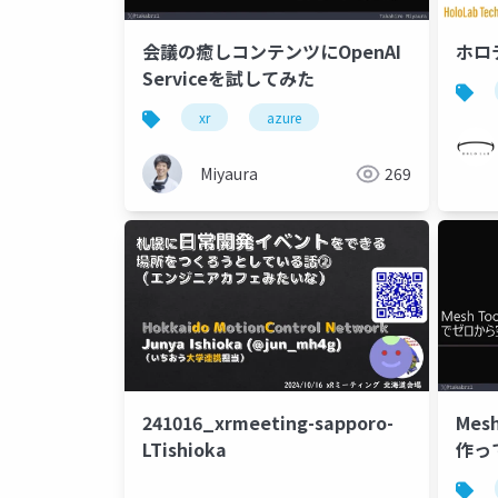
会議の癒しコンテンツにOpenAI
ホロ
Serviceを試してみた
xr
azure
Miyaura
269
241016_xrmeeting-sapporo-
Mes
LTishioka
作って