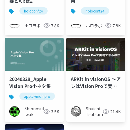
要と可能性
用
holoconf24
holoconf24
ホロラボ
7.8K
ホロラボ
7.8K
20240328_Apple
ARKit in visionOS 〜ア
Vision Pro小ネタ集
レはVision Proで実現
できるのか〜
apple vision pro
avp
Shinnosuke
Shuichi
3.5K
21.4K
Iwaki
Tsutsumi