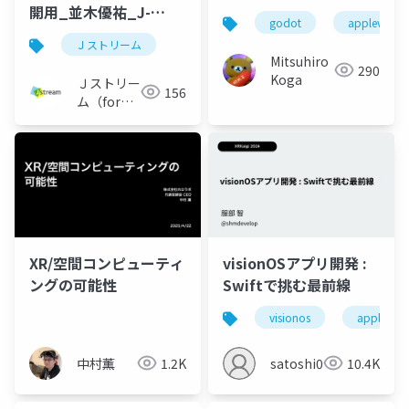
開用_並木優祐_J-
godot
applevision
Stream
Ｊストリーム
Mitsuhiro
290
Koga
Ｊストリー
156
ム（for
Engineer）
XR/空間コンピューティ
visionOSアプリ開発 :
ングの可能性
Swiftで挑む最前線
visionos
apple visi
中村薫
1.2K
satoshi0212
10.4K