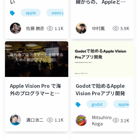
い
線からの、 Appleと
Apple Vision Proへの
apple
vision pro
空間コンピューティング
期待と可能性
佐藤 勝彦
1.1K
中村薫
5.9K
Godotで始めるApple
Apple Vision Pro で海
Vision Proアプリ開発
外のプログラマーと会
話するための翻訳アプ
godot
applevision
リ（仮）
Mitsuhiro
溝口浩二
1.1K
3.1K
Koga