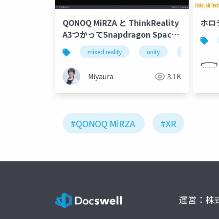
QONOQ MiRZA と ThinkReality
ホロ
A3つかってSnapdragon Spaces
調査した
mixed reality
unity
xrmtg
Miyaura
3.1K
#QONOQ MiRZA
#XR
運営：株