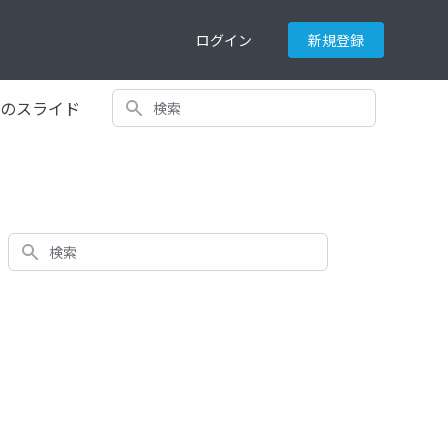
ログイン
新規登録
検索
てのスライド
検索