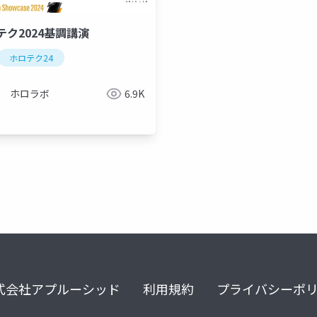
テク2024基調講演
ホロテク24
qonoq mirza
think reality a3
ホロラボ
6.9K
式会社アプルーシッド
利用規約
プライバシーポ