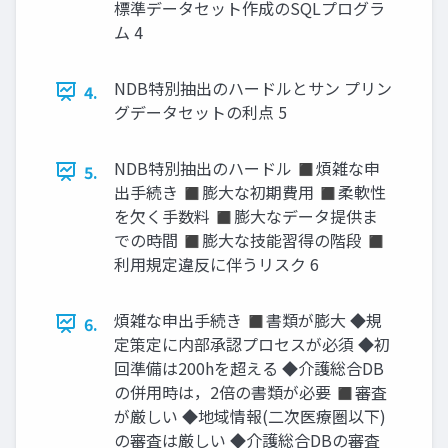
標準データセット作成のSQLプログラ
ム 4
NDB特別抽出のハードルとサン プリン
4.
グデータセットの利点 5
NDB特別抽出のハードル ◼煩雑な申
5.
出手続き ◼膨大な初期費用 ◼柔軟性
を欠く手数料 ◼膨大なデータ提供ま
での時間 ◼膨大な技能習得の階段 ◼
利用規定違反に伴うリスク 6
煩雑な申出手続き ◼書類が膨大 ◆規
6.
定策定に内部承認プロセスが必須 ◆初
回準備は200hを超える ◆介護総合DB
の併用時は，2倍の書類が必要 ◼審査
が厳しい ◆地域情報(二次医療圏以下)
の審査は厳しい ◆介護総合DBの審査