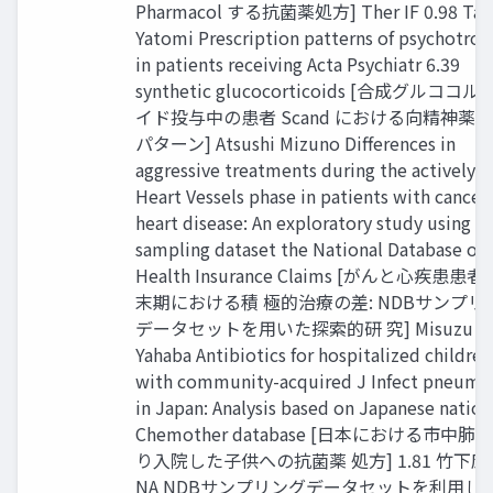
Pharmacol する抗菌薬処方] Ther IF 0.98 Tai
Yatomi Prescription patterns of psychotrop
in patients receiving Acta Psychiatr 6.39
synthetic glucocorticoids [合成グルココ
イド投与中の患者 Scand における向精神薬
パターン] Atsushi Mizuno Differences in
aggressive treatments during the actively d
Heart Vessels phase in patients with cancer
heart disease: An exploratory study using t
sampling dataset the National Database of
Health Insurance Claims [がんと心疾患患
末期における積 極的治療の差: NDBサンプリ
データセットを用いた探索的研 究] Misuzu
Yahaba Antibiotics for hospitalized children
with community-acquired J Infect pneumo
in Japan: Analysis based on Japanese nation
Chemother database [日本における市中肺
り入院した子供への抗菌薬 処方] 1.81 竹下康
NA NDBサンプリングデータセットを利用し