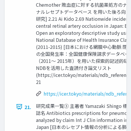
Chemother 敗血症に対する抗菌薬処方のナ
ナルレセプトデータベース を用いた後ろ向き
研究] 2.21 Ai Kido 2.69 Nationwide incidenc
central retinal artery occlusion in Japan: B
Open an exploratory descriptive study usin
National Database of Health Insurance Clai
(2011-2015) [日本における網膜中心動脈 閉
の全国発生率：全国健康保険請求データベー
（2011～ 2015年）を用いた探索的記述的研究
NDBを活用した査読付き論文リスト
(https://icer.tokyo/materials/ndb_reference
21
https://icer.tokyo/materials/ndb_refere
研究成果一覧③ 主著者 Yamazaki Shingo 標
21.
誌名 Antibiotics prescriptions for pneumon
analyzed by claim Int J Clin information in
Japan [日本のレセプト情報の分析による肺