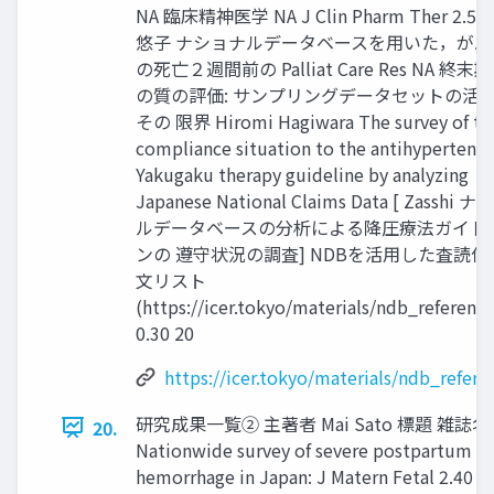
NA 臨床精神医学 NA J Clin Pharm Ther 2.5
悠子 ナショナルデータベースを用いた，がん
の死亡２週間前の Palliat Care Res NA 終末
の質の評価: サンプリングデータセットの活
その 限界 Hiromi Hagiwara The survey of th
compliance situation to the antihypertensi
Yakugaku therapy guideline by analyzing
Japanese National Claims Data [ Zasshi 
ルデータベースの分析による降圧療法ガイド
ンの 遵守状況の調査] NDBを活用した査読付
文リスト
(https://icer.tokyo/materials/ndb_reference
0.30 20
https://icer.tokyo/materials/ndb_refere
研究成果一覧② 主著者 Mai Sato 標題 雑誌名 
20.
Nationwide survey of severe postpartum
hemorrhage in Japan: J Matern Fetal 2.40 a