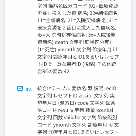
字列 傷病名区分コード (01=医療資源
を最も投入した傷 病名; 02=副傷病名;
11=主傷病名; 21=入院契機病 名; 31=
医療資源を２番目に投入した傷病名;
4x=入 院時併存傷病名; 5x=入院後発
傷病名) death 文字列 転帰区分死亡
(1=死亡) ymonth 文字列 診療年月 id
文字列 診療年月とID1あるいはレセプ
トIDで一意な患者ID (後略) その他統
合REの変数 42
統合IYテーブル 変数名 型 説明 recID
42.
文字列 レセプトID zissibi 文字列 実
施年月日 (処方日) code 文字列 医薬
品コード ryou 文字列 数量 kouikai
文字列 回数 shikibe 文字列 診療識別
コード ymonth 文字列 診療年月 id 文
字列 診療年月とID1あるいはレセプト