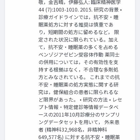
敬，金吉晴，伊藤弘人: 臨床精神医学
44 (7):1003-1010. 2015. 研究の背景 •
診療ガイドラインでは，抗不安・睡
眠薬処方に対する推奨は慎重であ
り，短期間の処方に留めるなど， 限
定された状況に限られている。加え
て，抗不安・睡眠薬の多くを占める
ベンゾジアゼピン受容体作動 薬同士
の併用については，その有効性を支
持する根拠はなく，不合理な多剤処
方とみなされている。 これまでの抗
不安・睡眠薬の処方実態に関する研
究は，健保組合の患者に限られるな
ど限界があった。 • 研究の方法 • レセ
プト情報・特定健診等情報データベ
ースの2011年10月診療分のサンプリ
ングデータセットを用いて， 外来患
者 (精神科32,968名，非精神科
649,577名) に対する抗不安・睡眠薬