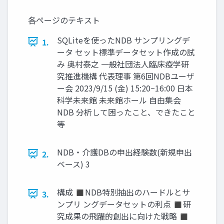
各ページのテキスト
SQLiteを使ったNDB サンプリングデ
1.
ータ セット標準データセット作成の試
み 奥村泰之 一般社団法人臨床疫学研
究推進機構 代表理事 第6回NDBユーザ
ー会 2023/9/15 (金) 15:20~16:00 日本
科学未来館 未来館ホール 自由集会
NDB 分析して困ったこと、できたこと
等
NDB・介護DBの申出経験数(新規申出
2.
ベース) 3
構成 ◼NDB特別抽出のハードルとサ
3.
ンプリ ングデータセットの利点 ◼研
究成果の飛躍的創出に向けた戦略 ◼