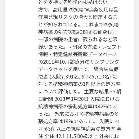
とを支持する科学的根拠はない，一
方で，高用量 の抗精神病薬使用は副
作用発現リスクの増大と関連するこ
とが知られている。 これまでの抗精
神病薬の処方実態に関する研究は，
一部の病院の患者に限られるなど限
界があった。 • 研究の方法 • レセプト
情報・特定健診等情報データベース
の2011年10月診療分のサンプリング
データセットを用いて， 統合失調症
患者 (入院7,391名, 外来5,710名) に
対する抗精神病薬の3剤以上の処方率
について評価した。 主要な結果 • • 朝
日新聞 2013年8月20日 入院における
抗精神病薬の多剤処方率は42%であ
った。 外来における抗精神病薬の多
剤処方率は19%であった。 入院にお
ける3剤以上の抗精神病薬の処方率 全
体 全体 42.1 11.5 80歳以上 外来にお