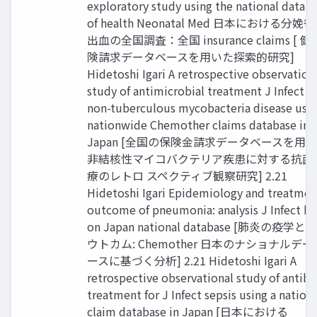
exploratory study using the national datab
of health Neonatal Med 日本における分娩
出血の全国調査：全国 insurance claims [ 
険請求データベースを用いた探索的研究]
Hidetoshi Igari A retrospective observation
study of antimicrobial treatment J Infect fo
non-tuberculous mycobacteria disease usin
nationwide Chemother claims database in
Japan [全国の保険金請求データベースを用い
非結核性マイコバクテリア疾患に対する抗菌
療のレトロ スペクティブ観察研究] 2.21
Hidetoshi Igari Epidemiology and treatmen
outcome of pneumonia: analysis J Infect b
on Japan national database [肺炎の疫学
ウトカム: Chemother 日本のナショナルデ
ースに基づく分析] 2.21 Hidetoshi Igari A
retrospective observational study of antibi
treatment for J Infect sepsis using a natio
claim database in Japan [日本における