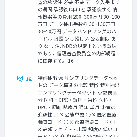
査の承認注 必要 不要 データ入手まで
の期間 承認後1年ほど 承認後すぐ 情
報機器等の費用 200~300万円 30~100
万円 データ抽出手数料 50~150万円
30~50万円 データハンドリングのハ
ードル 困難 少し難しい 公表制限 あ
り なし 注. NDBの規定上という意味
であり，倫理審査委員会の内部規程
に依存する。 16
特別抽出 vs サンプリングデータセッ
16.
トの データ構造の比較 特徴 特別抽出
サンプリングデータセット 点数表区
分 医科・DPC・調剤・歯科 医科・
DPC・調剤 診療月 通年 単月 患者の
追跡性 ○ ✕ 公費単独 ○ ✕ 匿名医療
機関コード ○ ✕ 都道府県コード ○
✕ 高額レセプト・出現 頻度の低いコ
ード ○ ✕ 介護DB等との連結 ○ ✕ 17