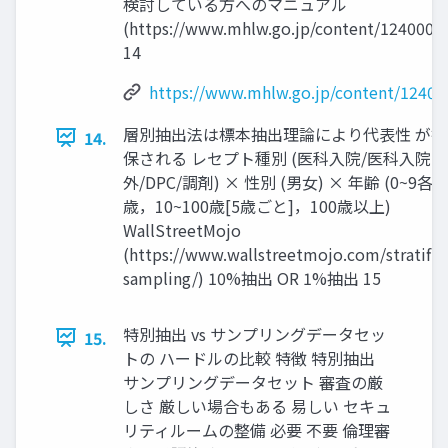
検討している方へのマニュアル
(https://www.mhlw.go.jp/content/1240000
14
https://www.mhlw.go.jp/content/12400
層別抽出法は標本抽出理論により代表性 が担
14.
保される レセプト種別 (医科入院/医科入院
外/DPC/調剤) × 性別 (男女) × 年齢 (0~9各
歳，10~100歳[5歳ごと]，100歳以上)
WallStreetMojo
(https://www.wallstreetmojo.com/stratifie
sampling/) 10%抽出 OR 1%抽出 15
特別抽出 vs サンプリングデータセッ
15.
トの ハードルの比較 特徴 特別抽出
サンプリングデータセット 審査の厳
しさ 厳しい場合もある 易しい セキュ
リティルームの整備 必要 不要 倫理審