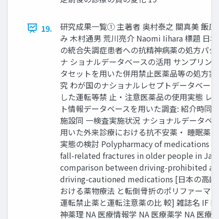
研究成果一覧① 主著者 奥村泰之 關真美 飯原
19.
み 木村通男 荒川亮介 Naomi Iihara 標題 日
の統合失調症患者への抗精神病薬の処方パター
ナ ショナルデータベースの活用 サンプリン
タセットを用いた併用禁止医薬品等の処方実
究 わが国のナショナルレセプトデータベース
した運転等禁 止・注意医薬品の使用実態 レ
ト情報データベースを用いた調査: 紹介時同
施設同 一検査実施状況 ナショナルデータベ
用いた外来診療における抗不安薬・ 睡眠薬
実態の検討 Polypharmacy of medications a
fall-related fractures in older people in Jap
comparison between driving-prohibited an
driving-cautioned medications [日本の
おける薬物療法 と転倒骨折のポリファーマ
運転禁止薬と運転注意薬の比 較] 雑誌名 IF 
神薬理 NA 医療情報学 NA 医療薬学 NA 医療