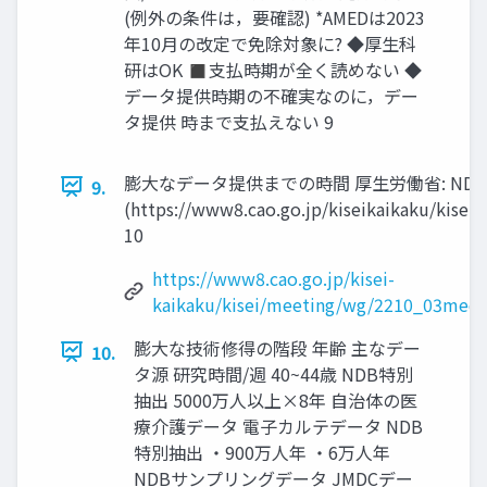
(例外の条件は，要確認) *AMEDは2023
年10月の改定で免除対象に? ◆厚生科
研はOK ◼支払時期が全く読めない ◆
データ提供時期の不確実なのに，デー
タ提供 時まで支払えない 9
膨大なデータ提供までの時間 厚生労働省: N
9.
(https://www8.cao.go.jp/kiseikaikaku/kis
10
https://www8.cao.go.jp/kisei-
kaikaku/kisei/meeting/wg/2210_03medi
膨大な技術修得の階段 年齢 主なデー
10.
タ源 研究時間/週 40~44歳 NDB特別
抽出 5000万人以上×8年 自治体の医
療介護データ 電子カルテデータ NDB
特別抽出 ・900万人年 ・6万人年
NDBサンプリングデータ JMDCデー