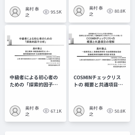
奥村 泰
奥村 泰
80.8K
95.5K
之
之
中級者による初心者の
COSMINチェックリス
ための「探索的因子分
トの 概要と共通項目の
析」
理解
奥村 泰
奥村 泰
67.1K
50.8K
之
之