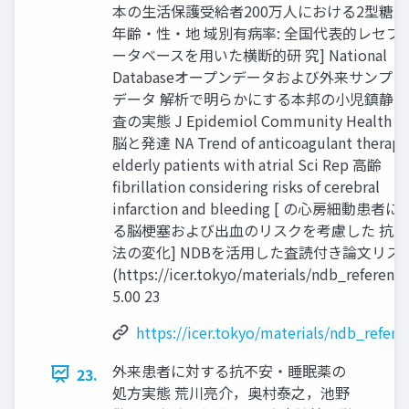
本の生活保護受給者200万人における2型糖
年齢・性・地 域別有病率: 全国代表的レセプ
ータベースを用いた横断的研 究] National
Databaseオープンデータおよび外来サンプ
データ 解析で明らかにする本邦の小児鎮静MR
査の実態 J Epidemiol Community Health 6.
脳と発達 NA Trend of anticoagulant therapy
elderly patients with atrial Sci Rep 高齢
fibrillation considering risks of cerebral
infarction and bleeding [ の心房細動患者
る脳梗塞および出血のリスクを考慮した 抗
法の変化] NDBを活用した査読付き論文リス
(https://icer.tokyo/materials/ndb_reference
5.00 23
https://icer.tokyo/materials/ndb_refere
外来患者に対する抗不安・睡眠薬の
23.
処方実態 荒川亮介，奥村泰之，池野