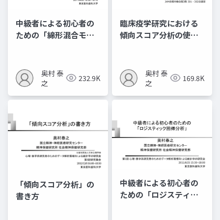
中級者による初心者の
臨床疫学研究における
ための「綿形混合モデ
傾向スコア分析の使い
ル」
⽅ 〜観察研究における
治療効果研究〜
奥村 泰
奥村 泰
232.9K
169.8K
之
之
中級者による初心者の
「傾向スコア分析」の
ための「ロジスティッ
書き方
ク回帰分析」