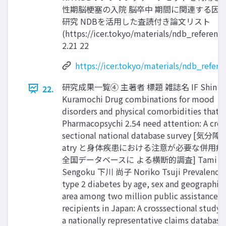
性期脳梗塞の入院 脳卒中 期間に関連する因
研究 NDBを活用した査読付き論文リスト
(https://icer.tokyo/materials/ndb_reference
2.21 22
https://icer.tokyo/materials/ndb_refere
研究成果一覧④ 主著者 標題 雑誌名 IF Shin
22.
Kuramochi Drug combinations for mood
disorders and physical comorbidities that
Pharmacopsychi 2.54 need attention: A cros
sectional national database survey [気分障
atry と身体疾患における注意が必要な併用療
全国データベースに よる横断的調査] Tami
Sengoku 下川 尚子 Noriko Tsuji Prevalence 
type 2 diabetes by age, sex and geographica
area among two million public assistance
recipients in Japan: A crosssectional study 
a nationally representative claims databas