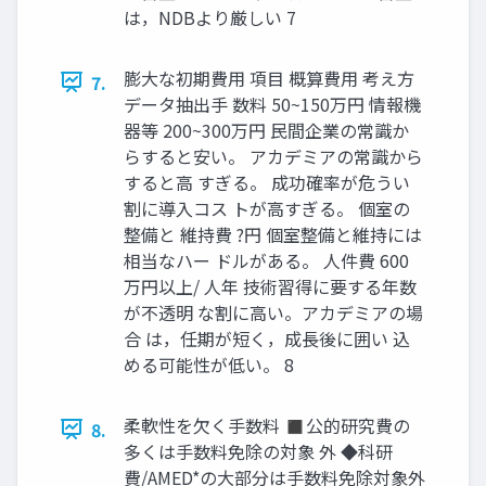
は，NDBより厳しい 7
膨大な初期費用 項目 概算費用 考え方
7.
データ抽出手 数料 50~150万円 情報機
器等 200~300万円 民間企業の常識か
らすると安い。 アカデミアの常識から
すると高 すぎる。 成功確率が危うい
割に導入コス トが高すぎる。 個室の
整備と 維持費 ?円 個室整備と維持には
相当なハー ドルがある。 人件費 600
万円以上/ 人年 技術習得に要する年数
が不透明 な割に高い。アカデミアの場
合 は，任期が短く，成長後に囲い 込
める可能性が低い。 8
柔軟性を欠く手数料 ◼公的研究費の
8.
多くは手数料免除の対象 外 ◆科研
費/AMED*の大部分は手数料免除対象外