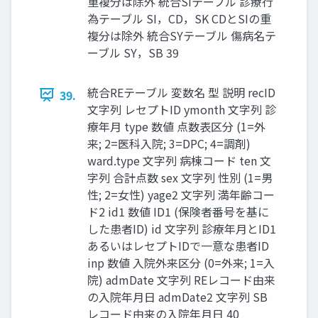
重複分は除外 統合SIテーブル 診療行
為テーブル SI，CD，SK CDとSIの重
複分は除外 統合SYテーブル 傷病名テ
ーブル SY，SB 39
統合REテーブル 変数名 型 説明 recID
39.
文字列 レセプトID ymonth 文字列 診
療年月 type 数値 点数表区分 (1=外
来; 2=医科入院; 3=DPC; 4=調剤)
ward.type 文字列 病棟コード ten 文
字列 合計点数 sex 文字列 性別 (1=男
性; 2=女性) yage2 文字列 満年齢コー
ド2 id1 数値 ID1 (保険者番号を基に
した患者ID) id 文字列 診療年月とID1
あるいはレセプトIDで一意な患者ID
inp 数値 入院外来区分 (0=外来; 1=入
院) admDate 文字列 REレコード由来
の入院年月日 admDate2 文字列 SB
レコード由来の入院年月日 40