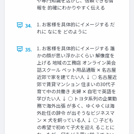
や専門知識を活かし、信頼できる情
報を 的確にわかりやすく伝える
1. お客様を具体的にイメージする だ
34.
れに なにを どのように
1. お客様を具体的にイメージする 誰
35.
かの顔が思い浮かぶくらい 解像度を
上げる 地域の工務店 オンライン英会
話スクール ペット用品通販 ✕ 名古屋
近郊で家を建てたい人 ↓ ○ 名古屋近
郊で賃貸マンション 住まいの30代子
育て中の共働き 夫婦 ✕ 自宅で英語を
学びたい人 ↓ ○ トヨタ系列の企業勤
務で海外出張 が多く、ゆくゆくは海
外赴任の辞令 が出そうなビジネスマ
ン ✕ 犬を飼っている人 ↓ ○ 子ども
の希望で初めて子犬を迎え ることに