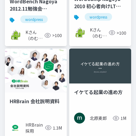
WordBench Nagoya
2010 初心者向けLT
2012.11勉強会
2010年10月30日発表
WordPress3.5-RC1 を
wordpress
wordpress
みんなでさわってみよ
Kさん
う！
Kさん
>100
>100
（のむら
（のむら
けい）
けい）
イケてる起業の進め方
HRBrain 会社説明資料
北原麦郎
1M
HRBrain
1.3M
採用