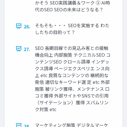
かそう SEO実践講義＆ワーク ③ AI時
代のSEO SEOの未来はどうなる？
そもそも・・・ SEOを実施する わた
26.
したちの目的って？
SEO 長期目線での見込み客との接触
27.
機会向上 内部施策 テクニカルSEO コ
ンテンツSEO クロール誘導 インデッ
クス誘導 ページエクスペリエ ンス向
上 etc 良質なコンテンツの 継続的な
発信 適切なキーワード選 定 etc 外部
施策 被リンク獲得、メンテナンス 口
コミ獲得 外部サイトやSNSでの引用
（サイテーション）獲得 スパムリン
ク対策 etc
マーケティング施策 デジタルマーケ
28.