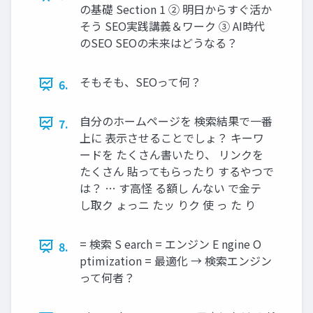
の基礎 Section 1 ② 明日からすぐ活か
そう SEO実践講義＆ワーク ③ AI時代
のSEO SEOの未来はどうなる？
そもそも、SEOって何？
6.
自分のホームページを 検索結果で一番
7.
上に 表示させることでしょ？ キーワ
ードを たくさん書いたり、 リンクを
たくさん 貼ってもらったり するやつで
は？ … す高怪 る額し んない で金テ
し取ク ょっニ たッ りク 使 っ た り
= 検索 S earch = エンジン E ngine O
8.
ptimization = 最適化 → 検索エンジン
って何者？