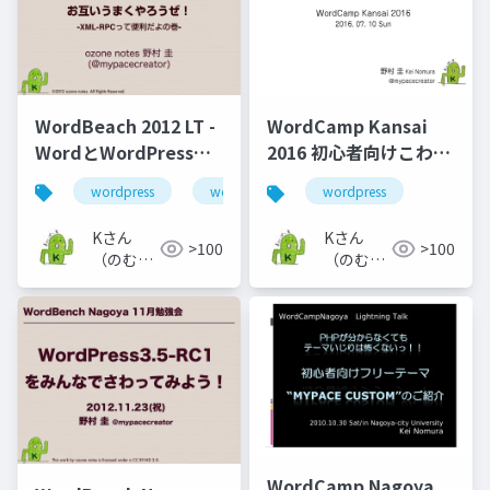
WordBeach 2012 LT -
WordCamp Kansai
WordとWordPressは
2016 初心者向けこわく
インドと西インド諸島
ないWordPress日本語
wordpress
word
wordpress
くらい違うけどお互い
フォーラムの使い方
うまくやろうぜ！
Kさん
Kさん
>100
>100
（のむら
（のむら
けい）
けい）
WordCamp Nagoya