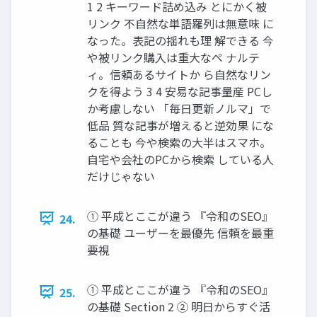
1 2 キーワード詰め込み とにかく被
リンク 不自然な単語羅列は無意味 に
なった。表記の揺れも理 解できる 今
や被リンク購入は重大なペ ナルテ
ィ。信頼あるサイトか ら自然なリン
クを得よう 3 4 安易な記事量産 PCし
か考慮しない 「毎日更新ノルマ」で
低品 質な記事が増えると逆効果 にな
ることも 今や検索の大半はスマホ。
自宅や会社のPCから検索 している人
だけじゃない
① 平成とここが違う 『令和のSEO』
24.
の基礎 ユーザーを最優先 信頼を最重
要視
① 平成とここが違う 『令和のSEO』
25.
の基礎 Section 2 ② 明日からすぐ活