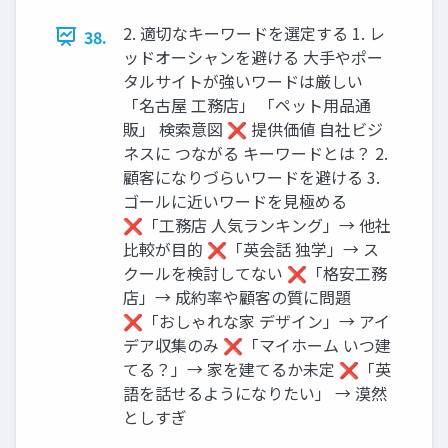
2. 適切なキーワードを選定する 1. レ
38.
ッドオーシャンを避ける 大手やポー
タルサイトが強いワードは厳しい
「名古屋 工務店」 「ペット用品通
販」 検索意図 ❌️ 提供価値 自社ビジ
ネスに つながる キーワードとは？ 2.
顧客になりづらいワードを避ける 3.
ゴールに近いワードを見極める
❌️「工務店 人気ランキング」→ 他社
比較が目的 ❌️「英会話 独学」→ ス
クールを検討してない ❌️「格安工務
店」→ 成約率や顧客の質に問題
❌️「おしゃれな家 デザイン」→ アイ
デア収集のみ ❌️「マイホーム いつ建
てる？」→ 家を建てるか未定 ❌️「英
語を話せるようになりたい」 → 漠然
としすぎ