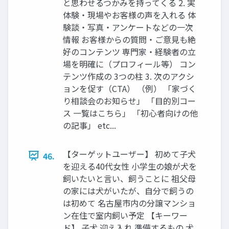
と思わせるつかみを持ってくる 2. 実
体験・現場やお客様の声を入れる 体
験談・写真・アンケートなどの一次
情報 お客様からの質問・ご意見も絶
好のコンテンツ 専門家・経験者の立
場を明確に（プロフィール等） コン
テンツ作成の 3つの柱 3. 次のアクシ
ョンを促す（CTA） （例） 「家づく
り相談会のお知らせ」 「目的別コー
ス 一覧はこちら」 「初心者向けの他
の記事」 etc...
【ターゲットユーザー】 初めて子犬
46.
を迎える40代女性 小学生の娘が犬を
飼いたいと言い、飼うことに 祖父母
の家には犬がいたが、自分で飼うの
は初めて 名古屋市内の分譲マンショ
ン在住で室内飼い予定 【キーワー
ド】 子犬 迎え入れ 準備するもの 犬