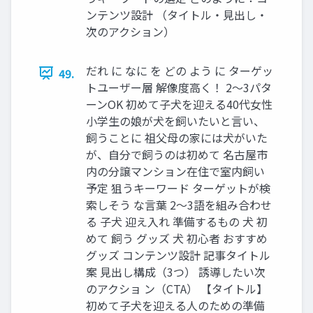
ンテンツ設計 （タイトル・見出し・
次のアクション）
だれ に なに を どの よう に ターゲッ
49.
トユーザー層 解像度高く！ 2〜3パタ
ーンOK 初めて子犬を迎える40代女性
小学生の娘が犬を飼いたいと言い、
飼うことに 祖父母の家には犬がいた
が、自分で飼うのは初めて 名古屋市
内の分譲マンション在住で室内飼い
予定 狙うキーワード ターゲットが検
索しそう な言葉 2〜3語を組み合わせ
る 子犬 迎え入れ 準備するもの 犬 初
めて 飼う グッズ 犬 初心者 おすすめ
グッズ コンテンツ設計 記事タイトル
案 見出し構成（3つ） 誘導したい次
のアクショ ン（CTA） 【タイトル】
初めて子犬を迎える人のための準備