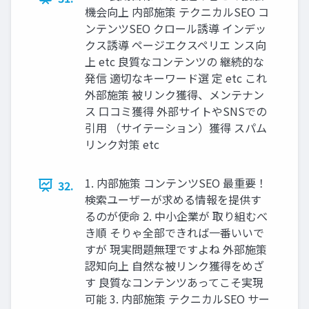
機会向上 内部施策 テクニカルSEO コ
ンテンツSEO クロール誘導 インデッ
クス誘導 ページエクスペリエ ンス向
上 etc 良質なコンテンツの 継続的な
発信 適切なキーワード選 定 etc これ
外部施策 被リンク獲得、メンテナン
ス 口コミ獲得 外部サイトやSNSでの
引用 （サイテーション）獲得 スパム
リンク対策 etc
1. 内部施策 コンテンツSEO 最重要！
32.
検索ユーザーが求める情報を提供す
るのが使命 2. 中小企業が 取り組むべ
き順 そりゃ全部できれば一番いいで
すが 現実問題無理ですよね 外部施策
認知向上 自然な被リンク獲得をめざ
す 良質なコンテンツあってこそ実現
可能 3. 内部施策 テクニカルSEO サー