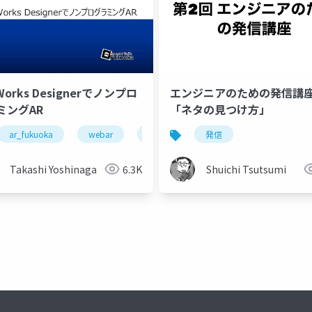
Works Designerでノンプロ
エンジニアのための発信講座 
ミングAR
「ネタの見つけ方」
ar_fukuoka
webar
webxr
発信
zapworks
Takashi Yoshinaga
6.3K
Shuichi Tsutsumi