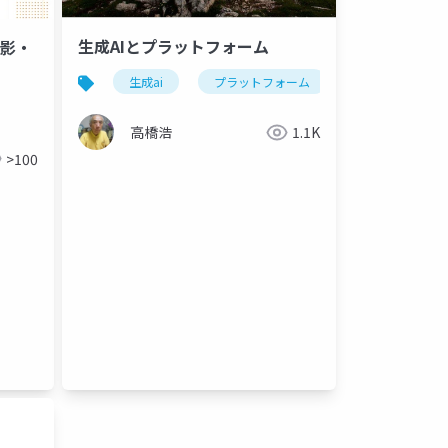
生成AIとプラットフォーム
撮影・
生成ai
プラットフォーム
生成性（generati
高橋浩
1.1K
>100