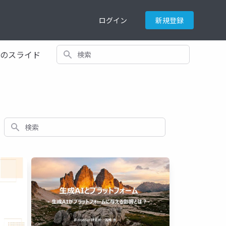
ログイン
新規登録
検索
てのスライド
検索