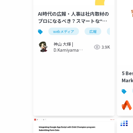
AI時代の広報・人事は社内取材の
プロになるべき？スマートな“一
次情報”の作り方
webメディア
広報
人事
神山 大輝 |
3.9K
D.Kamiyama
@gula_sound
5 Bes
Mark