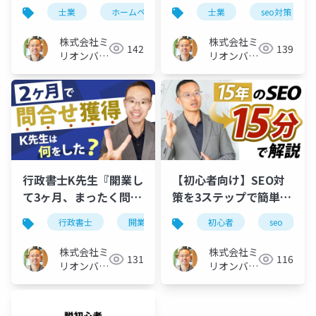
後悔する10の鉄則
る落とし穴キーワー
士業
ホームページ制作
士業
seo対策
ド…
株式会社ミ
株式会社ミ
142
139
リオンバリ
リオンバリ
ュー
ュー
行政書士K先生『開業し
【初心者向け】SEO対
て3ヶ月、まったく問合
策を3ステップで簡単解
せがありません…』へ
説。Webマーケ歴15年
行政書士
開業
初心者
seo
のアドバイス
を凝縮
株式会社ミ
株式会社ミ
131
116
リオンバリ
リオンバリ
ュー
ュー