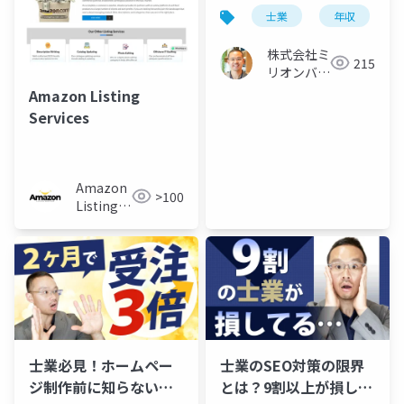
見る再現性と集客の真
士業
年収
実
株式会社ミ
215
リオンバリ
ュー
Amazon Listing
Services
Amazon
>100
Listing
Services
士業必見！ホームペー
士業のSEO対策の限界
ジ制作前に知らないと
とは？9割以上が損して