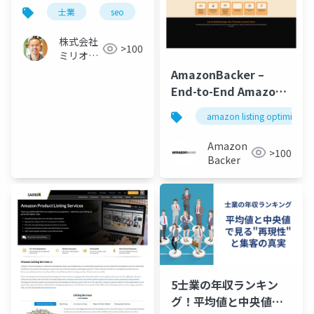
の方法
士業
seo
aio
株式会社
>100
ミリオン
バリュー
AmazonBacker –
End-to-End Amazon
Product Listing &
amazon listing optimizatio
Optimization
Services
Amazon
>100
Backer
5士業の年収ランキン
グ！平均値と中央値で