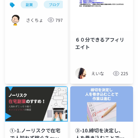
副業
ブログ
kindle
さくちょ
797
６０分できるアフィリ
エイト
えいな
225
①-1.ノーリスクで在宅
③-10.締切を決定し、
で人知れず稼ぐネット
人を巻き込むことで作