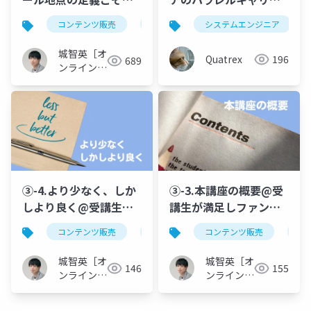
すべて@受講生が満足
を考える（アンケート
コンテンツ販売
オンライン講座
システムエンジニア
カリキュラム制
しファン化するオンラ
結果）
イン講座カリキュラム
城智英［オ
Quatrex
196
689
の作り方！アウトライ
ンライン講
ンを作り込む台本制作
座クリエイ
ター］
で「話せない…」を無
くす
③-4.より少なく、しか
③-3.本講座の概要@受
しより良く@受講生が
講生が満足しファン化
満足しファン化するオ
するオンライン講座カ
コンテンツ販売
オンライン講座
コンテンツ販売
カリキュラム制
オ
ンライン講座カリキュ
リキュラムの作り方！
ラムの作り方！アウト
アウトラインを作り込
城智英［オ
城智英［オ
146
155
ラインを作り込む台本
む台本制作で「話せな
ンライン講
ンライン講
制作で「話せない…」
座クリエイ
い…」を無くす
座クリエイ
ター］
ター］
を無くす