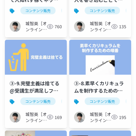
ビジネスの始め方@ノ
業は進む@受講生が満
コンテンツ販売
副業
在宅ビジネス
コンテンツ販売
オン
オ
ーリスク在宅副業のす
足しファン化するオン
すめ！人知れずこっそ
ライン講座カリキュラ
城智英［オ
城智英［オ
760
135
り稼ぐネットビジネス
ムの作り方！アウトラ
ンライン講
ンライン講
の極意
座クリエイ
インを作り込む台本制
座クリエイ
ター］
ター］
作で「話せない…」を
無くす
③-9.完璧主義は捨てる
③-8.素早くカリキュラ
@受講生が満足しファ
ムを制作するための順
ン化するオンライン講
番@受講生が満足しフ
コンテンツ販売
オンライン講座
コンテンツ販売
カリキュラム制
オ
座カリキュラムの作り
ァン化するオンライン
方！アウトラインを作
講座カリキュラムの作
城智英［オ
城智英［オ
169
195
り込む台本制作で「話
り方！アウトラインを
ンライン講
ンライン講
せない…」を無くす
座クリエイ
作り込む台本制作で
座クリエイ
ター］
ター］
「話せない…」を無く