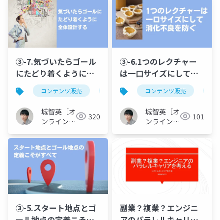
す
③-7.気づいたらゴール
③-6.1つのレクチャー
にたどり着くように全
は一口サイズにして消
体設計する@受講生が
化不良を防ぐ@受講生
コンテンツ販売
オンライン講座
コンテンツ販売
カリキュラム制
オ
満足しファン化するオ
が満足しファン化する
ンライン講座カリキュ
オンライン講座カリキ
城智英［オ
城智英［オ
320
101
ラムの作り方！アウト
ュラムの作り方！アウ
ンライン講
ンライン講
ラインを作り込む台本
座クリエイ
トラインを作り込む台
座クリエイ
ター］
ター］
制作で「話せない…」
本制作で「話せな
を無くす
い…」を無くす
③-5.スタート地点とゴ
副業？複業？エンジニ
ール地点の定義こそが
アのパラレルキャリア