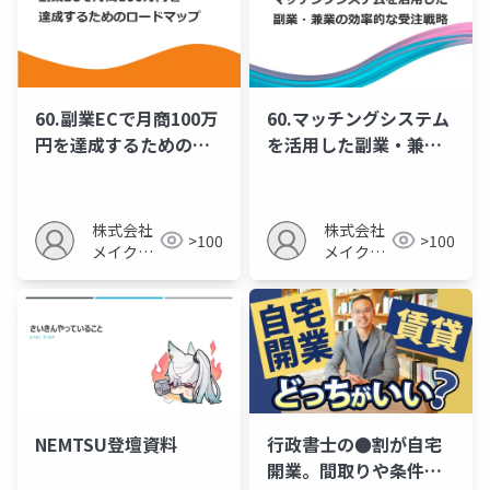
60.副業ECで月商100万
60.マッチングシステム
円を達成するためのロ
を活用した副業・兼業
ードマップ
の効率的な受注戦略
株式会社
株式会社
>100
>100
メイクア
メイクア
ップ
ップ
NEMTSU登壇資料
行政書士の●割が自宅
開業。間取りや条件、