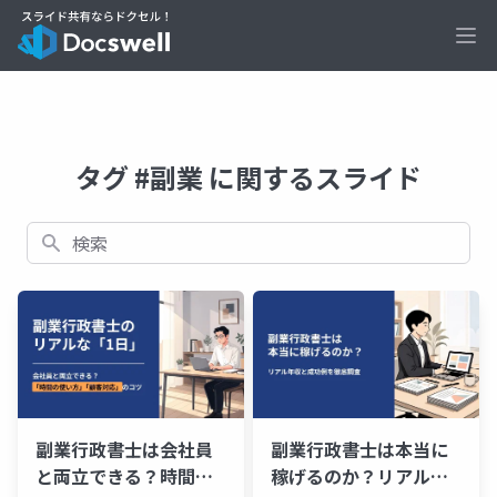
Ope
タグ #副業 に関するスライド
検索
副業行政書士は会社員
副業行政書士は本当に
と両立できる？時間不
稼げるのか？リアル年