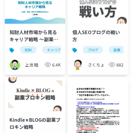
知財人材市場から見る
個人SEOブログの戦い
キャリア戦略 ～副業・
方
転職・働き方の解像度
知財
キャリア
複業
ブログ
転職
副業
を高める～
上池 睦
6.4K
さくちょ
882
Kindle✗BLOGの副業ブ
ロキン戦略