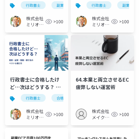
足の解決法を解説
収と成功例を調査して
行政書士
副業
働き方
行政書士
副業
みた
株式会社
株式会社
>100
>100
ミリオン
ミリオン
バリュー
バリュー
行政書士に合格したけ
64.本業と両立させるEC
ど…次はどうする？ 開
疲弊しない運営術
業・副業・就職・様子
行政書士
合格したら
合格
見のベストな選び方
株式会社
株式会社
>100
>100
ミリオン
メイクア
バリュー
ップ