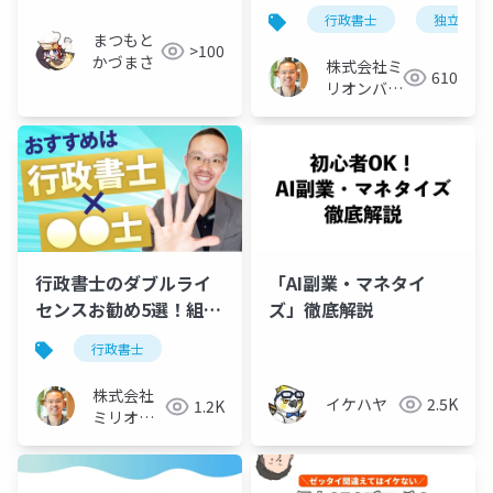
レイアウト例を徹底解
行政書士
独立開業
説
まつもと
>100
かづまさ
株式会社ミ
610
リオンバリ
ュー
行政書士のダブルライ
「AI副業・マネタイ
センスお勧め5選！組み
ズ」徹底解説
合わせるなら、この資
行政書士
格
株式会社
イケハヤ
2.5K
1.2K
ミリオン
バリュー