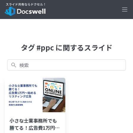
Ope
タグ #ppc に関するスライド
検索
小さな士業事務所でも
勝てる！広告費1万円か