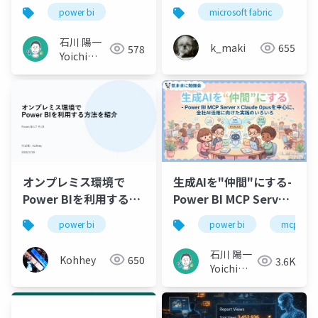
power bi
microsoft fabric
po
石川 陽一
k_maki
655
578
Yoichi
Ishikawa
オンプレミス環境で
生成AIを"仲間"にする-
Power BIを利用する方
Power BI MCP Server
法を紹介
× Claude Opus を中
power bi
power bi
mcp
心に、全社AI活用に向
けた実践のいろいろ
石川 陽一
Kohhey
650
3.6K
Yoichi
Ishikawa