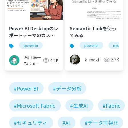
Power BI Desktopのレ
Semantic Linkを使っ
ポートテーマのカスタ
てみる
マイズ
power bi
power bi
microsoft
石川 陽一
k_maki
2.7K
4.2K
Yoichi
Ishikawa
#Power BI
#データ分析
#Microsoft Fabric
#生成AI
#Fabric
#セキュリティ
#AI
#データ可視化