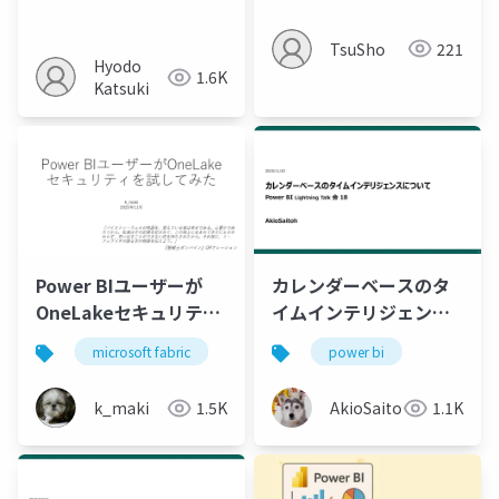
TsuSho
221
Hyodo
1.6K
Katsuki
Power BIユーザーが
カレンダーベースのタ
OneLakeセキュリティ
イムインテリジェンス
を試してみた
について
microsoft fabric
power bi
power bi
k_maki
1.5K
AkioSaitoh
1.1K