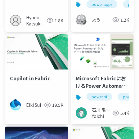
power apps
power
Hyodo
よう
1.2K
1.8K
Katsuki
Copilot in Fabric
Microsoft Fabricにお
けるPower Automate
に似たデータ統合機能
power bi
power pl
の紹介
Eiki Sui
19.5K
石川 陽一
5.4K
Yoichi
Ishikawa