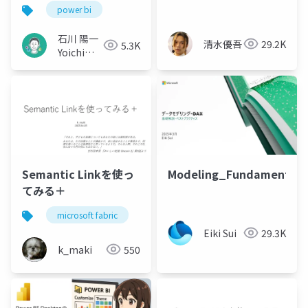
じゃ無理です～
power bi
石川 陽一
清水優吾
29.2K
5.3K
Yoichi
Ishikawa
Semantic Linkを使っ
Modeling_Fundamentals
てみる＋
microsoft fabric
semantic link
python
Eiki Sui
29.3K
k_maki
550