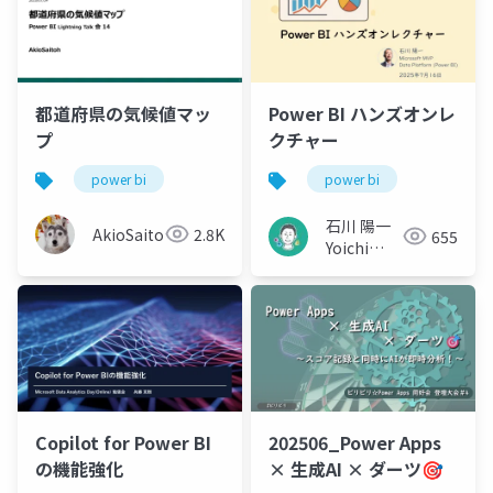
都道府県の気候値マッ
Power BI ハンズオンレ
プ
クチャー
power bi
power bi
石川 陽一
AkioSaitoh
2.8K
655
Yoichi
Ishikawa
Copilot for Power BI
202506_Power Apps
の機能強化
× 生成AI × ダーツ🎯