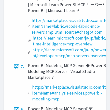
| Microsoft Learn Power BI MCP サーバーとは
Power BI | Microsoft Learn 6
https://marketplace.visualstudio.com/ite
itemName=fabric.vscode-fabric-mcp-
server&amp;utm_source=chatgpt.com
https://learn.microsoft.com/ja-jp/fabric/re
time-intelligence/mcp-overview
https://learn.microsoft.com/ja-jp/power-
bi/developer/mcp/mcp-servers-overview
Power BI Modeling MCP Server ◆ Power BI
7.
Modeling MCP Server - Visual Studio
Marketplace 7
https://marketplace.visualstudio.com/ite
itemName=analysis-services.powerbi-
modeling-mcp
Power BI Modeling MCP Serverのデ
8.