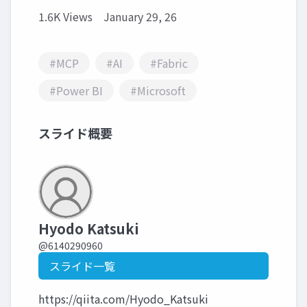
1.6K Views
January 29, 26
#MCP
#AI
#Fabric
#Power BI
#Microsoft
スライド概要
Hyodo Katsuki
@6140290960
スライド一覧
https://qiita.com/Hyodo_Katsuki