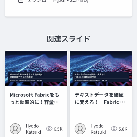
関連スライド
Microsoft Fabricをも
テキストデータを価値
っと効率的に！容量管
に変える！ Fabric AI
理アプリの活用術
関数の活用術
Hyodo
Hyodo
6.5K
5.8K
Katsuki
Katsuki