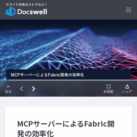
Ope
MCPサーバーによるFabric開
発の効率化