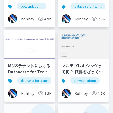
の原則
ついて
powerplatform
powerapps
dataverse for teams
powerautomate
Kohhey
4.9K
Kohhey
2.6K
M365テナントにおける
マルチプレキシングっ
Dataverse for Teams
て何？ 概要をざっくり
環境の制約
解説
dataverse for teams
powerplatform
powerplatform
powerapps
Kohhey
1.8K
Kohhey
1.7K