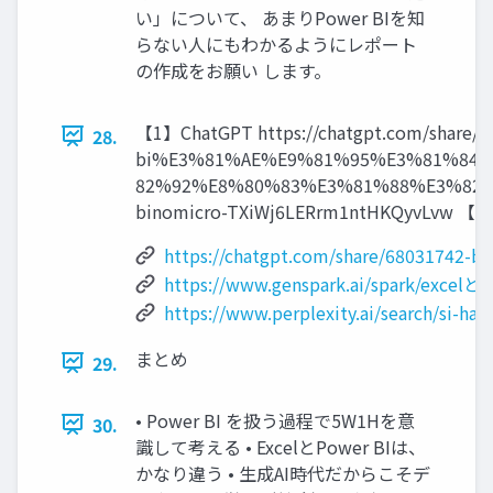
い」について、 あまりPower BIを知
らない人にもわかるようにレポート
の作成をお願い します。
【1】ChatGPT https://chatgpt.com/share/6
28.
bi%E3%81%AE%E9%81%95%E3%81%84
82%92%E8%80%83%E3%81%88%E3%82%8B/9ece
binomicro-TXiWj6LERrm1ntHKQyvLvw 【4】Go
https://chatgpt.com/share/68031742-b
https://www.genspark.ai/spark/e
https://www.perplexity.ai/search/si-
まとめ
29.
• Power BI を扱う過程で5W1Hを意
30.
識して考える • ExcelとPower BIは、
かなり違う • 生成AI時代だからこそデ