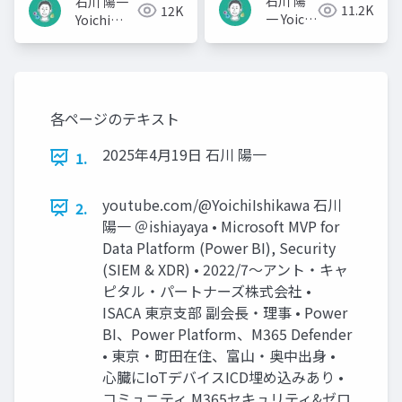
石川 陽
石川 陽一
11.2K
12K
一 Yoichi
Yoichi
Ishikawa
Ishikawa
各ページのテキスト
2025年4月19日 石川 陽一
1.
youtube.com/@YoichiIshikawa 石川
2.
陽一 ＠ishiayaya • Microsoft MVP for
Data Platform (Power BI), Security
(SIEM & XDR) • 2022/7～アント・キャ
ピタル・パートナーズ株式会社 •
ISACA 東京支部 副会長・理事 • Power
BI、Power Platform、M365 Defender
• 東京・町田在住、富山・奥中出身 •
心臓にIoTデバイスICD埋め込みあり •
コミュニティ M365セキュリティ&ゼロ