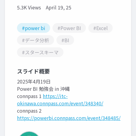
5.3K Views
April 19, 25
#power bi
#Power BI
#Excel
#データ分析
#BI
#スタースキーマ
スライド概要
2025年4月19日
Power BI 勉強会 in 沖縄
connpass 1
https://itc-
okinawa.connpass.com/event/348340/
connpass 2
https://powerbi.connpass.com/event/348485/