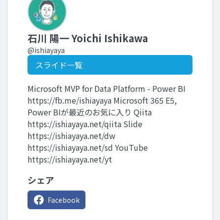
石川 陽一 Yoichi Ishikawa
@ishiayaya
スライド一覧
Microsoft MVP for Data Platform - Power BI
https://fb.me/ishiayaya Microsoft 365 E5,
Power BIが最近のお気に入り Qiita
https://ishiayaya.net/qiita Slide
https://ishiayaya.net/dw
https://ishiayaya.net/sd YouTube
https://ishiayaya.net/yt
シェア
Facebook