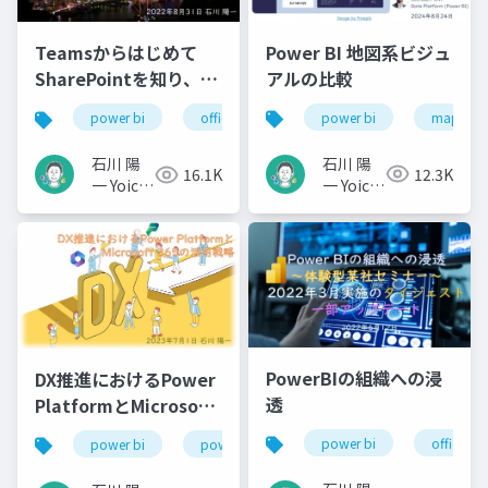
Power BI 地図系ビジュ
Teamsからはじめて
アルの比較
SharePointを知り、少
しPower BI、もう少し
power bi
map
power bi
office 365
microsoft 365
powe
Power Platform
石川 陽
石川 陽
12.3K
16.1K
一 Yoichi
一 Yoichi
Ishikawa
Ishikawa
PowerBIの組織への浸
DX推進におけるPower
透
PlatformとMicrosoft
365の活用戦略
power bi
office 36
power bi
power platform
microsoft 365