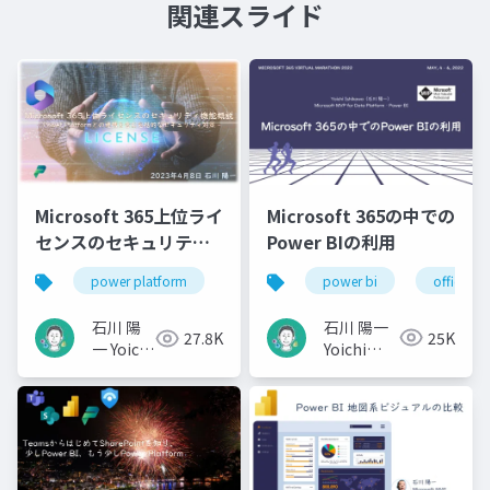
関連スライド
Microsoft 365の中での
Microsoft 365上位ライ
Power BIの利用
センスのセキュリティ
機能概説
power bi
office 36
power platform
microsoft 365
office 365
石川 陽一
石川 陽
25K
27.8K
Yoichi
一 Yoichi
Ishikawa
Ishikawa