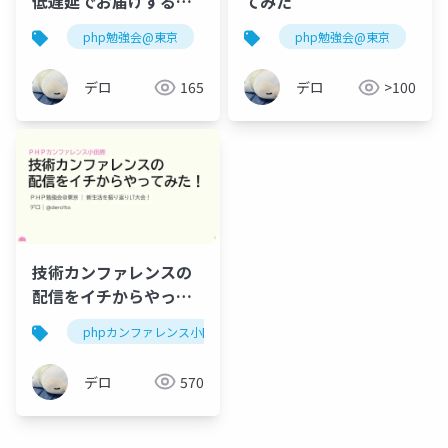
低遅延でお届けする技
てみた
術
php勉強会@東京
配信
php勉強会@東京
j
デロ
165
デロ
>100
技術カンファレンスの
配信をイチからやって
みた！
phpカンファレンス小田原
php勉強会@東京
エン
デロ
570