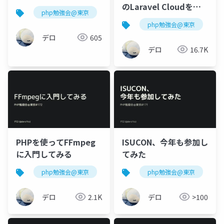
のLaravel Cloudを触
php勉強会@東京
ってみた
php勉強会@東京
l
デロ
605
デロ
16.7K
PHPを使ってFFmpeg
ISUCON、今年も参加し
に入門してみる
てみた
php勉強会@東京
ffmpeg
php勉強会@東京
i
デロ
2.1K
デロ
>100