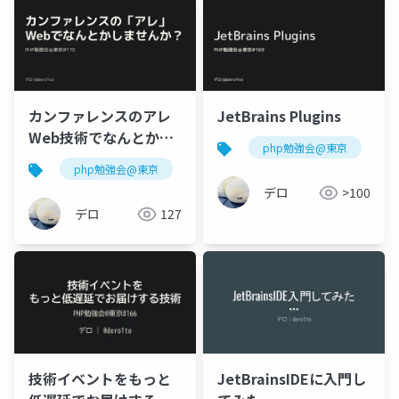
カンファレンスのアレ
JetBrains Plugins
Web技術でなんとかし
php勉強会@東京
j
ませんか
php勉強会@東京
技術カンファレンス
デロ
>100
デロ
127
技術イベントをもっと
JetBrainsIDEに入門し